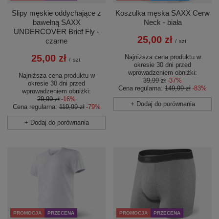
Slipy męskie oddychające z
Koszulka męska SAXX Cerw
bawełną SAXX
Neck - biała
UNDERCOVER Brief Fly -
25,00 zł
czarne
/
szt.
25,00 zł
Najniższa cena produktu w
/
szt.
okresie 30 dni przed
wprowadzeniem obniżki:
Najniższa cena produktu w
39,99 zł
-37%
okresie 30 dni przed
Cena regularna:
149,99 zł
-83%
wprowadzeniem obniżki:
29,99 zł
-16%
+ Dodaj do porównania
Cena regularna:
119,99 zł
-79%
+ Dodaj do porównania
PROMOCJA
PRZECENA
PROMOCJA
PRZECENA