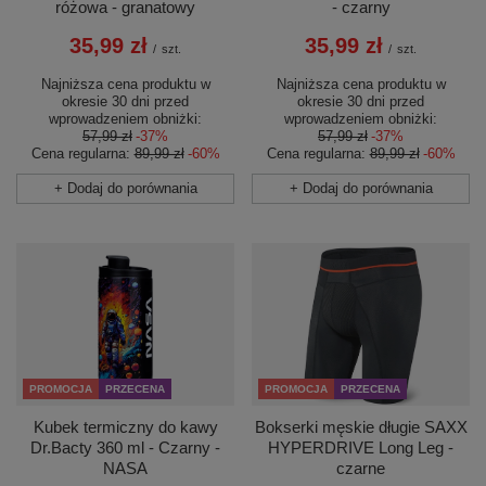
różowa - granatowy
- czarny
35,99 zł
35,99 zł
/
szt.
/
szt.
Najniższa cena produktu w
Najniższa cena produktu w
okresie 30 dni przed
okresie 30 dni przed
wprowadzeniem obniżki:
wprowadzeniem obniżki:
57,99 zł
-37%
57,99 zł
-37%
Cena regularna:
89,99 zł
-60%
Cena regularna:
89,99 zł
-60%
+ Dodaj do porównania
+ Dodaj do porównania
PROMOCJA
PRZECENA
PROMOCJA
PRZECENA
Kubek termiczny do kawy
Bokserki męskie długie SAXX
Dr.Bacty 360 ml - Czarny -
HYPERDRIVE Long Leg -
NASA
czarne