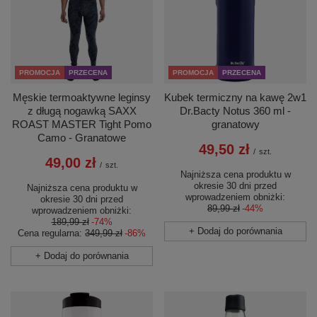
PROMOCJA
PRZECENA
PROMOCJA
PRZECENA
Męskie termoaktywne leginsy
Kubek termiczny na kawę 2w1
z długą nogawką SAXX
Dr.Bacty Notus 360 ml -
ROAST MASTER Tight Pomo
granatowy
Camo - Granatowe
49,50 zł
/
szt.
49,00 zł
/
szt.
Najniższa cena produktu w
okresie 30 dni przed
Najniższa cena produktu w
wprowadzeniem obniżki:
okresie 30 dni przed
89,99 zł
-44%
wprowadzeniem obniżki:
189,99 zł
-74%
+ Dodaj do porównania
Cena regularna:
349,99 zł
-86%
+ Dodaj do porównania