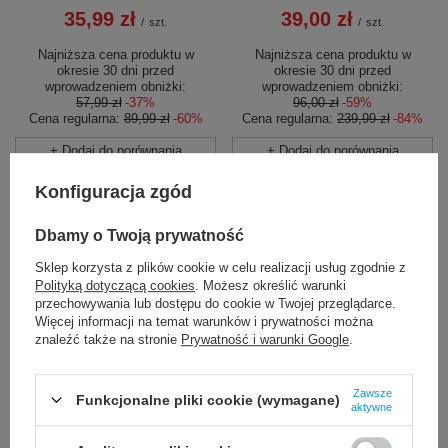
35,99 zł
39,00 zł
/
szt.
/
szt.
Najniższa cena produktu w
Najniższa cena produktu w
okresie 30 dni przed
okresie 30 dni przed
wprowadzeniem obniżki:
wprowadzeniem obniżki:
57,99 zł
-37%
96,00 zł
-59%
Cena regularna:
89,99 zł
-60%
Cena regularna:
239,99 zł
-84%
+ Dodaj do porównania
+ Dodaj do porównania
Konfiguracja zgód
Dbamy o Twoją prywatność
Sklep korzysta z plików cookie w celu realizacji usług zgodnie z
Polityką dotyczącą cookies
. Możesz określić warunki
przechowywania lub dostępu do cookie w Twojej przeglądarce.
Więcej informacji na temat warunków i prywatności można
PROMOCJA
PRZECENA
PROMOCJA
PRZECENA
znaleźć także na stronie
Prywatność i warunki Google
.
Sakwa podsiodłowa rowerowa
Ręcznik szybkoschnący
na klamrę M Vaude Tool Stick
dwustronny Dr.Bacty 43X90 -
Zawsze
Funkcjonalne pliki cookie (wymagane)
- czarna
czerwony
aktywne
44,00 zł
39,99 zł
/
szt.
/
szt.