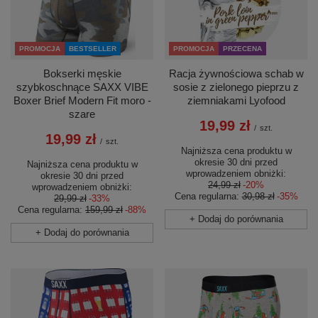
PROMOCJA
BESTSELLER
PROMOCJA
PRZECENA
Bokserki męskie
Racja żywnościowa schab w
szybkoschnące SAXX VIBE
sosie z zielonego pieprzu z
Boxer Brief Modern Fit moro -
ziemniakami Lyofood
szare
19,99 zł
/
szt.
19,99 zł
/
szt.
Najniższa cena produktu w
okresie 30 dni przed
Najniższa cena produktu w
wprowadzeniem obniżki:
okresie 30 dni przed
24,99 zł
-20%
wprowadzeniem obniżki:
Cena regularna:
30,98 zł
-35%
29,99 zł
-33%
Cena regularna:
159,99 zł
-88%
+ Dodaj do porównania
+ Dodaj do porównania