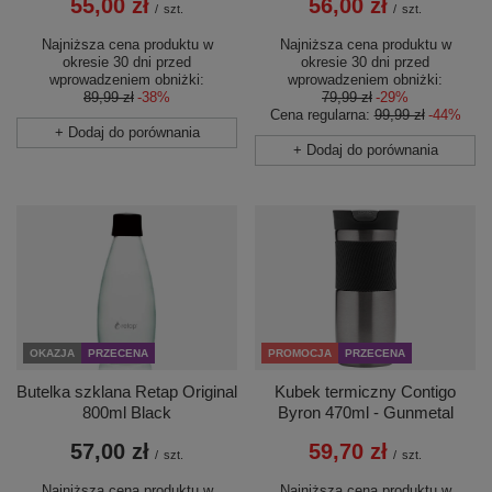
56,00 zł
55,00 zł
/
szt.
/
szt.
Najniższa cena produktu w
Najniższa cena produktu w
okresie 30 dni przed
okresie 30 dni przed
wprowadzeniem obniżki:
wprowadzeniem obniżki:
79,99 zł
-29%
89,99 zł
-38%
Cena regularna:
99,99 zł
-44%
+ Dodaj do porównania
+ Dodaj do porównania
PROMOCJA
PRZECENA
OKAZJA
PRZECENA
Kubek termiczny Contigo
Butelka szklana Retap Original
Byron 470ml - Gunmetal
800ml Black
59,70 zł
57,00 zł
/
szt.
/
szt.
Najniższa cena produktu w
Najniższa cena produktu w