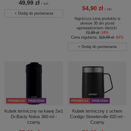
49,99 zł
/
szt.
54,90 zł
/
szt.
+ Dodaj do porównania
Najniższa cena produktu w
okresie 30 dni przed
wprowadzeniem obniżki:
72,99 zł
-24%
Cena regularna:
119,99 zł
-54%
+ Dodaj do porównania
PROMOCJA
PRZECENA
PROMOCJA
PRZECENA
Kubek termiczny z uchem
Kubek termiczny na kawę 2w1
Contigo Streeterville 420 ml -
Dr.Bacty Notus 360 ml -
Czarny
czarny