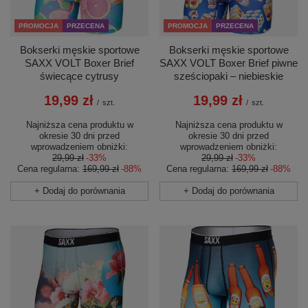
PROMOCJA
PRZECENA
PROMOCJA
PRZECENA
Bokserki męskie sportowe
Bokserki męskie sportowe
SAXX VOLT Boxer Brief
SAXX VOLT Boxer Brief piwne
świecące cytrusy
sześciopaki – niebieskie
19,99 zł
19,99 zł
/
szt.
/
szt.
Najniższa cena produktu w
Najniższa cena produktu w
okresie 30 dni przed
okresie 30 dni przed
wprowadzeniem obniżki:
wprowadzeniem obniżki:
29,99 zł
-33%
29,99 zł
-33%
Cena regularna:
169,99 zł
-88%
Cena regularna:
169,99 zł
-88%
+ Dodaj do porównania
+ Dodaj do porównania