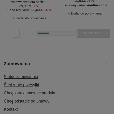
89,99 zł
-33%
wprowadzeniem obniżki:
Cena regularna:
95,00 zł
-37%
89,99 zł
-33%
Cena regularna:
95,00 zł
-37%
+ Dodaj do porównania
+ Dodaj do porównania
PROMOCJA
PRZECENA
OKAZJA
PRZECENA
Kubek termiczny na kawę
Opaska sportowa na głowę
Dr.Bacty Apollo 2.0 - 360 ml -
Vaude Cassons z wzorem -
Gunmetal
zielona
59,99 zł
62,00 zł
/
szt.
/
szt.
Najniższa cena produktu w
Najniższa cena produktu w
okresie 30 dni przed
okresie 30 dni przed
wprowadzeniem obniżki:
wprowadzeniem obniżki:
79,99 zł
-25%
59,99 zł
+3%
Cena regularna:
99,99 zł
-40%
Cena regularna:
99,99 zł
-38%
+ Dodaj do porównania
+ Dodaj do porównania
OKAZJA
PRZECENA
OKAZJA
PRZECENA
Opaska sportowa na głowę
Czapka pod kask / kominiarka
Vaude Cassons -
rowerowa 2 w 1 Vaude