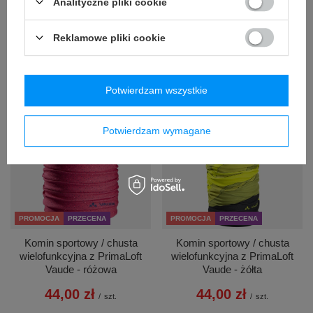
Analityczne pliki cookie
Najniższa cena produktu w
Najniższa cena produktu w
okresie 30 dni przed
okresie 30 dni przed
Reklamowe pliki cookie
wprowadzeniem obniżki:
wprowadzeniem obniżki:
49,99 zł
-11%
59,99 zł
-33%
Cena regularna:
99,99 zł
-56%
+ Dodaj do porównania
+ Dodaj do porównania
Potwierdzam wszystkie
Potwierdzam wymagane
PROMOCJA
PRZECENA
PROMOCJA
PRZECENA
Komin sportowy / chusta
Komin sportowy / chusta
wielofunkcyjna z PrimaLoft
wielofunkcyjna z PrimaLoft
Vaude - różowa
Vaude - żółta
44,00 zł
44,00 zł
/
szt.
/
szt.