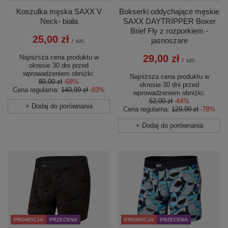
Koszulka męska SAXX V
Bokserki oddychające męskie
Neck- biała
SAXX DAYTRIPPER Boxer
Brief Fly z rozporkiem -
25,00 zł
jasnoszare
/
szt.
29,00 zł
Najniższa cena produktu w
/
szt.
okresie 30 dni przed
wprowadzeniem obniżki:
Najniższa cena produktu w
80,00 zł
-68%
okresie 30 dni przed
Cena regularna:
149,99 zł
-83%
wprowadzeniem obniżki:
52,00 zł
-44%
+ Dodaj do porównania
Cena regularna:
129,99 zł
-78%
+ Dodaj do porównania
PROMOCJA
PRZECENA
PROMOCJA
PRZECENA