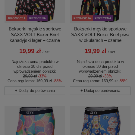
PROMOCJA
PRZECENA
PROMOCJA
PRZECENA
Bokserki męskie sportowe
Bokserki męskie sportowe
SAXX VOLT Boxer Brief
SAXX VOLT Boxer Brief piwa
kanadyjski lager – czarne
w okularach – czarne
19,99 zł
19,99 zł
/
szt.
/
szt.
Najniższa cena produktu w
Najniższa cena produktu w
okresie 30 dni przed
okresie 30 dni przed
wprowadzeniem obniżki:
wprowadzeniem obniżki:
29,99 zł
-33%
29,99 zł
-33%
Cena regularna:
169,99 zł
-88%
Cena regularna:
169,99 zł
-88%
+ Dodaj do porównania
+ Dodaj do porównania