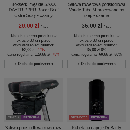
Sakwa rowerowa podsiodłowa
Bokserki męskie SAXX
Vaude Tube M mocowana na
DAYTRIPPER Boxer Brief
rzep - czarna
Ostre Sosy - czarny
35,00 zł
29,00 zł
/
szt.
/
szt.
Najniższa cena produktu w
Najniższa cena produktu w
okresie 30 dni przed
okresie 30 dni przed
wprowadzeniem obniżki:
wprowadzeniem obniżki:
35,00 zł
0%
52,00 zł
-44%
Cena regularna:
69,99 zł
-50%
Cena regularna:
129,99 zł
-78%
+ Dodaj do porównania
+ Dodaj do porównania
OKAZJA
PRZECENA
PROMOCJA
PRZECENA
Sakwa podsiodłowa rowerowa
Kubek na napoje Dr.Bacty