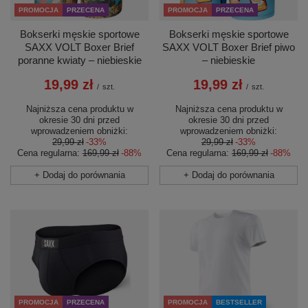
PROMOCJA
PRZECENA
PROMOCJA
PRZECENA
Bokserki męskie sportowe
Bokserki męskie sportowe
SAXX VOLT Boxer Brief piwo
SAXX VOLT Boxer Brief
– niebieskie
poranne kwiaty – niebieskie
19,99 zł
19,99 zł
/
szt.
/
szt.
Najniższa cena produktu w
Najniższa cena produktu w
okresie 30 dni przed
okresie 30 dni przed
wprowadzeniem obniżki:
wprowadzeniem obniżki:
29,99 zł
-33%
29,99 zł
-33%
Cena regularna:
169,99 zł
-88%
Cena regularna:
169,99 zł
-88%
+ Dodaj do porównania
+ Dodaj do porównania
PROMOCJA
PRZECENA
PROMOCJA
BESTSELLER