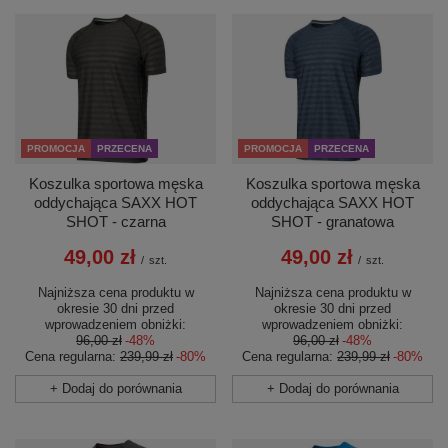
PROMOCJA
PRZECENA
PROMOCJA
PRZECENA
Koszulka sportowa męska
Koszulka sportowa męska
oddychająca SAXX HOT
oddychająca SAXX HOT
SHOT - czarna
SHOT - granatowa
49,00 zł
49,00 zł
/
szt.
/
szt.
Najniższa cena produktu w
Najniższa cena produktu w
okresie 30 dni przed
okresie 30 dni przed
wprowadzeniem obniżki:
wprowadzeniem obniżki:
96,00 zł
-48%
96,00 zł
-48%
Cena regularna:
239,99 zł
-80%
Cena regularna:
239,99 zł
-80%
+ Dodaj do porównania
+ Dodaj do porównania