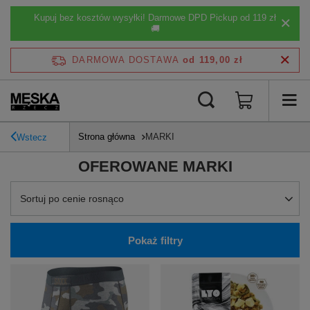
Kupuj bez kosztów wysyłki! Darmowe DPD Pickup od 119 zł
🚚
DARMOWA DOSTAWA
od 119,00 zł
Strona główna
MARKI
Wstecz
OFEROWANE MARKI
Zmień sortowanie
Sortuj po cenie rosnąco
Pokaż filtry