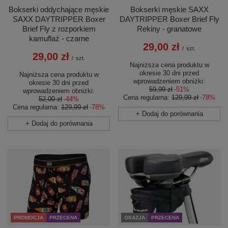
Bokserki oddychające męskie
Bokserki męskie SAXX
SAXX DAYTRIPPER Boxer
DAYTRIPPER Boxer Brief Fly
Brief Fly z rozporkiem
Rekiny - granatowe
kamuflaż - czarne
29,00 zł
/
szt.
29,00 zł
/
szt.
Najniższa cena produktu w
okresie 30 dni przed
Najniższa cena produktu w
wprowadzeniem obniżki:
okresie 30 dni przed
59,99 zł
-51%
wprowadzeniem obniżki:
Cena regularna:
129,99 zł
-78%
52,00 zł
-44%
Cena regularna:
129,99 zł
-78%
+ Dodaj do porównania
+ Dodaj do porównania
OKAZJA
PRZECENA
PROMOCJA
PRZECENA