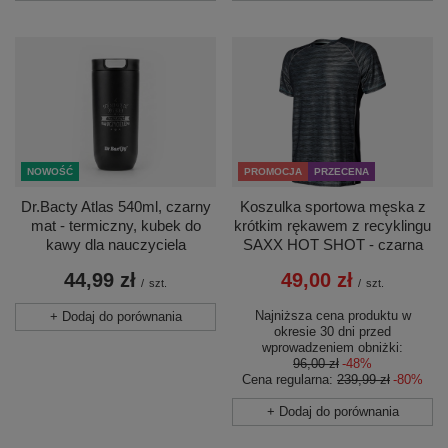
NOWOŚĆ
PROMOCJA
PRZECENA
Dr.Bacty Atlas 540ml, czarny
Koszulka sportowa męska z
mat - termiczny, kubek do
krótkim rękawem z recyklingu
kawy dla nauczyciela
SAXX HOT SHOT - czarna
44,99 zł
49,00 zł
/
szt.
/
szt.
Najniższa cena produktu w
+ Dodaj do porównania
okresie 30 dni przed
wprowadzeniem obniżki:
96,00 zł
-48%
Cena regularna:
239,99 zł
-80%
+ Dodaj do porównania