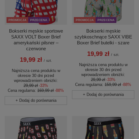
PROMOCJA
PRZECENA
PROMOCJA
PRZECENA
Bokserki męskie sportowe
Bokserki męskie
SAXX VOLT Boxer Brief
szybkoschnące SAXX VIBE
amerykański pilsner –
Boxer Brief butelki - szare
czerwone
19,99 zł
/
szt.
19,99 zł
/
szt.
Najniższa cena produktu w
okresie 30 dni przed
Najniższa cena produktu w
wprowadzeniem obniżki:
okresie 30 dni przed
29,99 zł
-33%
wprowadzeniem obniżki:
Cena regularna:
159,99 zł
-88%
29,99 zł
-33%
Cena regularna:
169,99 zł
-88%
+ Dodaj do porównania
+ Dodaj do porównania