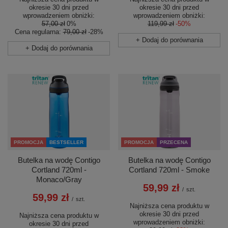
okresie 30 dni przed
okresie 30 dni przed
wprowadzeniem obniżki:
wprowadzeniem obniżki:
119,99 zł
-50%
57,00 zł
0%
Cena regularna:
79,00 zł
-28%
+ Dodaj do porównania
+ Dodaj do porównania
PROMOCJA
BESTSELLER
PROMOCJA
PRZECENA
Butelka na wodę Contigo
Butelka na wodę Contigo
Cortland 720ml -
Cortland 720ml - Smoke
Monaco/Gray
59,99 zł
/
szt.
59,99 zł
/
szt.
Najniższa cena produktu w
okresie 30 dni przed
Najniższa cena produktu w
wprowadzeniem obniżki:
okresie 30 dni przed