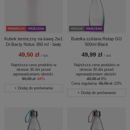
PROMOCJA
PRZECENA
OKAZJA
PRZECENA
Kubek termiczny na kawę 2w1
Butelka szklana Retap GO
Dr.Bacty Notus 360 ml - biały
500ml Black
49,50 zł
49,99 zł
/
szt.
/
szt.
Najniższa cena produktu w
Najniższa cena produktu w
okresie 30 dni przed
okresie 30 dni przed
wprowadzeniem obniżki:
wprowadzeniem obniżki:
89,99 zł
-44%
49,99 zł
0%
Cena regularna:
65,00 zł
-23%
+ Dodaj do porównania
+ Dodaj do porównania