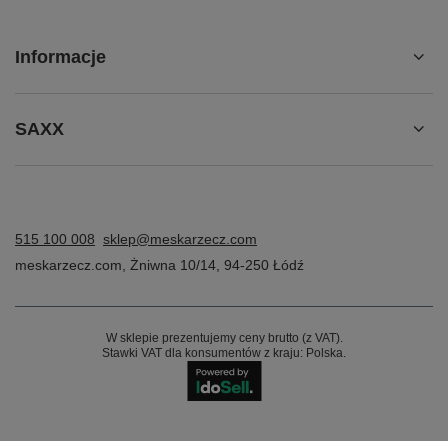
pomarańczowa
Stormcap - czarna
62,00 zł
62,00 zł
/
szt.
/
szt.
Najniższa cena produktu w
Najniższa cena produktu w
okresie 30 dni przed
okresie 30 dni przed
wprowadzeniem obniżki:
wprowadzeniem obniżki:
59,99 zł
+3%
55,00 zł
+12%
Cena regularna:
99,99 zł
-38%
Cena regularna:
99,99 zł
-38%
+ Dodaj do porównania
+ Dodaj do porównania
OKAZJA
PRZECENA
PROMOCJA
BESTSELLER
Karafka szklana Retap 1200ml
Zaparzacz do kubka Contigo
czarna
West Loop 2.0 /West Loop
Mini - do herbaty
64,99 zł
/
szt.
65,00 zł
/
szt.
Najniższa cena produktu w
okresie 30 dni przed
Najniższa cena produktu w
wprowadzeniem obniżki:
okresie 30 dni przed
64,99 zł
0%
wprowadzeniem obniżki:
Cena regularna:
79,99 zł
-19%
79,99 zł
-18%
Cena regularna:
85,00 zł
-24%
+ Dodaj do porównania