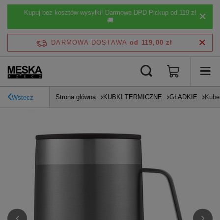
Kupuj bez kosztów wysyłki! Darmowe DPD Pickup od 119 zł
🚚
DARMOWA DOSTAWA
od 119,00 zł
Strona główna
KUBKI TERMICZNE
GŁADKIE
Kubek
Wstecz