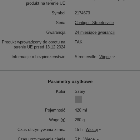
produkt na terenie UE
Symbol
2174673
Seria
Contigo - Streeterville
Gwarancja
24 miesiące gwarancji
Produkt wprowadzony do obrotu na
TAK
terenie UE przed 13.12.2024
Informacje o bezpieczeństwie
Streeterville
Więcej
Parametry użytkowe
Kolor
Szary
Pojemność
420 ml
Waga (g)
280 g
Czas utrzymywania zimna
15 h
Więcej
Czas utrzymywania ciepła
5 h
Więcej