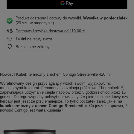
Produkt dostępny i gotowy do wysyłki
Wysyłka
w poniedziałek
(23 szt. w magazynie)
Darmowa i szybka dostawa
od
119,00 zł
14
dni na łatwy zwrot
Bezpieczne zakupy
Nowość! Kubek termiczny z uchem Contigo Streeterville 420 ml
Wyrafinowany design przyciągający wzrok swoimi wyjątkowymi,
metalicznymi kolorami. Fenomenalna izolacja próżniowa Thermalock™,
zapewniająca utrzymanie ciepła napojów przez 5 godzin i chłód przez 15
godzin. Do tego wygodny uchwyt sprawiający, że picie ulubionej kawy czy
herbaty jest jeszcze przyjemniejsze. To tylko początek zalet, jakie ma
kubek termiczny z uchem Contigo Streeterville
. Co jeszcze sprawia, że
nowość Contigo jest warta kupienia?