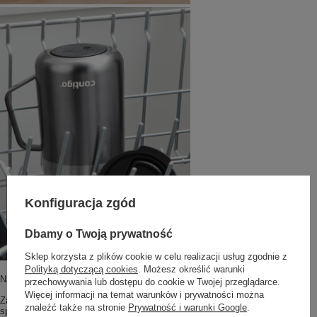
Konfiguracja zgód
Dbamy o Twoją prywatność
Sklep korzysta z plików cookie w celu realizacji usług zgodnie z
Polityką dotyczącą cookies
. Możesz określić warunki
Nadaje się do mycia w zmywarce
przechowywania lub dostępu do cookie w Twojej przeglądarce.
Więcej informacji na temat warunków i prywatności można
Zarówno korpus, jak i pokrywkę można bez obaw myć w zmywarce. Nie
znaleźć także na stronie
Prywatność i warunki Google
.
spowoduje to uszkodzenia żadnego z tych elementów.