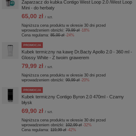
Zaparzacz do kubka Contigo West Loop 2.0 /West Loop
Mini - do herbaty
65,00 zł
/
szt.
Najniższa cena produktu w okresie 30 dni przed
wprowadzeniem obniżki:
79,99 zł
-18%
Cena regularna:
85,00 zł
-24%
PROMOCJA
Kubek termiczny na kawę Dr.Bacty Apollo 2.0 - 360 ml -
Glossy White - Z twoim grawerem
79,99 zł
/
szt.
Najniższa cena produktu w okresie 30 dni przed
wprowadzeniem obniżki:
99,99 zł
-20%
PROMOCJA
Kubek termiczny Contigo Byron 2.0 470ml - Czarny
błysk
69,90 zł
/
szt.
Najniższa cena produktu w okresie 30 dni przed
wprowadzeniem obniżki:
102,99 zł
-32%
Cena regularna:
119,99 zł
-42%