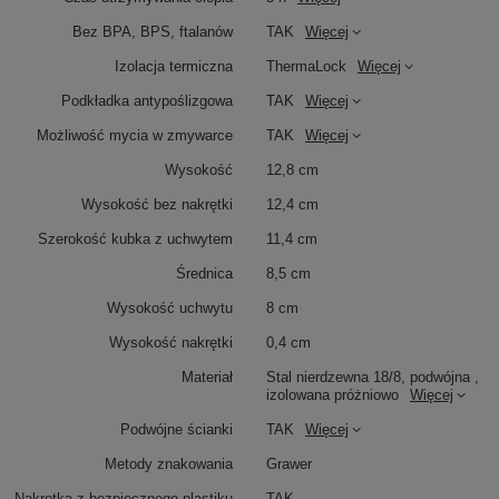
Bez BPA, BPS, ftalanów
TAK
Więcej
Izolacja termiczna
ThermaLock
Więcej
Podkładka antypoślizgowa
TAK
Więcej
Możliwość mycia w zmywarce
TAK
Więcej
Wysokość
12,8 cm
Wysokość bez nakrętki
12,4 cm
Szerokość kubka z uchwytem
11,4 cm
Średnica
8,5 cm
Wysokość uchwytu
8 cm
Wysokość nakrętki
0,4 cm
Materiał
Stal nierdzewna 18/8, podwójna ,
izolowana próżniowo
Więcej
Podwójne ścianki
TAK
Więcej
Metody znakowania
Grawer
Nakrętka z bezpiecznego plastiku
TAK