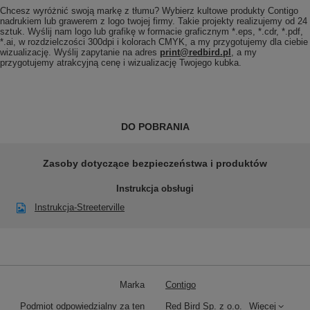
Chcesz wyróżnić swoją markę z tłumu? Wybierz kultowe produkty Contigo
nadrukiem lub grawerem z logo twojej firmy. Takie projekty realizujemy od 24
sztuk. Wyślij nam logo lub grafikę w formacie graficznym *.eps, *.cdr, *.pdf,
*.ai, w rozdzielczości 300dpi i kolorach CMYK, a my przygotujemy dla ciebie
wizualizację. Wyślij zapytanie na adres
print@redbird.pl
, a my
przygotujemy atrakcyjną cenę i wizualizację Twojego kubka.
DO POBRANIA
Zasoby dotyczące bezpieczeństwa i produktów
Instrukcja obsługi
Instrukcja-Streeterville
Marka
Contigo
Podmiot odpowiedzialny za ten
Red Bird Sp. z o.o.
Więcej