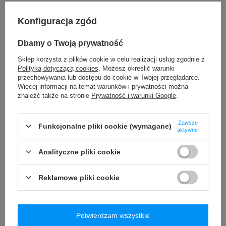
Konfiguracja zgód
Dbamy o Twoją prywatność
Sklep korzysta z plików cookie w celu realizacji usług zgodnie z
Polityką dotyczącą cookies
. Możesz określić warunki
przechowywania lub dostępu do cookie w Twojej przeglądarce.
PROMOCJA
PRZECENA
PROMOCJA
PRZECENA
Więcej informacji na temat warunków i prywatności można
znaleźć także na stronie
Prywatność i warunki Google
.
Koszulka sportowa męska
Koszulka treningowa męska
oddychająca SAXX HOT
sportowa SAXX AERATOR -
SHOT - granatowa
czarna
Zawsze
Funkcjonalne pliki cookie (wymagane)
aktywne
49,00 zł
49,00 zł
/
szt.
/
szt.
Analityczne pliki cookie
Najniższa cena produktu w
Najniższa cena produktu w
okresie 30 dni przed
okresie 30 dni przed
wprowadzeniem obniżki:
wprowadzeniem obniżki:
Reklamowe pliki cookie
96,00 zł
-48%
80,00 zł
-38%
Cena regularna:
239,99 zł
-80%
Cena regularna:
199,99 zł
-75%
+ Dodaj do porównania
+ Dodaj do porównania
Potwierdzam wszystkie