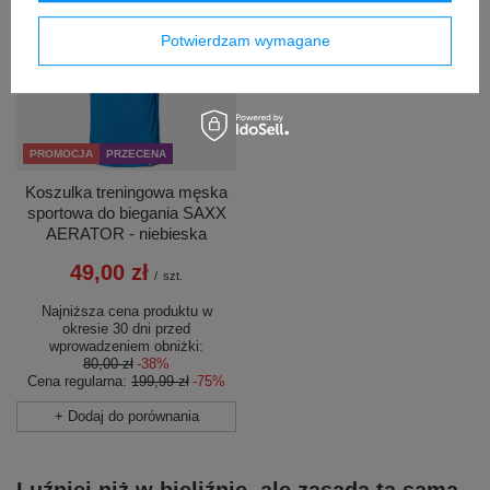
Potwierdzam wymagane
PROMOCJA
PRZECENA
Koszulka treningowa męska
sportowa do biegania SAXX
AERATOR - niebieska
49,00 zł
/
szt.
Najniższa cena produktu w
okresie 30 dni przed
wprowadzeniem obniżki:
80,00 zł
-38%
Cena regularna:
199,99 zł
-75%
+ Dodaj do porównania