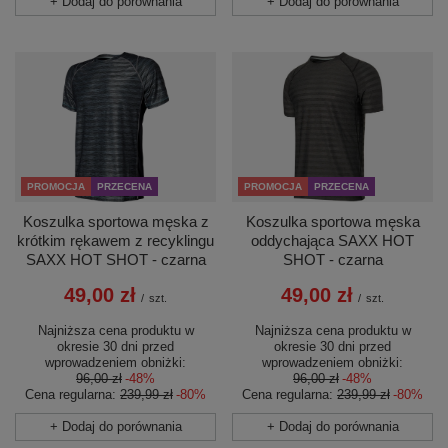
+ Dodaj do porównania
+ Dodaj do porównania
PROMOCJA
PRZECENA
PROMOCJA
PRZECENA
Koszulka sportowa męska z
Koszulka sportowa męska
krótkim rękawem z recyklingu
oddychająca SAXX HOT
SAXX HOT SHOT - czarna
SHOT - czarna
49,00 zł
49,00 zł
/
szt.
/
szt.
Najniższa cena produktu w
Najniższa cena produktu w
okresie 30 dni przed
okresie 30 dni przed
wprowadzeniem obniżki:
wprowadzeniem obniżki:
96,00 zł
-48%
96,00 zł
-48%
Cena regularna:
239,99 zł
-80%
Cena regularna:
239,99 zł
-80%
+ Dodaj do porównania
+ Dodaj do porównania