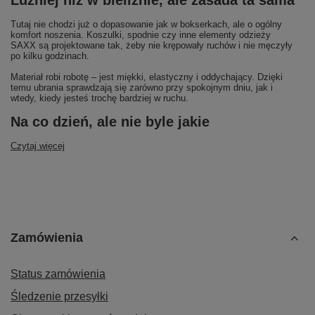
Luźniej niż w bieliźnie, ale zasada ta sama
Tutaj nie chodzi już o dopasowanie jak w bokserkach, ale o ogólny
komfort noszenia. Koszulki, spodnie czy inne elementy odzieży
SAXX są projektowane tak, żeby nie krępowały ruchów i nie męczyły
po kilku godzinach.
Materiał robi robotę – jest miękki, elastyczny i oddychający. Dzięki
temu ubrania sprawdzają się zarówno przy spokojnym dniu, jak i
wtedy, kiedy jesteś trochę bardziej w ruchu.
Na co dzień, ale nie byle jakie
Czytaj więcej
Zamówienia
Status zamówienia
Śledzenie przesyłki