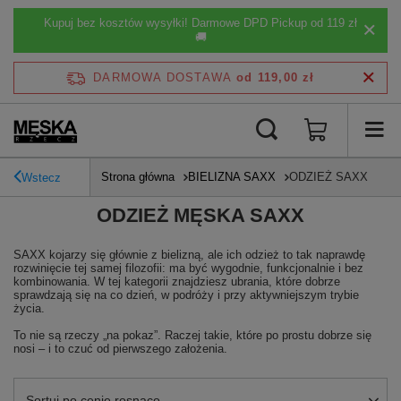
Kupuj bez kosztów wysyłki! Darmowe DPD Pickup od 119 zł
🚚
DARMOWA DOSTAWA
od 119,00 zł
Strona główna
BIELIZNA SAXX
ODZIEŻ SAXX
Wstecz
ODZIEŻ MĘSKA SAXX
SAXX kojarzy się głównie z bielizną, ale ich odzież to tak naprawdę
rozwinięcie tej samej filozofii: ma być wygodnie, funkcjonalnie i bez
kombinowania. W tej kategorii znajdziesz ubrania, które dobrze
sprawdzają się na co dzień, w podróży i przy aktywniejszym trybie
życia.
To nie są rzeczy „na pokaz”. Raczej takie, które po prostu dobrze się
nosi – i to czuć od pierwszego założenia.
Zmień sortowanie
Sortuj po cenie rosnąco