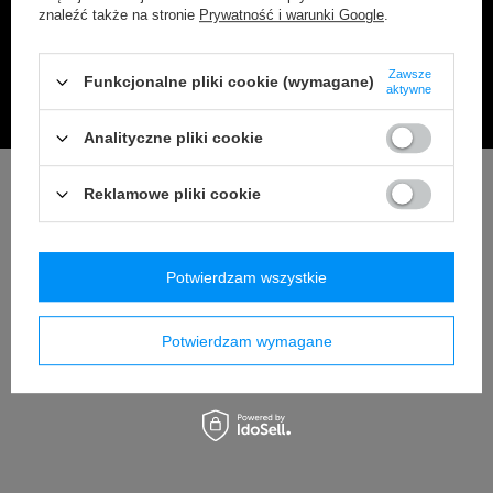
przed promieniowaniem UV dzięki ochronie 20 UPF.
znaleźć także na stronie
Prywatność i warunki Google
.
Precyzyjne dopasowanie eliminuje podwijanie,
umożliwiając pełną swobodę podczas treningu.
Zawsze
Funkcjonalne pliki cookie (wymagane)
aktywne
Analityczne pliki cookie
Reklamowe pliki cookie
Potwierdzam wszystkie
Potwierdzam wymagane