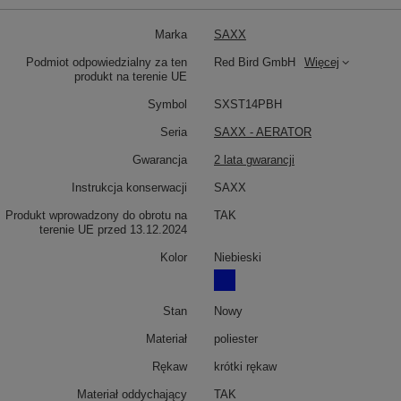
Marka
SAXX
Podmiot odpowiedzialny za ten
Red Bird GmbH
Więcej
produkt na terenie UE
Symbol
SXST14PBH
Seria
SAXX - AERATOR
Gwarancja
2 lata gwarancji
Instrukcja konserwacji
SAXX
Produkt wprowadzony do obrotu na
TAK
terenie UE przed 13.12.2024
Kolor
Niebieski
Stan
Nowy
Materiał
poliester
Rękaw
krótki rękaw
Materiał oddychający
TAK