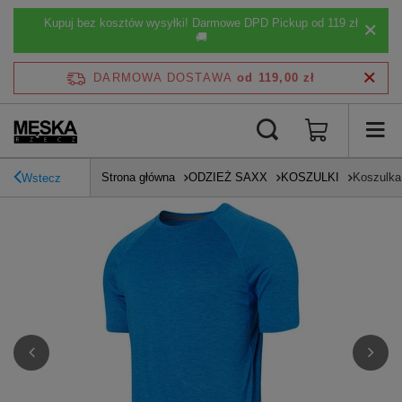
Kupuj bez kosztów wysyłki! Darmowe DPD Pickup od 119 zł
🚚
DARMOWA DOSTAWA
od 119,00 zł
Strona główna
ODZIEŻ SAXX
KOSZULKI
Koszulka
Wstecz