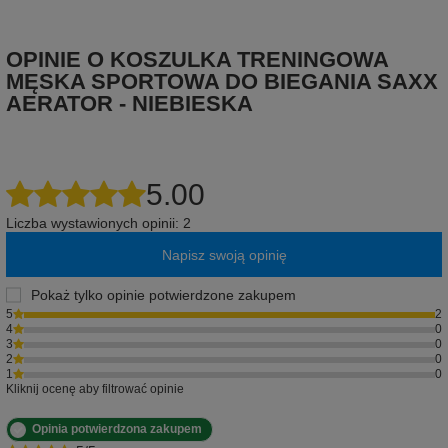
OPINIE O KOSZULKA TRENINGOWA
MĘSKA SPORTOWA DO BIEGANIA SAXX
AERATOR - NIEBIESKA
5.00
Liczba wystawionych opinii: 2
Napisz swoją opinię
Pokaż tylko opinie potwierdzone zakupem
5
2
4
0
3
0
2
0
1
0
Kliknij ocenę aby filtrować opinie
Opinia potwierdzona zakupem