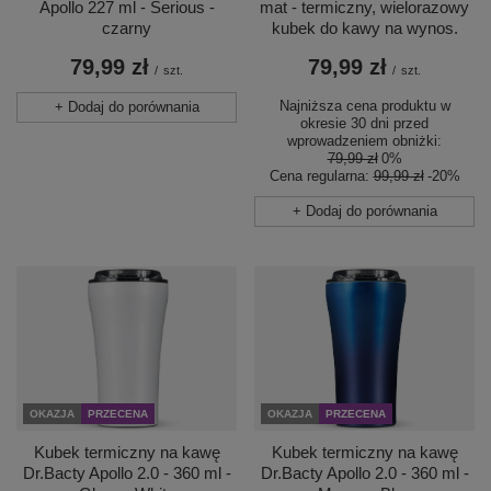
Apollo 227 ml - Serious -
mat - termiczny, wielorazowy
czarny
kubek do kawy na wynos.
79,99 zł
79,99 zł
/
szt.
/
szt.
Najniższa cena produktu w
+ Dodaj do porównania
okresie 30 dni przed
wprowadzeniem obniżki:
79,99 zł
0%
Cena regularna:
99,99 zł
-20%
+ Dodaj do porównania
OKAZJA
PRZECENA
OKAZJA
PRZECENA
Kubek termiczny na kawę
Kubek termiczny na kawę
Dr.Bacty Apollo 2.0 - 360 ml -
Dr.Bacty Apollo 2.0 - 360 ml -