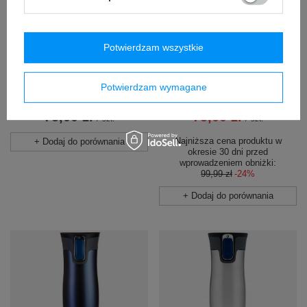
PRZECENA
PROMOCJA
NOWOŚĆ
Potwierdzam wszystkie
Kubek termiczny na kawę
Kubek termiczny na kawę
Dr.Bacty Apollo 2.0 - 360 ml -
Dr.Bacty Apollo 2.0 - 360 ml -
Potwierdzam wymagane
Gunmetal - powystawowy
Pink - powystawowy
75,00 zł
75,00 zł
/
szt.
/
szt.
Najniższa cena produktu w
+ Dodaj do porównania
okresie 30 dni przed
wprowadzeniem obniżki:
99,99 zł
-24%
+ Dodaj do porównania