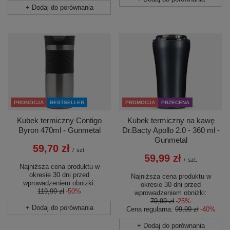
+ Dodaj do porównania
PROMOCJA
BESTSELLER
PROMOCJA
PRZECENA
Kubek termiczny Contigo
Kubek termiczny na kawę
Byron 470ml - Gunmetal
Dr.Bacty Apollo 2.0 - 360 ml -
Gunmetal
59,70 zł
/
szt.
59,99 zł
/
szt.
Najniższa cena produktu w
okresie 30 dni przed
Najniższa cena produktu w
wprowadzeniem obniżki:
okresie 30 dni przed
119,99 zł
-50%
wprowadzeniem obniżki:
79,99 zł
-25%
+ Dodaj do porównania
Cena regularna:
99,99 zł
-40%
+ Dodaj do porównania