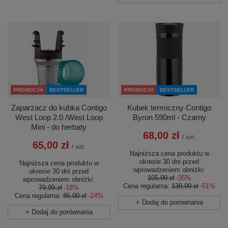
PROMOCJA
BESTSELLER
PROMOCJA
BESTSELLER
Zaparzacz do kubka Contigo
Kubek termiczny Contigo
West Loop 2.0 /West Loop
Byron 590ml - Czarny
Mini - do herbaty
68,00 zł
/
szt.
65,00 zł
/
szt.
Najniższa cena produktu w
okresie 30 dni przed
Najniższa cena produktu w
wprowadzeniem obniżki:
okresie 30 dni przed
105,99 zł
-35%
wprowadzeniem obniżki:
Cena regularna:
139,99 zł
-51%
79,99 zł
-18%
Cena regularna:
85,00 zł
-24%
+ Dodaj do porównania
+ Dodaj do porównania