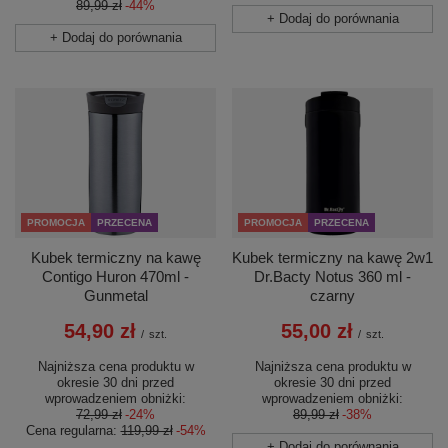
89,99 zł
-44%
+ Dodaj do porównania
+ Dodaj do porównania
PROMOCJA
PRZECENA
PROMOCJA
PRZECENA
Kubek termiczny na kawę
Kubek termiczny na kawę 2w1
Contigo Huron 470ml -
Dr.Bacty Notus 360 ml -
Gunmetal
czarny
54,90 zł
55,00 zł
/
szt.
/
szt.
Najniższa cena produktu w
Najniższa cena produktu w
okresie 30 dni przed
okresie 30 dni przed
wprowadzeniem obniżki:
wprowadzeniem obniżki:
72,99 zł
-24%
89,99 zł
-38%
Cena regularna:
119,99 zł
-54%
+ Dodaj do porównania