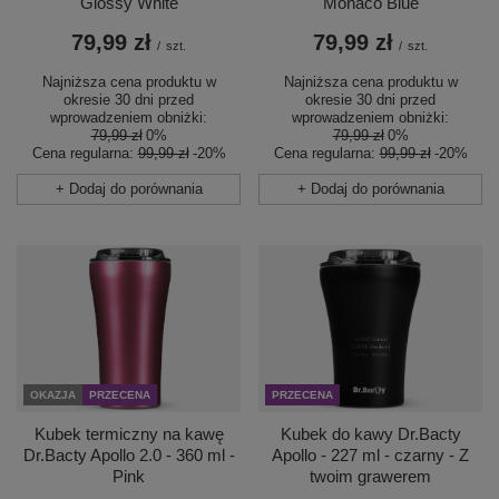
Glossy White
Monaco Blue
79,99 zł
79,99 zł
/
szt.
/
szt.
Najniższa cena produktu w
Najniższa cena produktu w
okresie 30 dni przed
okresie 30 dni przed
wprowadzeniem obniżki:
wprowadzeniem obniżki:
79,99 zł
0%
79,99 zł
0%
Cena regularna:
99,99 zł
-20%
Cena regularna:
99,99 zł
-20%
+ Dodaj do porównania
+ Dodaj do porównania
PRZECENA
OKAZJA
PRZECENA
Kubek do kawy Dr.Bacty
Kubek termiczny na kawę
Apollo - 227 ml - czarny - Z
Dr.Bacty Apollo 2.0 - 360 ml -
twoim grawerem
Pink