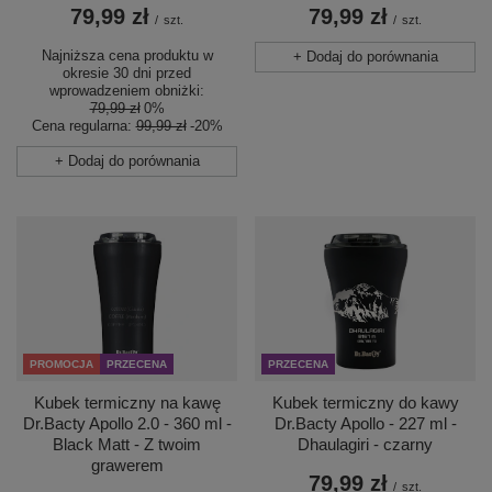
79,99 zł
79,99 zł
/
szt.
/
szt.
Najniższa cena produktu w
+ Dodaj do porównania
okresie 30 dni przed
wprowadzeniem obniżki:
79,99 zł
0%
Cena regularna:
99,99 zł
-20%
+ Dodaj do porównania
PROMOCJA
PRZECENA
PRZECENA
Kubek termiczny na kawę
Kubek termiczny do kawy
Dr.Bacty Apollo 2.0 - 360 ml -
Dr.Bacty Apollo - 227 ml -
Black Matt - Z twoim
Dhaulagiri - czarny
grawerem
79,99 zł
/
szt.