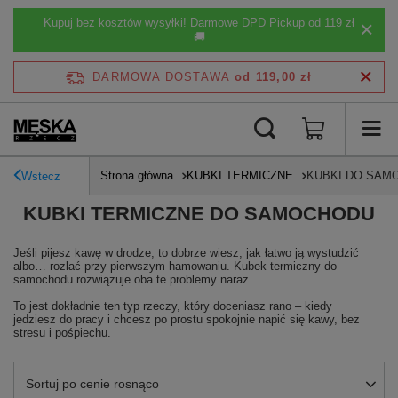
Kupuj bez kosztów wysyłki! Darmowe DPD Pickup od 119 zł
🚚
DARMOWA DOSTAWA
od 119,00 zł
Strona główna
KUBKI TERMICZNE
KUBKI DO SAM
Wstecz
KUBKI TERMICZNE DO SAMOCHODU
Jeśli pijesz kawę w drodze, to dobrze wiesz, jak łatwo ją wystudzić
albo… rozlać przy pierwszym hamowaniu. Kubek termiczny do
samochodu rozwiązuje oba te problemy naraz.
To jest dokładnie ten typ rzeczy, który doceniasz rano – kiedy
jedziesz do pracy i chcesz po prostu spokojnie napić się kawy, bez
stresu i pośpiechu.
Zmień sortowanie
Sortuj po cenie rosnąco