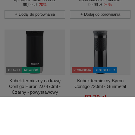
99,99 zł
-20%
99,99 zł
-20%
+ Dodaj do porównania
+ Dodaj do porównania
OKAZJA
NOWOŚĆ
PROMOCJA
BESTSELLER
Kubek termiczny na kawę
Kubek termiczny Byron
Contigo Huron 2.0 470ml -
Contigo 720ml - Gunmetal
Czarny - powystawowy
83,70 zł
/
szt.
79,99 zł
/
szt.
Najniższa cena produktu w
okresie 30 dni przed
Najniższa cena produktu w
wprowadzeniem obniżki:
okresie 30 dni przed
118,99 zł
-29%
wprowadzeniem obniżki:
Cena regularna:
159,99 zł
-48%
79,99 zł
0%
Cena regularna:
119,99 zł
-33%