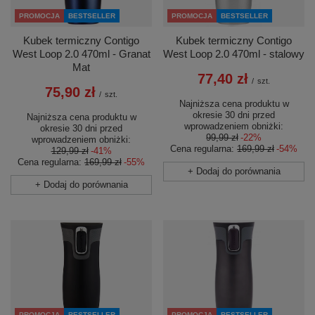
PROMOCJA
BESTSELLER
PROMOCJA
BESTSELLER
Kubek termiczny Contigo
Kubek termiczny Contigo
West Loop 2.0 470ml - Granat
West Loop 2.0 470ml - stalowy
Mat
77,40 zł
/
szt.
75,90 zł
/
szt.
Najniższa cena produktu w
okresie 30 dni przed
Najniższa cena produktu w
wprowadzeniem obniżki:
okresie 30 dni przed
99,99 zł
-22%
wprowadzeniem obniżki:
Cena regularna:
169,99 zł
-54%
129,99 zł
-41%
Cena regularna:
169,99 zł
-55%
+ Dodaj do porównania
+ Dodaj do porównania
PROMOCJA
BESTSELLER
PROMOCJA
BESTSELLER