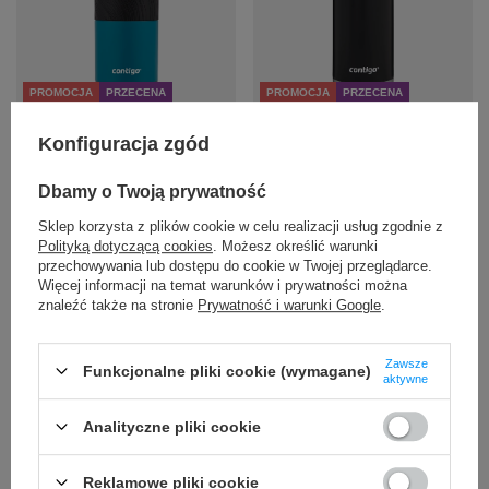
PROMOCJA
PRZECENA
PROMOCJA
PRZECENA
Kubek termiczny Contigo
Kubek termiczny na kawę
Konfiguracja zgód
Byron 2.0 470ml - Niebieski
Contigo Huron 2.0 470ml -
Mat - powystawowy
Czarny
Dbamy o Twoją prywatność
71,99 zł
74,00 zł
/
szt.
/
szt.
Sklep korzysta z plików cookie w celu realizacji usług zgodnie z
Polityką dotyczącą cookies
. Możesz określić warunki
Najniższa cena produktu w
Najniższa cena produktu w
przechowywania lub dostępu do cookie w Twojej przeglądarce.
okresie 30 dni przed
okresie 30 dni przed
wprowadzeniem obniżki:
wprowadzeniem obniżki:
Więcej informacji na temat warunków i prywatności można
77,99 zł
-7%
79,99 zł
-7%
znaleźć także na stronie
Prywatność i warunki Google
.
Cena regularna:
129,99 zł
-45%
Cena regularna:
119,99 zł
-38%
+ Dodaj do porównania
+ Dodaj do porównania
Zawsze
Funkcjonalne pliki cookie (wymagane)
aktywne
Analityczne pliki cookie
Reklamowe pliki cookie