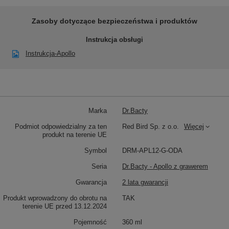
Zasoby dotyczące bezpieczeństwa i produktów
Instrukcja obsługi
Instrukcja-Apollo
Marka
Dr.Bacty
Podmiot odpowiedzialny za ten
Red Bird Sp. z o.o.
Więcej
produkt na terenie UE
Symbol
DRM-APL12-G-ODA
Seria
Dr.Bacty - Apollo z grawerem
Gwarancja
2 lata gwarancji
Produkt wprowadzony do obrotu na
TAK
terenie UE przed 13.12.2024
Pojemność
360 ml