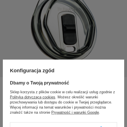
Konfiguracja zgód
Dbamy o Twoją prywatność
Skuteczna pokrywka – wykonana z polikarbonu; tworzywa
odpornego na uderzenia, nie przenoszącego zapachów
Sklep korzysta z plików cookie w celu realizacji usług zgodnie z
ani smaków (polikarbon jest używany w branży
Polityką dotyczącą cookies
. Możesz określić warunki
laboratoryjnej do produkcji pojemników).
przechowywania lub dostępu do cookie w Twojej przeglądarce.
Więcej informacji na temat warunków i prywatności można
Przyda się w samochodzie albo gdy biegniesz na spotkanie
znaleźć także na stronie
Prywatność i warunki Google
.
i nie chcesz zostawić świeżo przygotowanej kawy.
Chroni przed rozchlapaniem (ale nie jest całkowicie