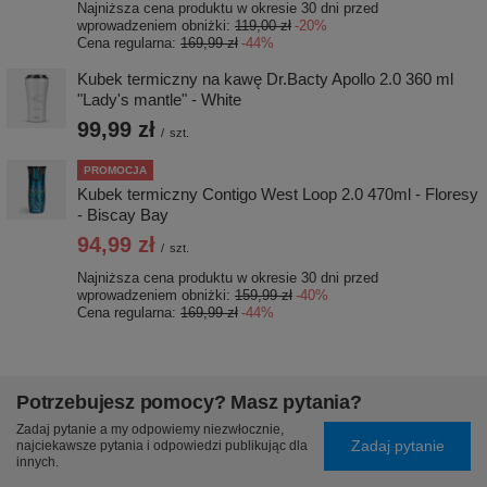
Najniższa cena produktu w okresie 30 dni przed
wprowadzeniem obniżki:
119,00 zł
-20%
Cena regularna:
169,99 zł
-44%
Kubek termiczny na kawę Dr.Bacty Apollo 2.0 360 ml
"Lady's mantle" - White
99,99 zł
/
szt.
PROMOCJA
Kubek termiczny Contigo West Loop 2.0 470ml - Floresy
- Biscay Bay
94,99 zł
/
szt.
Najniższa cena produktu w okresie 30 dni przed
wprowadzeniem obniżki:
159,99 zł
-40%
Cena regularna:
169,99 zł
-44%
Potrzebujesz pomocy? Masz pytania?
Zadaj pytanie a my odpowiemy niezwłocznie,
Zadaj pytanie
najciekawsze pytania i odpowiedzi publikując dla
innych.