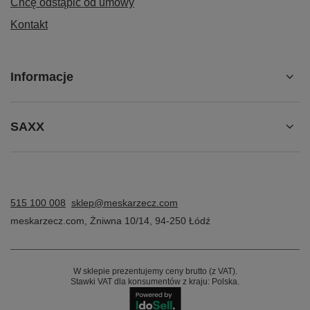
Chcę odstąpić od umowy
Kontakt
Informacje
SAXX
515 100 008
sklep@meskarzecz.com
meskarzecz.com
,
Żniwna 10/14
,
94-250
Łódź
W sklepie prezentujemy ceny brutto (z VAT).
Stawki VAT dla konsumentów z kraju:
Polska
.