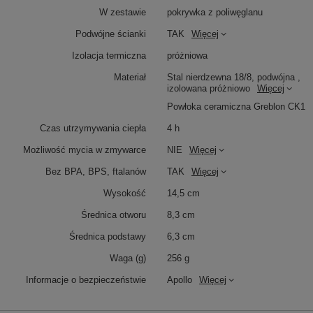
W zestawie
pokrywka z poliwęglanu
Podwójne ścianki
TAK
Więcej
Izolacja termiczna
próżniowa
Materiał
Stal nierdzewna 18/8, podwójna ,
izolowana próżniowo
Więcej
Powłoka ceramiczna Greblon CK1
Czas utrzymywania ciepła
4 h
Możliwość mycia w zmywarce
NIE
Więcej
Bez BPA, BPS, ftalanów
TAK
Więcej
Wysokość
14,5 cm
Średnica otworu
8,3 cm
Średnica podstawy
6,3 cm
Waga (g)
256 g
Informacje o bezpieczeństwie
Apollo
Więcej