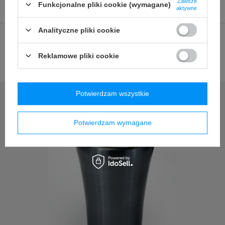
szczelna).
Zawsze
Funkcjonalne pliki cookie (wymagane)
aktywne
Analityczne pliki cookie
Silikonowy spód – niby drobiazg ale dopełniający całości.
Dzięki niemu spód jest chroniony przed zarysowaniami, a
Reklamowe pliki cookie
kubek odkłada się na stół z miłym i przyjemnym odczuciem
Potwierdzam wszystkie
Potwierdzam wymagane