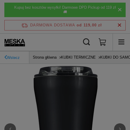
Kupuj bez kosztów wysyłki! Darmowe DPD Pickup od 119 zł
🚚
DARMOWA DOSTAWA
od 119,00 zł
Strona główna
KUBKI TERMICZNE
KUBKI DO SAM
Wstecz