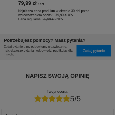
79,99 zł
/
szt.
Najniższa cena produktu w okresie 30 dni przed
wprowadzeniem obniżki:
79,99 zł
0%
Cena regularna:
99,99 zł
-20%
Potrzebujesz pomocy? Masz pytania?
Zadaj pytanie a my odpowiemy niezwłocznie,
Zadaj pytanie
najciekawsze pytania i odpowiedzi publikując dla
innych.
NAPISZ SWOJĄ OPINIĘ
Twoja ocena:
5/5