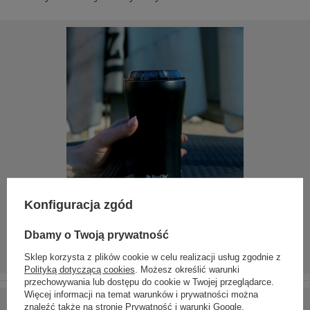
Konfiguracja zgód
Dbamy o Twoją prywatność
Sklep korzysta z plików cookie w celu realizacji usług zgodnie z
Polityką dotyczącą cookies
. Możesz określić warunki
przechowywania lub dostępu do cookie w Twojej przeglądarce.
Więcej informacji na temat warunków i prywatności można
znaleźć także na stronie
Prywatność i warunki Google
.