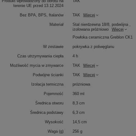
Produkt wprowadzony do obrotu na
TAK
terenie UE przed 13.12.2024
Bez BPA, BPS, ftalanów
TAK
Więcej
Materiał
Stal nierdzewna 18/8, podwójna ,
izolowana próżniowo
Więcej
Powłoka ceramiczna Greblon CK1
W zestawie
pokrywka z poliwęglanu
Czas utrzymywania ciepła
4 h
Możliwość mycia w zmywarce
TAK
Więcej
Podwójne ścianki
TAK
Więcej
Izolacja termiczna
próżniowa
Pojemność
360 ml
Średnica otworu
8,3 cm
Średnica podstawy
6,3 cm
Wysokość
14,5 cm
Waga (g)
256 g