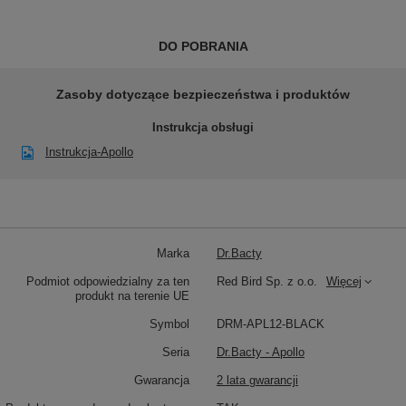
DO POBRANIA
Zasoby dotyczące bezpieczeństwa i produktów
Instrukcja obsługi
Instrukcja-Apollo
Marka
Dr.Bacty
Podmiot odpowiedzialny za ten
Red Bird Sp. z o.o.
Więcej
produkt na terenie UE
Symbol
DRM-APL12-BLACK
Seria
Dr.Bacty - Apollo
Gwarancja
2 lata gwarancji