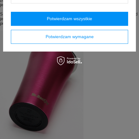
zostawić świeżo przygotowanej kawy. Chroni przed rozchlapaniem (ale nie
jest całkowicie szczelna).
Silikonowy spód – niby drobiazg ale dopełniający całości. Dzięki niemu spód
Potwierdzam wszystkie
jest chroniony przed zarysowaniami, a kubek odkłada się na stół z miłym i
przyjemnym odczuciem
Potwierdzam wymagane