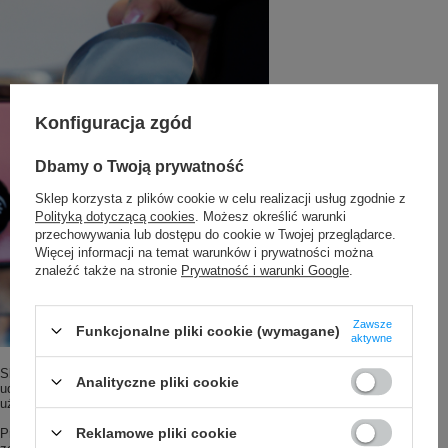
Konfiguracja zgód
Dbamy o Twoją prywatność
Sklep korzysta z plików cookie w celu realizacji usług zgodnie z
Polityką dotyczącą cookies
. Możesz określić warunki
przechowywania lub dostępu do cookie w Twojej przeglądarce.
Więcej informacji na temat warunków i prywatności można
znaleźć także na stronie
Prywatność i warunki Google
.
Zawsze
Funkcjonalne pliki cookie (wymagane)
aktywne
Skuteczna pokrywka – wykonana z polikarbonu; tworzywa odpornego na
Analityczne pliki cookie
uderzenia, nie przenoszącego zapachów ani smaków (polikarbon jest
używany w branży laboratoryjnej do produkcji pojemników).
Reklamowe pliki cookie
Przyda się w samochodzie albo gdy biegniesz na spotkanie i nie chcesz