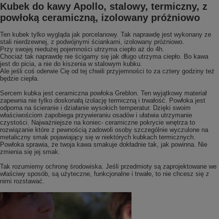
Kubek do kawy Apollo, stalowy, termiczny, z
powłoką ceramiczną, izolowany próżniowo
Ten kubek tylko wygląda jak porcelanowy. Tak naprawdę jest wykonany ze
stali nierdzewnej, z podwójnymi ściankami, izolowany próżniowo.
Przy swojej niedużej pojemności utrzyma ciepło aż do 4h.
Chociaż tak naprawdę nie ścigamy się jak długo utrzyma ciepło. Bo kawa
jest do picia, a nie do kiszenia w stalowym kubku.
Ale jeśli coś oderwie Cię od tej chwili przyjemności to za cztery godziny też
będzie ciepła.
Sercem kubka jest ceramiczna powłoka Greblon. Ten wyjątkowy materiał
zapewnia nie tylko doskonałą izolację termiczną i trwałość. Powłoka jest
odporna na ścieranie i działanie wysokich temperatur. Dzięki swoim
właściwościom zapobiega przywieraniu osadów i ułatwia utrzymanie
czystości. Najważniejsze na koniec- ceramiczne pokrycie wnętrza to
rozwiązanie które z pewnością zadowoli osoby szczególnie wyczulone na
metaliczny smak pojawiający się w niektórych kubkach termicznych.
Powłoka sprawia, że twoja kawa smakuje dokładnie tak, jak powinna. Nie
zmienia się jej smak.
Tak rozumiemy ochronę środowiska. Jeśli przedmioty są zaprojektowane we
właściwy sposób, są użyteczne, funkcjonalne i trwałe, to nie chcesz się z
nimi rozstawać.