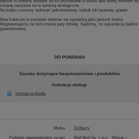
Będzie to świetny dodatek na ich przywitanie w biurze albo dobry moment na
zmianę nawyków na te bardziej ekologiczne.
Na kubku możemy wykonać pełnokolorowy nadruk lub laserowy grawer.
Dwa kubeczki w zestawie świetnie się sprawdzą jako prezent ślubny.
Wygrawerujemy na nich imiona pary młodej. Sądzimy, że satysfakcja będzie
gwarantowana.
DO POBRANIA
Zasoby dotyczące bezpieczeństwa i produktów
Instrukcja obsługi
Instrukcja-Apollo
Marka
Dr.Bacty
Podmiot odpowiedzialny za ten
Red Bird Sp. z o.o.
Więcej