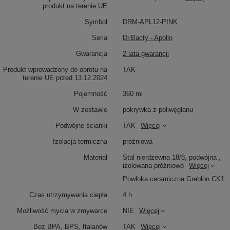
produkt na terenie UE
Symbol
DRM-APL12-PINK
Seria
Dr.Bacty - Apollo
Gwarancja
2 lata gwarancji
Produkt wprowadzony do obrotu na
TAK
terenie UE przed 13.12.2024
Pojemność
360 ml
W zestawie
pokrywka z poliwęglanu
Podwójne ścianki
TAK
Więcej
Izolacja termiczna
próżniowa
Materiał
Stal nierdzewna 18/8, podwójna ,
izolowana próżniowo
Więcej
Powłoka ceramiczna Greblon CK1
Czas utrzymywania ciepła
4 h
Możliwość mycia w zmywarce
NIE
Więcej
Bez BPA, BPS, ftalanów
TAK
Więcej