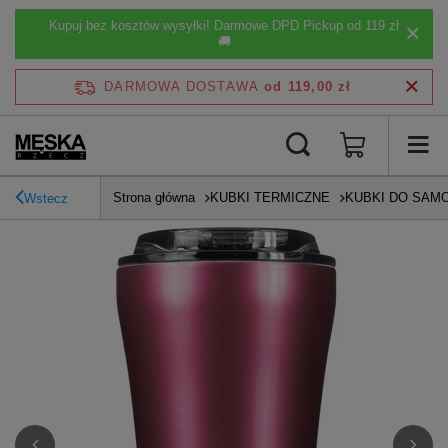
Kupuj bez kosztów wysyłki! Darmowe DPD Pickup od 119 zł
🚚
DARMOWA DOSTAWA
od 119,00 zł
Strona główna
KUBKI TERMICZNE
KUBKI DO SAM
Wstecz