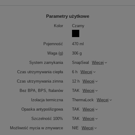
Parametry użytkowe
Kolor
Czarny
Pojemność
470 ml
Waga (g)
306 g
System zamykania
SnapSeal
Więcej
Czas utrzymywania ciepła
6 h
Więcej
Czas utrzymywania zimna
12 h
Więcej
Bez BPA, BPS, ftalanów
TAK
Więcej
Izolacja termiczna
ThermaLock
Więcej
Opaska antypoślizgowa
TAK
Więcej
Szczelność 100%
TAK
Więcej
Możliwość mycia w zmywarce
NIE
Więcej