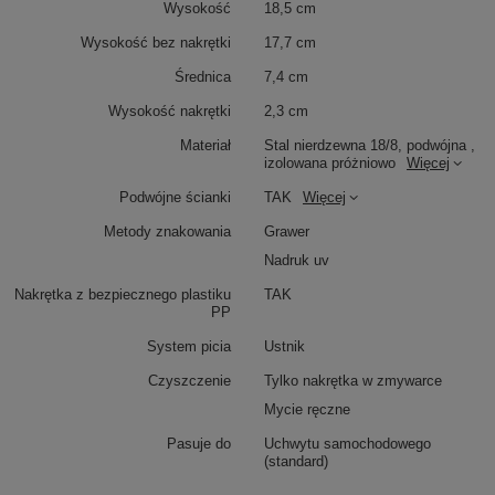
Wysokość
18,5 cm
Wysokość bez nakrętki
17,7 cm
Średnica
7,4 cm
Wysokość nakrętki
2,3 cm
Materiał
Stal nierdzewna 18/8, podwójna ,
izolowana próżniowo
Więcej
Podwójne ścianki
TAK
Więcej
Metody znakowania
Grawer
Nadruk uv
Nakrętka z bezpiecznego plastiku
TAK
PP
System picia
Ustnik
Czyszczenie
Tylko nakrętka w zmywarce
Mycie ręczne
Pasuje do
Uchwytu samochodowego
(standard)