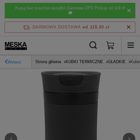
Kupuj bez kosztów wysyłki! Darmowe DPD Pickup od 119 zł
🚚
DARMOWA DOSTAWA
od 119,00 zł
Strona główna
KUBKI TERMICZNE
GŁADKIE
Kube
Wstecz