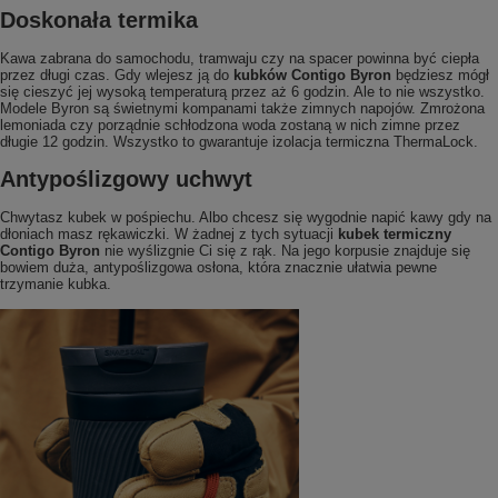
Doskonała termika
Kawa zabrana do samochodu, tramwaju czy na spacer powinna być ciepła
przez długi czas. Gdy wlejesz ją do
kubków Contigo Byron
będziesz mógł
się cieszyć jej wysoką temperaturą przez aż 6 godzin. Ale to nie wszystko.
Modele Byron są świetnymi kompanami także zimnych napojów. Zmrożona
lemoniada czy porządnie schłodzona woda zostaną w nich zimne przez
długie 12 godzin. Wszystko to gwarantuje izolacja termiczna ThermaLock.
Antypoślizgowy uchwyt
Chwytasz kubek w pośpiechu. Albo chcesz się wygodnie napić kawy gdy na
dłoniach masz rękawiczki. W żadnej z tych sytuacji
kubek termiczny
Contigo Byron
nie wyślizgnie Ci się z rąk. Na jego korpusie znajduje się
bowiem duża, antypoślizgowa osłona, która znacznie ułatwia pewne
trzymanie kubka.