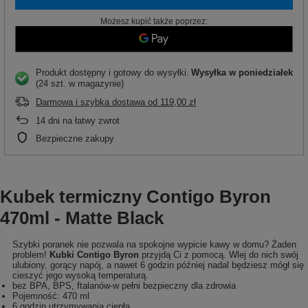
Możesz kupić także poprzez:
Produkt dostępny i gotowy do wysyłki
Wysyłka
w poniedziałek
(24 szt. w magazynie)
Darmowa i szybka dostawa
od
119,00 zł
14
dni na łatwy zwrot
Bezpieczne zakupy
Kubek termiczny Contigo Byron
470ml - Matte Black
Szybki poranek nie pozwala na spokojne wypicie kawy w domu? Żaden
problem!
Kubki Contigo Byron
przyjdą Ci z pomocą. Wlej do nich swój
ulubiony, gorący napój, a nawet 6 godzin później nadal będziesz mógł się
cieszyć jego wysoką temperaturą.
bez BPA, BPS, ftalanów-w pełni bezpieczny dla zdrowia
Pojemność: 470 ml
6 godzin utrzymywania ciepła