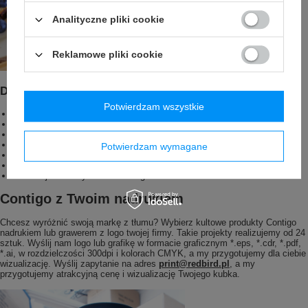
Analityczne pliki cookie
Reklamowe pliki cookie
Dodatkowe zalety modelu Contigo Byron
Potwierdzam wszystkie
Bezproblemowa obsługa 1 ręką.
Podwójne stalowe ścianki izolowane próżniowo.
Mocna, odporna na uszkodzenia mechaniczne stal nierdzewna.
Jednoczęściowa nakrętka bez luźnych części, które można by zgubić.
Potwierdzam wymagane
Nakrętkę można myć w zmywarce.
Bez BPA - zgodnie z obowiązującym prawem.
Produkcja bez użycia szkodliwego BPA.
Contigo z Twoim nadrukiem
Chcesz wyróżnić swoją markę z tłumu? Wybierz kultowe produkty Contigo
nadrukiem lub grawerem z logo twojej firmy. Takie projekty realizujemy od 24
sztuk. Wyślij nam logo lub grafikę w formacie graficznym *.eps, *.cdr, *.pdf,
*.ai, w rozdzielczości 300dpi i kolorach CMYK, a my przygotujemy dla ciebie
wizualizację. Wyślij zapytanie na adres
print@redbird.pl
, a my
przygotujemy atrakcyjną cenę i wizualizację Twojego kubka.