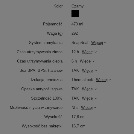
Kolor
Czarny
Pojemność
470 ml
Waga (g)
292
System zamykania
SnapSeal
Więcej
Czas utrzymywania zimna
12 h
Więcej
Czas utrzymywania ciepła
6 h
Więcej
Bez BPA, BPS, ftalanów
TAK
Więcej
Izolacja termiczna
ThermaLock
Więcej
Opaska antypoślizgowa
TAK
Więcej
Szczelność 100%
TAK
Więcej
Możliwość mycia w zmywarce
NIE
Więcej
Wysokość
17,6 cm
Wysokość bez nakrętki
16,7 cm