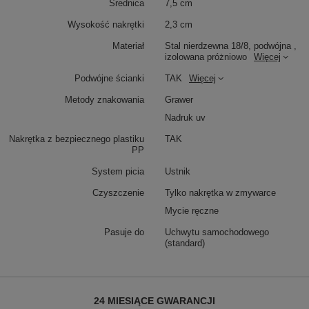
Średnica
7,5 cm
Wysokość nakrętki
2,3 cm
Materiał
Stal nierdzewna 18/8, podwójna ,
izolowana próżniowo
Więcej
Podwójne ścianki
TAK
Więcej
Metody znakowania
Grawer
Nadruk uv
Nakrętka z bezpiecznego plastiku
TAK
PP
System picia
Ustnik
Czyszczenie
Tylko nakrętka w zmywarce
Mycie ręczne
Pasuje do
Uchwytu samochodowego
(standard)
24 MIESIĄCE GWARANCJI