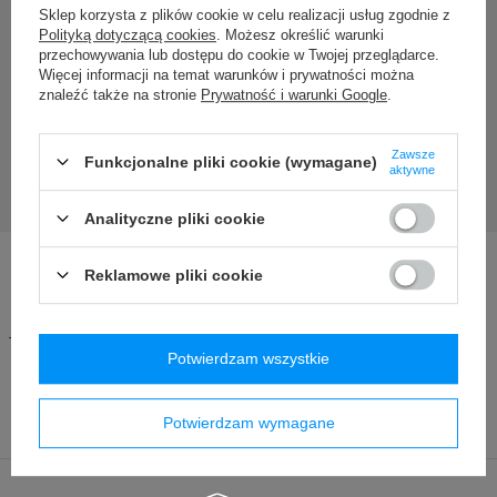
Sklep korzysta z plików cookie w celu realizacji usług zgodnie z
Polityką dotyczącą cookies
. Możesz określić warunki
przechowywania lub dostępu do cookie w Twojej przeglądarce.
Więcej informacji na temat warunków i prywatności można
znaleźć także na stronie
Prywatność i warunki Google
.
Zawsze
Funkcjonalne pliki cookie (wymagane)
aktywne
Analityczne pliki cookie
Odporność na uszkodzenia mechaniczne
Reklamowe pliki cookie
Kubki termiczne Contigo Byron 2.0
wykonane są z wysokiej
jakości stali nierdzewnej (korpus) oraz wytrzymałego
tworzywa sztucznego (nakrętka, opaska antypoślizgowa).
Potwierdzam wszystkie
Dzięki temu nawet lekko uderzając nim o twardy przedmiot
czy upuszczając z niewielkiej wysokości – nie powinno
dojść do uszkodzenia produktu.
Potwierdzam wymagane