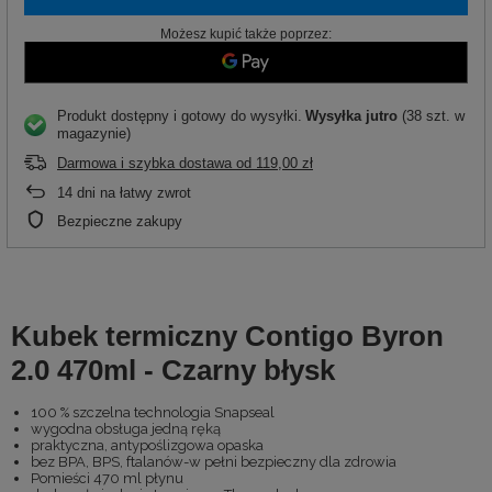
Możesz kupić także poprzez:
Produkt dostępny i gotowy do wysyłki
Wysyłka
jutro
(38 szt. w
magazynie)
Darmowa i szybka dostawa
od
119,00 zł
14
dni na łatwy zwrot
Bezpieczne zakupy
Kubek termiczny Contigo Byron
2.0 470ml - Czarny błysk
100 % szczelna technologia Snapseal
wygodna obsługa jedną ręką
praktyczna, antypoślizgowa opaska
bez BPA, BPS, ftalanów-w pełni bezpieczny dla zdrowia
Pomieści 470 ml płynu