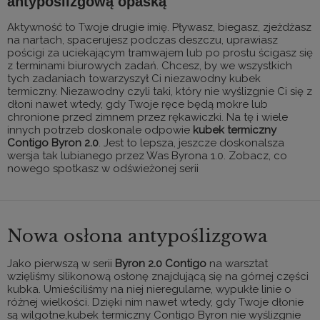
antypoślizgową opaską
Aktywność to Twoje drugie imię. Pływasz, biegasz, zjeżdżasz
na nartach, spacerujesz podczas deszczu, uprawiasz
pościgi za uciekającym tramwajem lub po prostu ścigasz się
z terminami biurowych zadań. Chcesz, by we wszystkich
tych zadaniach towarzyszył Ci niezawodny kubek
termiczny. Niezawodny czyli taki, który nie wyślizgnie Ci się z
dłoni nawet wtedy, gdy Twoje ręce będą mokre lub
chronione przed zimnem przez rękawiczki. Na tę i wiele
innych potrzeb doskonale odpowie
kubek termiczny
Contigo Byron 2.0
. Jest to lepsza, jeszcze doskonalsza
wersja tak lubianego przez Was Byrona 1.0. Zobacz, co
nowego spotkasz w odświeżonej serii
Nowa osłona antypoślizgowa
Jako pierwszą w serii
Byron 2.0 Contigo
na warsztat
wzięliśmy silikonową osłonę znajdującą się na górnej części
kubka. Umieściliśmy na niej nieregularne, wypukłe linie o
różnej wielkości. Dzięki nim nawet wtedy, gdy Twoje dłonie
są wilgotne,kubek termiczny Contigo Byron nie wyślizgnie