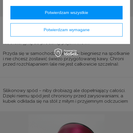
Potwierdzam wszystkie
Skuteczna pokrywka – wykonana z polikarbonu; tworzywa
Potwierdzam wymagane
odpornego na uderzenia, nie przenoszącego zapachów
ani smaków (polikarbon jest używany w branży
laboratoryjnej do produkcji pojemników).
Przyda się w samochodzie albo gdy biegniesz na spotkanie
i nie chcesz zostawić świeżo przygotowanej kawy. Chroni
przed rozchlapaniem (ale nie jest całkowicie szczelna).
Silikonowy spód – niby drobiazg ale dopełniający całości.
Dzięki niemu spód jest chroniony przed zarysowaniami, a
kubek odkłada się na stół z miłym i przyjemnym odczuciem