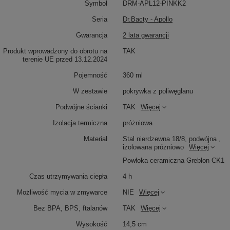
Symbol
DRM-APL12-PINKK2
Seria
Dr.Bacty - Apollo
Gwarancja
2 lata gwarancji
Produkt wprowadzony do obrotu na
TAK
terenie UE przed 13.12.2024
Pojemność
360 ml
W zestawie
pokrywka z poliwęglanu
Podwójne ścianki
TAK
Więcej
Izolacja termiczna
próżniowa
Materiał
Stal nierdzewna 18/8, podwójna ,
izolowana próżniowo
Więcej
Powłoka ceramiczna Greblon CK1
Czas utrzymywania ciepła
4 h
Możliwość mycia w zmywarce
NIE
Więcej
Bez BPA, BPS, ftalanów
TAK
Więcej
Wysokość
14,5 cm