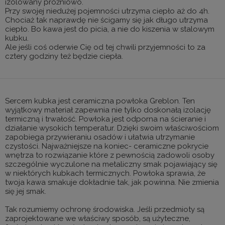
izolowany próżniowo.
Przy swojej niedużej pojemności utrzyma ciepło aż do 4h.
Chociaż tak naprawdę nie ścigamy się jak długo utrzyma
ciepło. Bo kawa jest do picia, a nie do kiszenia w stalowym
kubku.
Ale jeśli coś oderwie Cię od tej chwili przyjemności to za
cztery godziny też będzie ciepła.
Sercem kubka jest ceramiczna powłoka Greblon. Ten
wyjątkowy materiał zapewnia nie tylko doskonałą izolację
termiczną i trwałość. Powłoka jest odporna na ścieranie i
działanie wysokich temperatur. Dzięki swoim właściwościom
zapobiega przywieraniu osadów i ułatwia utrzymanie
czystości. Najważniejsze na koniec- ceramiczne pokrycie
wnętrza to rozwiązanie które z pewnością zadowoli osoby
szczególnie wyczulone na metaliczny smak pojawiający się
w niektórych kubkach termicznych. Powłoka sprawia, że
twoja kawa smakuje dokładnie tak, jak powinna. Nie zmienia
się jej smak.
Tak rozumiemy ochronę środowiska. Jeśli przedmioty są
zaprojektowane we właściwy sposób, są użyteczne,