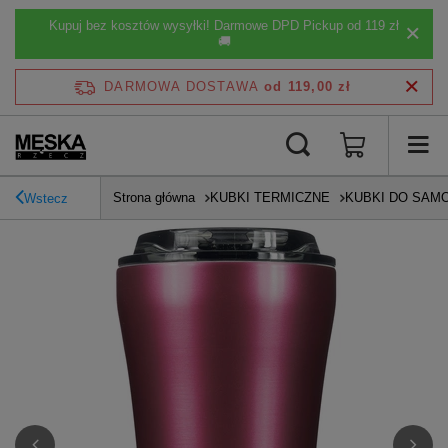
Kupuj bez kosztów wysyłki! Darmowe DPD Pickup od 119 zł
🚚
DARMOWA DOSTAWA
od 119,00 zł
Strona główna
KUBKI TERMICZNE
KUBKI DO SAM
Wstecz