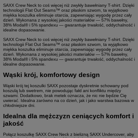
SAXX Crew Neck to coś więcej niż zwykły bawełniany T-shirt. Dzięki
technologii Flat Out Seams™ oraz płaskim szwom, ta wyjątkowo
miękka koszulka eliminuje otarcia, zapewniając wygodę przez cały
dzień. Wykonana z wysokiej jakości materiałów — 57% bawełny,
38% Modal® i 5% spandexu — gwarantuje trwałość, oddychalność i
idealne dopasowanie.
SAXX Crew Neck to coś więcej niż zwykły bawełniany T-shirt. Dzięki
technologii Flat Out Seams™ oraz płaskim szwom, ta wyjątkowo
miękka koszulka eliminuje otarcia, zapewniając wygodę przez cały
dzień. Wykonana z wysokiej jakości materiałów — 57% bawełny,
38% Modal® i 5% spandexu — gwarantuje trwałość, oddychalność i
idealne dopasowanie.
Wąski krój, komfortowy design
Wąski krój tej koszulki SAXX pozostaje dyskretnie schowany pod
koszulą lub swetrem, nie powodując fałd ani konfliktu między
szwami. Dodatkowo, brak metek oznacza, że nic nie będzie Cię
uwierać. Idealna zarówno na co dzień, jak i jako warstwa bazowa w
chłodniejsze dni.
Idealna dla mężczyzn ceniących komfort i
jakość
Połącz koszulkę SAXX Crew Neck z bielizną SAXX Undercover, aby