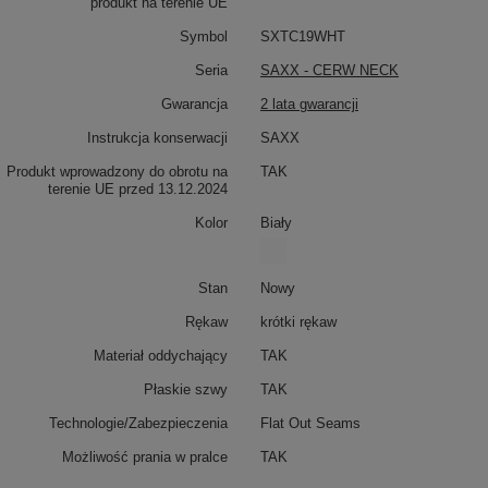
produkt na terenie UE
Symbol
SXTC19WHT
Seria
SAXX - CERW NECK
Gwarancja
2 lata gwarancji
Instrukcja konserwacji
SAXX
Produkt wprowadzony do obrotu na
TAK
terenie UE przed 13.12.2024
Kolor
Biały
Stan
Nowy
Rękaw
krótki rękaw
Materiał oddychający
TAK
Płaskie szwy
TAK
Technologie/Zabezpieczenia
Flat Out Seams
Możliwość prania w pralce
TAK