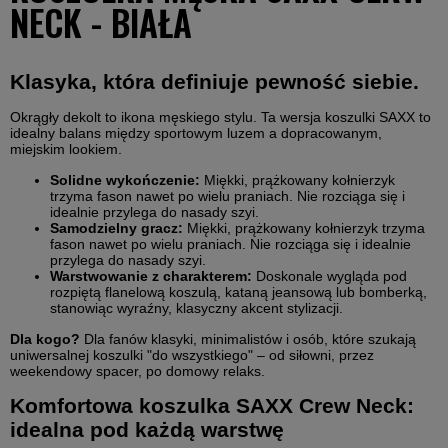
NECK - BIAŁA
Klasyka, która definiuje pewność siebie.
Okrągły dekolt to ikona męskiego stylu. Ta wersja koszulki SAXX to
idealny balans między sportowym luzem a dopracowanym,
miejskim lookiem.
Solidne wykończenie:
Miękki, prążkowany kołnierzyk
trzyma fason nawet po wielu praniach. Nie rozciąga się i
idealnie przylega do nasady szyi.
Samodzielny gracz:
Miękki, prążkowany kołnierzyk trzyma
fason nawet po wielu praniach. Nie rozciąga się i idealnie
przylega do nasady szyi.
Warstwowanie z charakterem:
Doskonale wygląda pod
rozpiętą flanelową koszulą, kataną jeansową lub bomberką,
stanowiąc wyraźny, klasyczny akcent stylizacji.
Dla kogo?
Dla fanów klasyki, minimalistów i osób, które szukają
uniwersalnej koszulki "do wszystkiego" – od siłowni, przez
weekendowy spacer, po domowy relaks.
Komfortowa koszulka SAXX Crew Neck:
idealna pod każdą warstwę