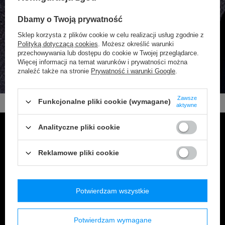
Dbamy o Twoją prywatność
Sklep korzysta z plików cookie w celu realizacji usług zgodnie z
Polityką dotyczącą cookies
. Możesz określić warunki
przechowywania lub dostępu do cookie w Twojej przeglądarce.
Więcej informacji na temat warunków i prywatności można
znaleźć także na stronie
Prywatność i warunki Google
.
Zawsze
Funkcjonalne pliki cookie (wymagane)
aktywne
Analityczne pliki cookie
Reklamowe pliki cookie
FLAT OUT SEAMS
Odwracamy nieodwracalne. Płaskie szwy zawsze na
zewnątrz. Tak jest wygodniej dla Ciebie.
Potwierdzam wszystkie
Potwierdzam wymagane