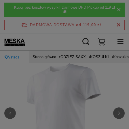
Kupuj bez kosztów wysyłki! Darmowe DPD Pickup od 119 zł
🚚
DARMOWA DOSTAWA
od 119,00 zł
Strona główna
ODZIEŻ SAXX
KOSZULKI
Koszulka
Wstecz