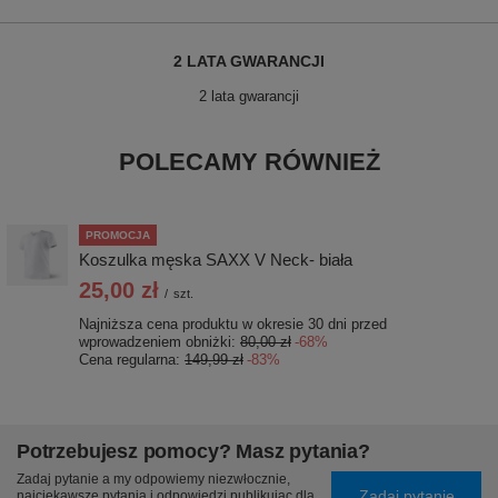
2 LATA GWARANCJI
2 lata gwarancji
POLECAMY RÓWNIEŻ
PROMOCJA
Koszulka męska SAXX V Neck- biała
25,00 zł
/
szt.
Najniższa cena produktu w okresie 30 dni przed
wprowadzeniem obniżki:
80,00 zł
-68%
Cena regularna:
149,99 zł
-83%
Potrzebujesz pomocy? Masz pytania?
Zadaj pytanie a my odpowiemy niezwłocznie,
Zadaj pytanie
najciekawsze pytania i odpowiedzi publikując dla