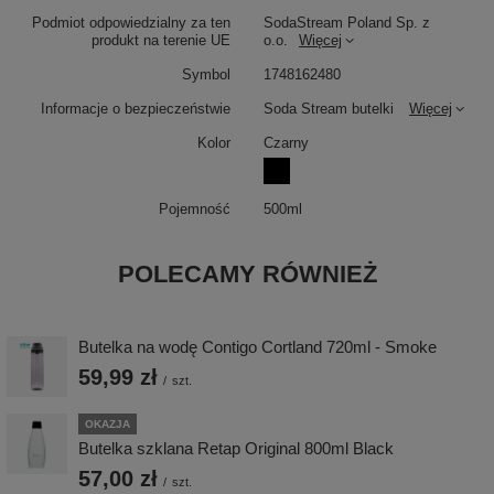
Podmiot odpowiedzialny za ten
SodaStream Poland Sp. z
produkt na terenie UE
o.o.
Więcej
Symbol
1748162480
Informacje o bezpieczeństwie
Soda Stream butelki
Więcej
Kolor
Czarny
Pojemność
500ml
POLECAMY RÓWNIEŻ
Butelka na wodę Contigo Cortland 720ml - Smoke
59,99 zł
/
szt.
OKAZJA
Butelka szklana Retap Original 800ml Black
57,00 zł
/
szt.