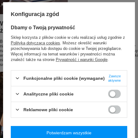
Konfiguracja zgód
Wszechstronne zastosowanie w codziennym
Dbamy o Twoją prywatność
życiu
Sklep korzysta z plików cookie w celu realizacji usług zgodnie z
Butelka SodaStream My Only Bottle jest nie tylko stylowa, ale także
Polityką dotyczącą cookies
. Możesz określić warunki
niezwykle praktyczna. Możesz ją zabrać ze sobą na siłownię, do pracy, czy
przechowywania lub dostępu do cookie w Twojej przeglądarce.
na wycieczkę. Jej szczelne zamknięcie zapewnia bezpieczeństwo, a stylowy
Więcej informacji na temat warunków i prywatności można
wygląd sprawia, że będzie świetnym dodatkiem do każdej aktywności. Dzięki
znaleźć także na stronie
Prywatność i warunki Google
.
niej zawsze będziesz mieć pod ręką ulubiony napój, ciesząc się jego
smakiem w każdym miejscu.
Zawsze
Funkcjonalne pliki cookie (wymagane)
aktywne
Analityczne pliki cookie
Reklamowe pliki cookie
Potwierdzam wszystkie