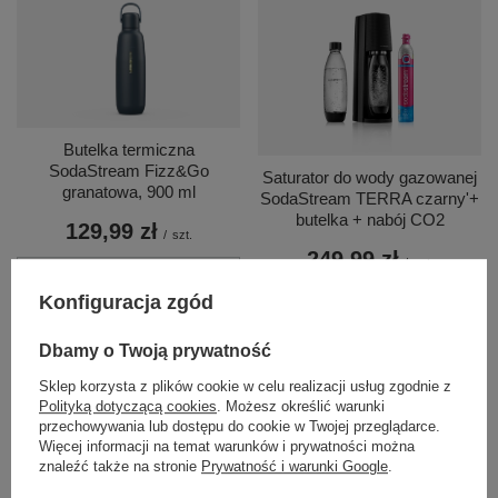
Butelka termiczna
SodaStream Fizz&Go
Saturator do wody gazowanej
granatowa, 900 ml
SodaStream TERRA czarny'+
butelka + nabój CO2
129,99 zł
/
szt.
249,99 zł
/
szt.
+ Dodaj do porównania
+ Dodaj do porównania
Konfiguracja zgód
Dbamy o Twoją prywatność
Sklep korzysta z plików cookie w celu realizacji usług zgodnie z
Polityką dotyczącą cookies
. Możesz określić warunki
przechowywania lub dostępu do cookie w Twojej przeglądarce.
Więcej informacji na temat warunków i prywatności można
znaleźć także na stronie
Prywatność i warunki Google
.