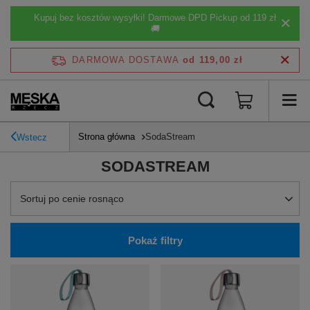
Kupuj bez kosztów wysyłki! Darmowe DPD Pickup od 119 zł
🚚
DARMOWA DOSTAWA
od 119,00 zł
Strona główna
SodaStream
Wstecz
SODASTREAM
Zmień sortowanie
Sortuj po cenie rosnąco
Pokaż filtry