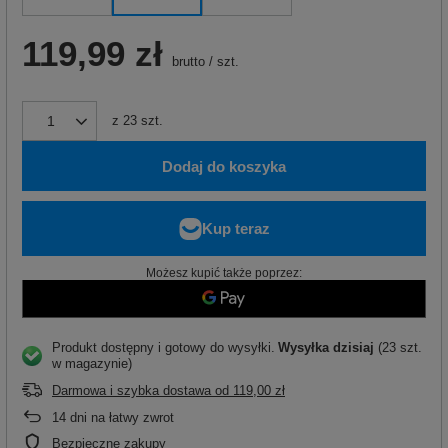
119,99 zł
brutto
/
szt.
z
23
szt.
Dodaj do koszyka
Możesz kupić także poprzez:
Produkt dostępny i gotowy do wysyłki
Wysyłka
dzisiaj
(23 szt.
w magazynie)
Darmowa i szybka dostawa
od
119,00 zł
14
dni na łatwy zwrot
Bezpieczne zakupy