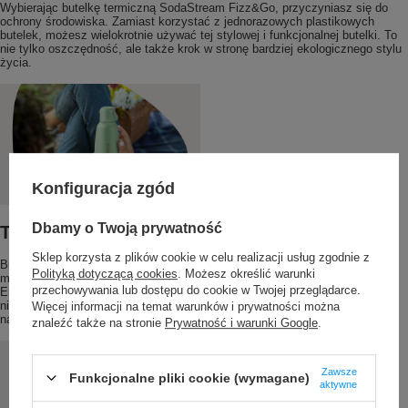
Wybierając butelkę termiczną SodaStream Fizz&Go, przyczyniasz się do
ochrony środowiska. Zamiast korzystać z jednorazowych plastikowych
butelek, możesz wielokrotnie używać tej stylowej i funkcjonalnej butelki. To
nie tylko oszczędność, ale także krok w stronę bardziej ekologicznego stylu
życia.
Konfiguracja zgód
Dbamy o Twoją prywatność
Trwałość i Wygoda Użytkowania
Sklep korzysta z plików cookie w celu realizacji usług zgodnie z
Butelka SodaStream Fizz&Go została wykonana z wysokiej jakości
Polityką dotyczącą cookies
. Możesz określić warunki
materiałów, które gwarantują jej trwałość i odporność na uszkodzenia.
przechowywania lub dostępu do cookie w Twojej przeglądarce.
Ergonomiczny kształt i lekkość sprawiają, że jest wygodna w użytkowaniu,
niezależnie od tego, gdzie się znajdujesz. Idealnie sprawdza się w podróży,
Więcej informacji na temat warunków i prywatności można
na spacerze czy podczas intensywnego dnia w pracy.
znaleźć także na stronie
Prywatność i warunki Google
.
Zawsze
Funkcjonalne pliki cookie (wymagane)
aktywne