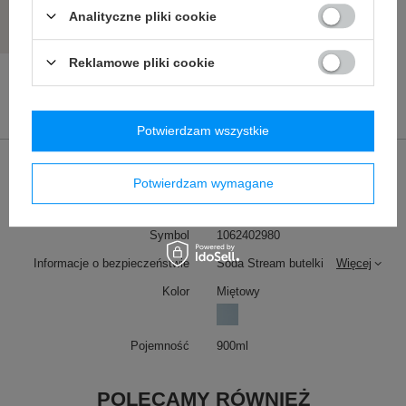
Analityczne pliki cookie
Reklamowe pliki cookie
Potwierdzam wszystkie
Marka
SodaStream
Potwierdzam wymagane
Podmiot odpowiedzialny za ten
SodaStream Poland Sp. z
produkt na terenie UE
o.o.
Więcej
Symbol
1062402980
Informacje o bezpieczeństwie
Soda Stream butelki
Więcej
Kolor
Miętowy
Pojemność
900ml
POLECAMY RÓWNIEŻ