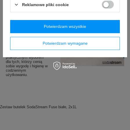
Czyszczenie i
Reklamowe pliki cookie
Konserwacja
Butelki SodaStream
Fuse są łatwe w
Potwierdzam wszystkie
utrzymaniu czystości
dzięki przemyślanej
konstrukcji. Można je
łatwo myć ręcznie, co
Potwierdzam wymagane
pozwala na długotrwałe
zachowanie ich w
doskonałym stanie. Są
praktycznym wyborem
dla tych, którzy cenią
sobie wygodę i higienę w
codziennym
użytkowaniu.
Zestaw butelek SodaStream Fuse białe, 2x1L