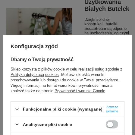
Użytkowania
Białych Butelek
Dzięki solidnej
konstrukcji, butelki
SodaStream są odporne
na uszkodzenia, co czyni
je idealnym wyborem do
przechowywania napojów
Konfiguracja zgód
gazowanych. Ich lekka
konstrukcja ułatwia
przenoszenie, a wysokiej
Dbamy o Twoją prywatność
jakości materiały
zapewniają
Sklep korzysta z plików cookie w celu realizacji usług zgodnie z
bezpieczeństwo
użytkowania, niezależnie
Polityką dotyczącą cookies
. Możesz określić warunki
od okazji.
przechowywania lub dostępu do cookie w Twojej przeglądarce.
Więcej informacji na temat warunków i prywatności można
znaleźć także na stronie
Prywatność i warunki Google
.
Zawsze
Funkcjonalne pliki cookie (wymagane)
aktywne
Analityczne pliki cookie
Łatwe