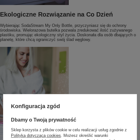
Ekologiczne Rozwiązanie na Co Dzień
Wybierając SodaStream My Only Bottle, przyczyniasz się do ochrony
środowiska. Wielorazowa butelka pozwala zredukować ilość zużywanego
plastiku, promując ekologiczny styl życia. Doskonała dla osób dbających o
planetę, które chcą ograniczyć swój ślad węglowy.
Konfiguracja zgód
Dbamy o Twoją prywatność
Sklep korzysta z plików cookie w celu realizacji usług zgodnie z
Polityką dotyczącą cookies
. Możesz określić warunki