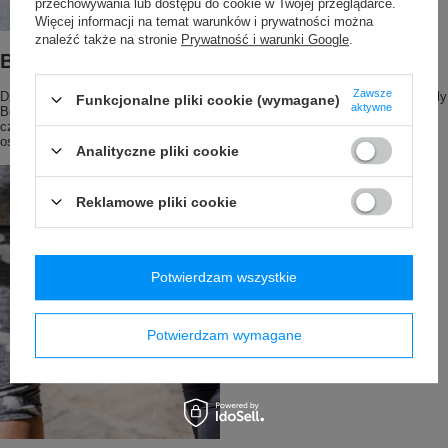
przechowywania lub dostępu do cookie w Twojej przeglądarce.
Więcej informacji na temat warunków i prywatności można
znaleźć także na stronie
Prywatność i warunki Google
.
Bezpieczeństwo i Higiena
Zawsze
Dzięki zastosowaniu bezpiecznych materiałów, butelka SodaStream My Only
Funkcjonalne pliki cookie (wymagane)
aktywne
Bottle jest wolna od szkodliwych substancji, takich jak BPA. Łatwa do
czyszczenia, zapewnia higieniczne użytkowanie każdego dnia. Idealna dla
osób ceniących zdrowie i bezpieczeństwo.
Analityczne pliki cookie
Reklamowe pliki cookie
Potwierdzam wszystkie
Potwierdzam wymagane