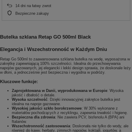
14
dni na łatwy zwrot
Bezpieczne zakupy
Butelka szklana Retap GO 500ml Black
Elegancja i Wszechstronność w Każdym Dniu
Retap Go 500ml to zaawansowana szklana butelka na wodę, wyposażona w
zakrętkę zapewniającą 100% szczelności. Idealna do przechowywania
napojów gazowanych, jej elegancki i lekki design sprawia, że doskonale leży
w dłoni, a jednocześnie jest bezpieczna i wygodna w podróży.
Kluczowe funkcje:
Zaprojektowana w Danii, wyprodukowana w Europie
: Wysoka
jakość i dbałość o detale.
Wysoka szczelność
: Dzięki innowacyjnej zakrętce butelka jest
idealna na napoje gazowane.
Wysokiej jakości szkło borokrzemowe
: W 30% wykonane z
materiałów pochodzących z recyklingu, zapewnia trwałość i higienę.
Bezpieczna dla zdrowia
: Nie zawiera PCV, bisfenolu A (BPA) ani
ftalanów.
Wszechstronność zastosowania
: Doskonała nie tylko do wody, ale
również do kawy, herbaty, zimnych napojów, koktajli, jogurtów, a