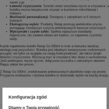
nawet zup.
Łatwość czyszczenia
: Szeroki otwór umożliwia mycie w zmywarce, a
butelkę można bezpiecznie używać w kuchence mikrofalowej i
lodówce.
Możliwość personalizacji
: Dostępna z zakrętkami w 6 różnych
kolorach.
Ekologiczny wybór
: Produkty Retap promują wielokrotne użycie,
pomagając zmniejszyć zużycie jednorazowych tworzyw sztucznych.
Wytrzymałe i czyste szkło
: Spełnia najwyższe standardy
higieniczne, nie zawiera ołowiu ani kadmu, co zapewnia czystość
wody.
Każde napełnienie butelki Retap Go 500ml to krok w kierunku bardziej
ekologicznej przyszłości. Butelka jest idealnym towarzyszem codziennych
przygód, nie tylko ze względu na swoją funkcjonalność, ale także dzięki
łatwości czyszczenia. Można ją myć w zmywarce bez obaw o uszkodzenia.
Jeśli preferujesz mycie ręczne, dołączona szczotka z naturalnym włosiem
Ragsy ułatwi ten proces.
Z Retap Go 500ml, zredukowanie jednorazowych plastików staje się proste.
Przyjazna środowisku i stylowa butelka to doskonały wybór na każdą okazję.
Konfiguracja zgód
Dbamy o Twoją prywatność