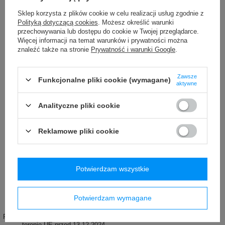
Marka
Retap
Sklep korzysta z plików cookie w celu realizacji usług zgodnie z
Podmiot odpowiedzialny za ten
Red Bird GmbH
Więcej
Polityką dotyczącą cookies
. Możesz określić warunki
produkt na terenie UE
przechowywania lub dostępu do cookie w Twojej przeglądarce.
Więcej informacji na temat warunków i prywatności można
Symbol
BRPSL05-LB
znaleźć także na stronie
Prywatność i warunki Google
.
Informacje o bezpieczeństwie
Retap
Więcej
Atrybut produktu: Kolor
Black
Zawsze
Funkcjonalne pliki cookie (wymagane)
aktywne
Materiał
Szkło borokrzemowe
Analityczne pliki cookie
Stan
Nowy
Wysokość
18,7 cm
Reklamowe pliki cookie
Średnica
8 cm
Waga (g)
205 g
Potwierdzam wszystkie
Bez BPA, BPS, ftalanów
TAK
Więcej
Wzór
NIE
Potwierdzam wymagane
Pojemność
500 ml
Produkt wprowadzony do obrotu na
TAK
terenie UE przed 13.12.2024