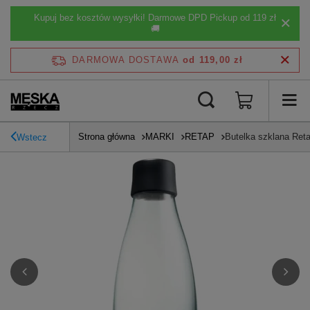
Kupuj bez kosztów wysyłki! Darmowe DPD Pickup od 119 zł
🚚
DARMOWA DOSTAWA
od 119,00 zł
Strona główna
MARKI
RETAP
Butelka szklana Ret
Wstecz