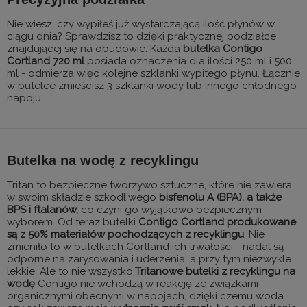
Nie wiesz, czy wypiłeś już wystarczającą ilość płynów w
ciągu dnia? Sprawdzisz to dzięki praktycznej podziałce
znajdującej się na obudowie. Każda
butelka Contigo
Cortland 720 ml
posiada oznaczenia dla ilości 250 ml i 500
ml - odmierza więc kolejne szklanki wypitego płynu. Łącznie
w butelce zmieścisz 3 szklanki wody lub innego chłodnego
napoju.
Butelka na wodę z recyklingu
Tritan to bezpieczne tworzywo sztuczne, które nie zawiera
w swoim składzie szkodliwego
bisfenolu A (BPA), a także
BPS i ftalanów,
co czyni go wyjątkowo bezpiecznym
wyborem. Od teraz butelki
Contigo Cortland produkowane
są z 50% materiałów pochodzących z recyklingu
. Nie
zmieniło to w butelkach Cortland ich trwałości - nadal są
odporne na zarysowania i uderzenia, a przy tym niezwykle
lekkie. Ale to nie wszystko.
Tritanowe butelki z recyklingu na
wodę
Contigo nie wchodzą w reakcję ze związkami
organicznymi obecnymi w napojach, dzięki czemu woda