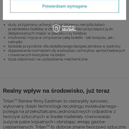
Jest jeszcze przynajmniej kilka ważnych plusów, którymi
Potwierdzam wymagane
wyróżniają się omawiane tu produktu. Zaliczają się do nich
między innymi:
duży, przypinany uchwyt, dzięki któremu nie tylko łatwo
przeniesiesz butelkę w dłoni, ale też szybko przyczepisz ją do
dedykowanych miejsc w plecaku czy torebce;
możliwość mycia w zmywarce całej butelki - tak korpusu, jak i
nakrętki;
blokada przycisków dla dodatkowego bezpieczeństwa w podróży;
dopasowanie rozmiarem do większości uchwytów samochodowych
i rowerowych koszyków na bidon;
duża odporność na uszkodzenia mechaniczne.
Realny wpływ na środowisko, już teraz
Tritan™ Renew firmy Eastman to niezwykły surowiec,
wykonany dzięki technologii recyklingu molekularnego-
polega na przekształcaniu jednorazowych odpadów z
tworzyw sztucznych w trwałe materiały, równoważąc
zużycie paliw kopalnych i obniżając emisję gazów
cieplarnianych. Tritan™ to dobrze znane tworzywo sztuczne