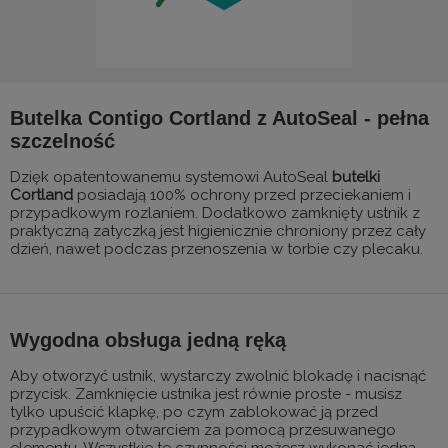
Butelka Contigo Cortland z AutoSeal - pełna
szczelność
Dzięk opatentowanemu systemowi AutoSeal
butelki
Cortland
posiadają 100% ochrony przed przeciekaniem i
przypadkowym rozlaniem. Dodatkowo zamknięty ustnik z
praktyczną zatyczką jest higienicznie chroniony przez cały
dzień, nawet podczas przenoszenia w torbie czy plecaku.
Wygodna obsługa jedną ręką
Aby otworzyć ustnik, wystarczy zwolnić blokadę i nacisnąć
przycisk. Zamknięcie ustnika jest równie proste - musisz
tylko upuścić klapkę, po czym zablokować ją przed
przypadkowym otwarciem za pomocą przesuwanego
elementu. Wszystkie te czynności możesz wykonać jedną