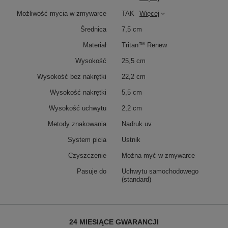
Możliwość mycia w zmywarce
TAK
Więcej
Średnica
7,5 cm
Materiał
Tritan™ Renew
Wysokość
25,5 cm
Wysokość bez nakrętki
22,2 cm
Wysokość nakrętki
5,5 cm
Wysokość uchwytu
2,2 cm
Metody znakowania
Nadruk uv
System picia
Ustnik
Czyszczenie
Można myć w zmywarce
Pasuje do
Uchwytu samochodowego
(standard)
24 MIESIĄCE GWARANCJI