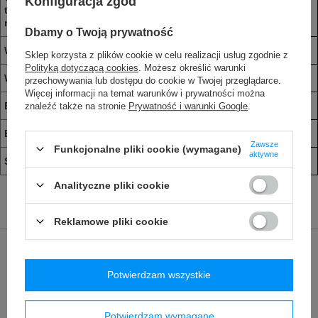
Konfiguracja zgód
tłuszczowe
nasycone
Dbamy o Twoją prywatność
Węglowodany
32,70 g
34,99 g
25,83 g
Sklep korzysta z plików cookie w celu realizacji usług zgodnie z
Polityką dotyczącą cookies
. Możesz określić warunki
W tym cukry
2,70 g
2,89 g
2,13 g
przechowywania lub dostępu do cookie w Twojej przeglądarce.
Więcej informacji na temat warunków i prywatności można
Błonnik
6,59 g
7,05 g
5,21 g
znaleźć także na stronie
Prywatność i warunki Google
.
Białko
38,90 g
41,62 g
30,73 g
Zawsze
Funkcjonalne pliki cookie (wymagane)
aktywne
Sól
3,80 g
4,07 g
3,00 g
Analityczne pliki cookie
Reklamowe pliki cookie
Marka
LYOFOOD
Podmiot odpowiedzialny za ten
Red Bird Sp. z o.o.
Więcej
Potwierdzam wszystkie
produkt na terenie UE
Symbol
5902768107524
Potwierdzam wymagane