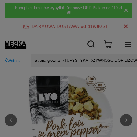
Kupuj bez kosztów wysyłki! Darmowe DPD Pickup od 119 zł
🚚
DARMOWA DOSTAWA
od 119,00 zł
Strona główna
TURYSTYKA
ŻYWNOŚĆ LIOFILIZO
Wstecz