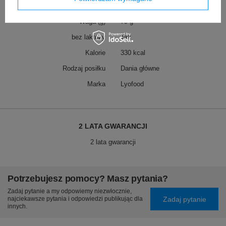
Gwarancja
2 lata gwarancji
Waga (g)
79 g
bez laktozy
Tak
Kalorie
330 kcal
Rodzaj posiłku
Dania główne
Marka
Lyofood
2 LATA GWARANCJI
2 lata gwarancji
Potrzebujesz pomocy? Masz pytania?
Zadaj pytanie a my odpowiemy niezwłocznie,
Zadaj pytanie
najciekawsze pytania i odpowiedzi publikując dla
innych.