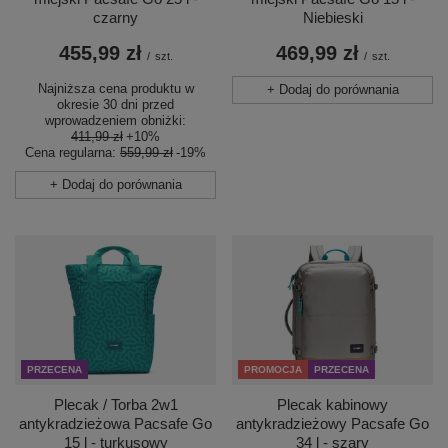
czarny
Niebieski
455,99 zł
469,99 zł
/
szt.
/
szt.
Najniższa cena produktu w
+ Dodaj do porównania
okresie 30 dni przed
wprowadzeniem obniżki:
411,99 zł
+10%
Cena regularna:
559,99 zł
-19%
+ Dodaj do porównania
PRZECENA
PROMOCJA
PRZECENA
Plecak / Torba 2w1
Plecak kabinowy
antykradzieżowa Pacsafe Go
antykradzieżowy Pacsafe Go
15 l - turkusowy
34 l - szary