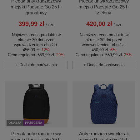
Plecak antykradzieżowy
Plecak antykradzieżowy
miejski Pacsafe Go 25 l -
miejski Pacsafe Go 25 l -
granatowy
zielony
399,99 zł
420,00 zł
/
szt.
/
szt.
Najniższa cena produktu w
Najniższa cena produktu w
okresie 30 dni przed
okresie 30 dni przed
wprowadzeniem obniżki:
wprowadzeniem obniżki:
456,99 zł
-12%
450,99 zł
-6%
Cena regularna:
559,99 zł
-29%
Cena regularna:
559,99 zł
-25%
+ Dodaj do porównania
+ Dodaj do porównania
OKAZJA
PRZECENA
Plecak antykradzieżowy
Antykradzieżowy plecak
miejski Pacsafe Go 25 l -
miejski Pacsafe Go 15 l -