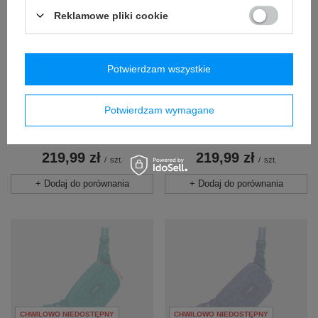
Reklamowe pliki cookie
Potwierdzam wszystkie
CHWILOWO NIEDOSTĘPNY
CHWILOWO NIEDOSTĘPNY
Biodrówka nerka
Biodrówka nerka
Potwierdzam wymagane
antykradzieżowa Pacsafe Go
antykradzieżowa Pacsafe Go
- szara
- lawendowa
219,99 zł
219,99 zł
/
szt.
/
szt.
+ Dodaj do porównania
+ Dodaj do porównania
CHWILOWO NIEDOSTĘPNY
CHWILOWO NIEDOSTĘPNY