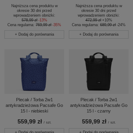
Najniższa cena produktu w
Najniższa cena produktu w
okresie 30 dni przed
okresie 30 dni przed
wprowadzeniem obniżki:
wprowadzeniem obniżki:
472,99 zł
+10%
578,99 zł
-13%
Cena regularna:
689,99 zł
-24%
Cena regularna:
769,99 zł
-35%
+ Dodaj do porównania
+ Dodaj do porównania
Plecak / Torba 2w1
Plecak / Torba 2w1
antykradzieżowa Pacsafe Go
antykradzieżowa Pacsafe Go
15 l - niebieski
15 l - czarny
559,99 zł
559,99 zł
/
szt.
/
szt.
+ Dodaj do porównania
+ Dodaj do porównania