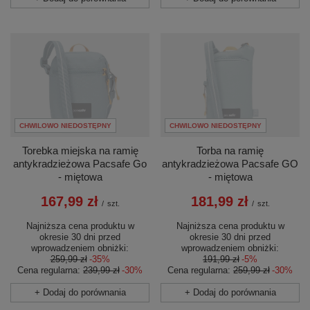
CHWILOWO NIEDOSTĘPNY
CHWILOWO NIEDOSTĘPNY
Torebka miejska na ramię
Torba na ramię
antykradzieżowa Pacsafe Go
antykradzieżowa Pacsafe GO
- miętowa
- miętowa
167,99 zł
181,99 zł
/
szt.
/
szt.
Najniższa cena produktu w
Najniższa cena produktu w
okresie 30 dni przed
okresie 30 dni przed
wprowadzeniem obniżki:
wprowadzeniem obniżki:
259,99 zł
-35%
191,99 zł
-5%
Cena regularna:
239,99 zł
-30%
Cena regularna:
259,99 zł
-30%
+ Dodaj do porównania
+ Dodaj do porównania