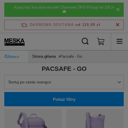
Kupuj bez kosztów wysyłki! Darmowe DPD Pickup od 119 zł
🚚
DARMOWA DOSTAWA
od 119,00 zł
Strona główna
Pacsafe - Go
Wstecz
PACSAFE - GO
Zmień sortowanie
Sortuj po cenie rosnąco
Pokaż filtry