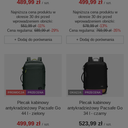
489,99 zł
499,99 zł
/
szt.
/
szt.
Najniższa cena produktu w
Najniższa cena produktu w
okresie 30 dni przed
okresie 30 dni przed
wprowadzeniem obniżki:
wprowadzeniem obniżki:
551,99 zł
-11%
578,99 zł
-13%
Cena regularna:
689,99 zł
-29%
Cena regularna:
769,99 zł
-35%
+ Dodaj do porównania
+ Dodaj do porównania
OKAZJA
PRZECENA
PROMOCJA
PRZECENA
Plecak kabinowy
Plecak kabinowy
antykradzieżowy Pacsafe Go
antykradzieżowy Pacsafe Go
34 l - czarny
44 l - zielony
523,99 zł
499,99 zł
/
szt.
/
szt.