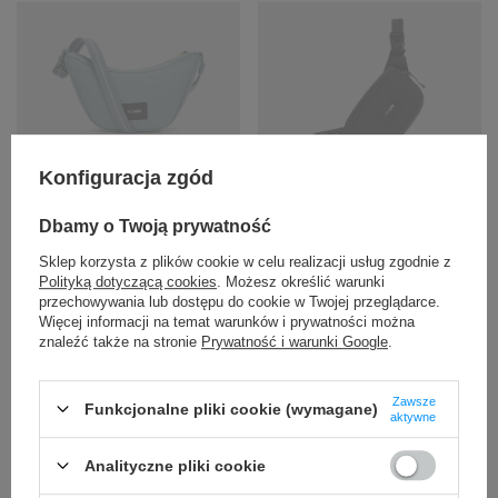
CHWILOWO NIEDOSTĘPNY
CHWILOWO NIEDOSTĘPNY
Konfiguracja zgód
Torebka antykradzieżowa
Biodrówka nerka
miejska Pacsafe Go Lunar -
antykradzieżowa Pacsafe Go
Dbamy o Twoją prywatność
miętowy
- czarna
Sklep korzysta z plików cookie w celu realizacji usług zgodnie z
212,99 zł
219,99 zł
/
szt.
/
szt.
Polityką dotyczącą cookies
. Możesz określić warunki
przechowywania lub dostępu do cookie w Twojej przeglądarce.
Najniższa cena produktu w
+ Dodaj do porównania
Więcej informacji na temat warunków i prywatności można
okresie 30 dni przed
znaleźć także na stronie
Prywatność i warunki Google
.
wprowadzeniem obniżki:
223,99 zł
-4%
Cena regularna:
259,99 zł
-18%
Zawsze
Funkcjonalne pliki cookie (wymagane)
aktywne
+ Dodaj do porównania
Analityczne pliki cookie