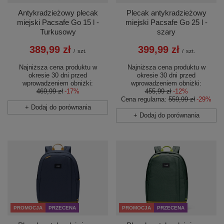
Antykradzieżowy plecak
Plecak antykradzieżowy
miejski Pacsafe Go 15 l -
miejski Pacsafe Go 25 l -
Turkusowy
szary
389,99 zł
399,99 zł
/
szt.
/
szt.
Najniższa cena produktu w
Najniższa cena produktu w
okresie 30 dni przed
okresie 30 dni przed
wprowadzeniem obniżki:
wprowadzeniem obniżki:
469,99 zł
-17%
455,99 zł
-12%
Cena regularna:
559,99 zł
-29%
+ Dodaj do porównania
+ Dodaj do porównania
PROMOCJA
PRZECENA
PROMOCJA
PRZECENA