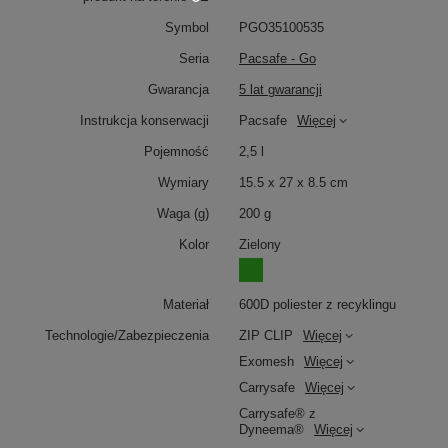
Symbol
PGO35100535
Seria
Pacsafe - Go
Gwarancja
5 lat gwarancji
Instrukcja konserwacji
Pacsafe
Więcej
Pojemność
2,5 l
Wymiary
15.5 x 27 x 8.5 cm
Waga (g)
200 g
Kolor
Zielony
Materiał
600D poliester z recyklingu
Technologie/Zabezpieczenia
ZIP CLIP
Więcej
Exomesh
Więcej
Carrysafe
Więcej
Carrysafe® z
Dyneema®
Więcej