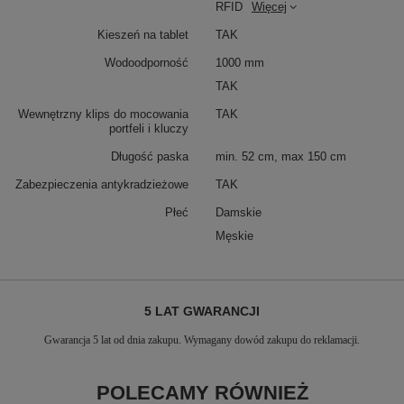
RFID
Więcej
Kieszeń na tablet
TAK
Wodoodporność
1000 mm
TAK
Wewnętrzny klips do mocowania
TAK
portfeli i kluczy
Długość paska
min. 52 cm, max 150 cm
Zabezpieczenia antykradzieżowe
TAK
Płeć
Damskie
Męskie
5 LAT GWARANCJI
Gwarancja 5 lat od dnia zakupu. Wymagany dowód zakupu do reklamacji.
POLECAMY RÓWNIEŻ