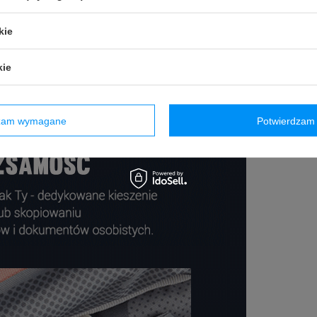
kie
kie
dzam wymagane
Potwierdzam 