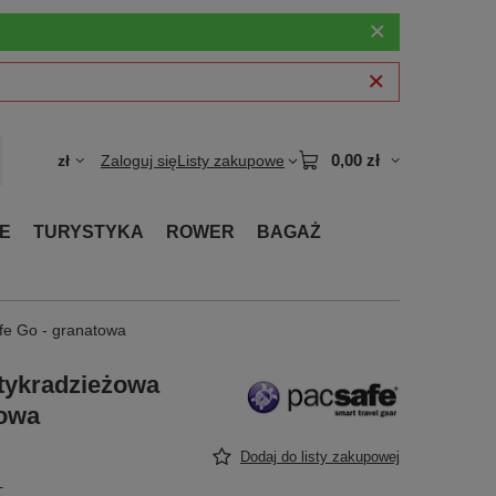
0,00 zł
zł
Zaloguj się
Listy zakupowe
E
TURYSTYKA
ROWER
BAGAŻ
fe Go - granatowa
tykradzieżowa
towa
Dodaj do listy zakupowej
T