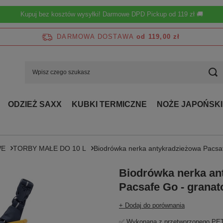
Kupuj bez kosztów wysyłki! Darmowe DPD Pickup od 119 zł 🚚
DARMOWA DOSTAWA
od 119,00 zł
ODZIEŻ SAXX
KUBKI TERMICZNE
NOŻE JAPOŃSKI
WE
TORBY MAŁE DO 10 L
Biodrówka nerka antykradzieżowa Pacsa
Biodrówka nerka an
Pacsafe Go - grana
+ Dodaj do porównania
✅ Wykonana z przetworzonego PE