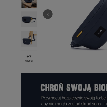
+
7
więcej