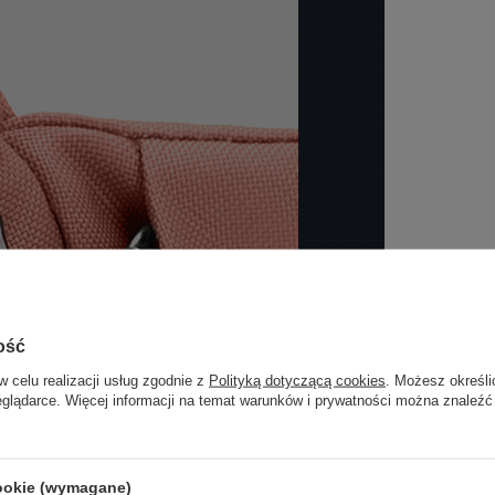
ość
w celu realizacji usług zgodnie z
Polityką dotyczącą cookies
. Możesz określi
eglądarce. Więcej informacji na temat warunków i prywatności można znaleźć
cookie (wymagane)