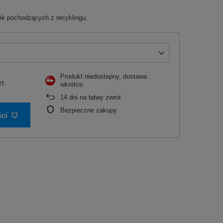
k pochodzących z recyklingu.
Produkt niedostepny, dostawa
zt.
wkrótce
14
dni na łatwy zwrot
Bezpieczne zakupy
ci