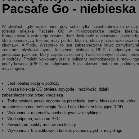
Pacsafe Go - niebieska
W chwilach, gdy wolisz mieć przy sobie tylko najpotrzebniejsze rzeczy,
torebka miejska Pacsafe GO w mikrorozmiarze będzie idealna.
Kompaktowa konstrukcja zawiera dwie doskonale dopasowane przegrody,
które pomieszczą telefon, mały portfel, klucze, okulary przeciwsłoneczne i
słuchawki AirPods. Wszystko to jest zabezpieczone łatwo zamykanymi
zamkami błyskawicznymi, kieszenią blokującą RFID i odpornym na
przecięcia paskiem, który zapewnia ochronę Twoich cennych przedmiotów
w podróży. Produkt wykonany jest z poliestru pochodzącego z recyklingu
poużytkowego (rPET), co odpowiada 5 plastikowym butelkom poddanym
recyklingowi.
Jest idealną opcją w podróży
Nasza kolekcja GO otwiera przygodę i możliwości dzięki
zabezpieczeniom przed kradzieżą
Torba posiada pasek odporny na przecięcie, zamki błyskawiczne, które
są zabezpieczone technologią Dock Lock i kieszeń blokującą RFID
Wykonane z materiałów pochodzących z recyklingu
Wodoodporna, wolna od PFC
Zewnętrzne punkty mocowania kluczy
Wykonana z 5 plastikowych butelek pochodzących z recyklingu.