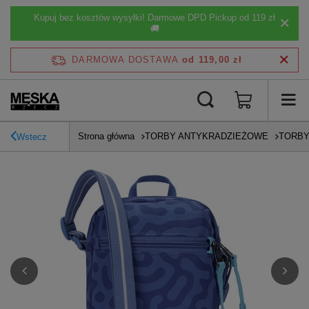
Kupuj bez kosztów wysyłki! Darmowe DPD Pickup od 119 zł
🚚
DARMOWA DOSTAWA
od 119,00 zł
Strona główna
TORBY ANTYKRADZIEŻOWE
TORBY
Wstecz