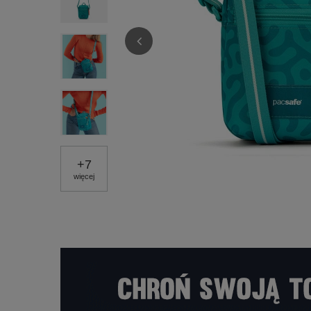
+
7
więcej