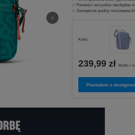
✅ Pomieści wszystkie niezbędne rzec
✅ Zewnętrzne punkty mocowania kl
Kolor
239,99 zł
brutto
/
s
Powiadom o dostępnoś