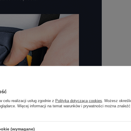
ość
w celu realizacji usług zgodnie z
Polityką dotyczącą cookies
. Możesz określi
eglądarce. Więcej informacji na temat warunków i prywatności można znaleźć
cookie (wymagane)