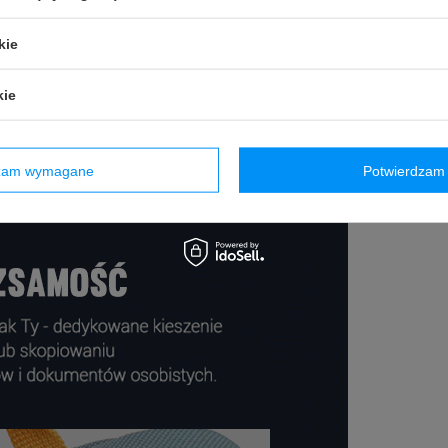
kie
kie
dzam wymagane
Potwierdzam 