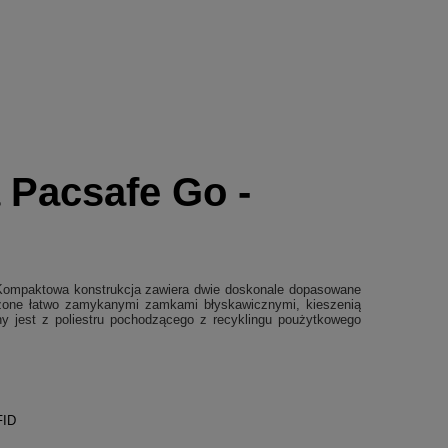
 Pacsafe Go -
. Kompaktowa konstrukcja zawiera dwie doskonale dopasowane
ieczone łatwo zamykanymi zamkami błyskawicznymi, kieszenią
y jest z poliestru pochodzącego z recyklingu poużytkowego
FID