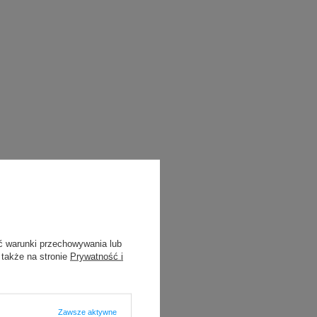
ć warunki przechowywania lub
 także na stronie
Prywatność i
Zawsze aktywne