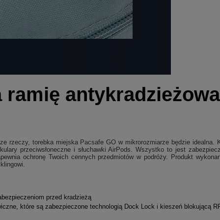
 ramię antykradzieżowa
ejsze rzeczy, torebka miejska Pacsafe GO w mikrorozmiarze będzie idealna
, okulary przeciwsłoneczne i słuchawki AirPods. Wszystko to jest zabezp
apewnia ochronę Twoich cennych przedmiotów w podróży. Produkt wykonan
klingowi.
zabezpieczeniom przed kradzieżą
iczne, które są zabezpieczone technologią Dock Lock i kieszeń blokującą R