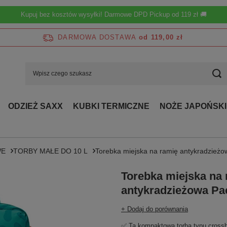
Kupuj bez kosztów wysyłki! Darmowe DPD Pickup od 119 zł 🚚
DARMOWA DOSTAWA
od 119,00 zł
ODZIEŻ SAXX
KUBKI TERMICZNE
NOŻE JAPOŃSKI
WE
TORBY MAŁE DO 10 L
Torebka miejska na ramię antykradzieżo
Torebka miejska na 
antykradzieżowa Pa
+ Dodaj do porównania
✅ Ta kompaktowa torba typu crossb