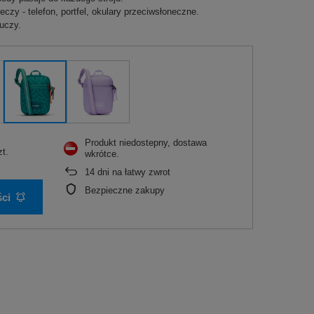
zy - telefon, portfel, okulary przeciwsłoneczne.
uczy.
Produkt niedostepny, dostawa
zt.
wkrótce
14
dni na łatwy zwrot
Bezpieczne zakupy
ci