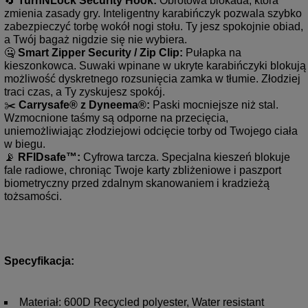
🔄 
TurnNLock Security Hook:
 Obrotowa blokada, która 
zmienia zasady gry. Inteligentny karabińczyk pozwala szybko 
zabezpieczyć torbę wokół nogi stołu. Ty jesz spokojnie obiad, 
a Twój bagaż nigdzie się nie wybiera.
🤐 
Smart Zipper Security / Zip Clip:
 Pułapka na 
kieszonkowca. Suwaki wpinane w ukryte karabińczyki blokują 
możliwość dyskretnego rozsunięcia zamka w tłumie. Złodziej 
traci czas, a Ty zyskujesz spokój.
✂️ 
Carrysafe® z Dyneema®:
 Paski mocniejsze niż stal. 
Wzmocnione taśmy są odporne na przecięcia, 
uniemożliwiając złodziejowi odcięcie torby od Twojego ciała 
w biegu.
📡 
RFIDsafe™:
 Cyfrowa tarcza. Specjalna kieszeń blokuje 
fale radiowe, chroniąc Twoje karty zbliżeniowe i paszport 
biometryczny przed zdalnym skanowaniem i kradzieżą 
tożsamości.
Specyfikacja:
Materiał: 600D Recycled polyester, Water resistant