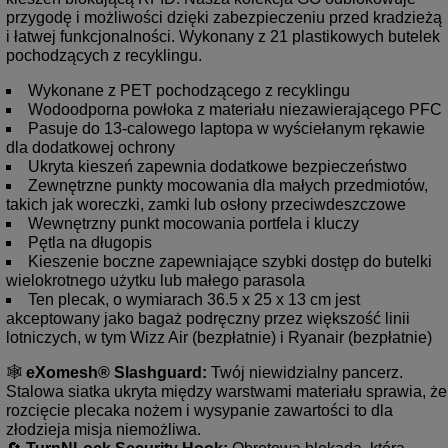
przygodę i możliwości dzięki zabezpieczeniu przed kradzieżą
i łatwej funkcjonalności. Wykonany z 21 plastikowych butelek
pochodzących z recyklingu.
Wykonane z PET pochodzącego z recyklingu
Wodoodporna powłoka z materiału niezawierającego PFC
Pasuje do 13-calowego laptopa w wyściełanym rękawie
dla dodatkowej ochrony
Ukryta kieszeń zapewnia dodatkowe bezpieczeństwo
Zewnętrzne punkty mocowania dla małych przedmiotów,
takich jak woreczki, zamki lub osłony przeciwdeszczowe
Wewnętrzny punkt mocowania portfela i kluczy
Pętla na długopis
Kieszenie boczne zapewniające szybki dostęp do butelki
wielokrotnego użytku lub małego parasola
Ten plecak, o wymiarach 36.5 x 25 x 13 cm jest
akceptowany jako bagaż podręczny przez większość linii
lotniczych, w tym Wizz Air (bezpłatnie) i Ryanair (bezpłatnie)
🕸️ 
eXomesh® Slashguard:
 Twój niewidzialny pancerz. 
Stalowa siatka ukryta między warstwami materiału sprawia, że 
rozcięcie plecaka nożem i wysypanie zawartości to dla 
złodzieja misja niemożliwa. 