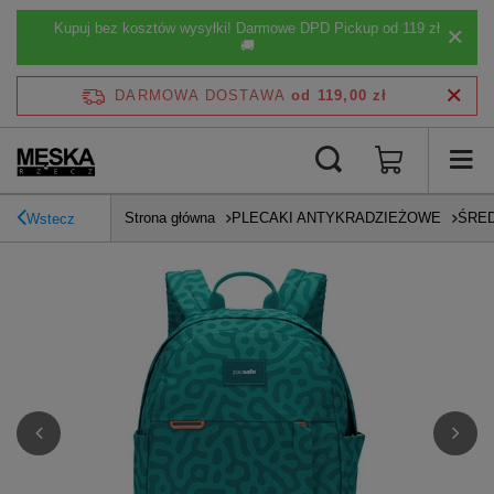
Kupuj bez kosztów wysyłki! Darmowe DPD Pickup od 119 zł
🚚
DARMOWA DOSTAWA
od 119,00 zł
Strona główna
PLECAKI ANTYKRADZIEŻOWE
ŚRED
Wstecz