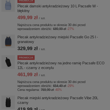
PROMOCJA
Plecak damski antykradzieżowy 10 L Pacsafe W -
błękitny
499,99 zł
/
szt.
Najniższa cena produktu w okresie 30 dni przed
wprowadzeniem obniżki:
689,99 zł
-27%
Plecak antykradzieżowy miejski Pacsafe Go 25 l -
granatowy
329,99 zł
/
szt.
PROMOCJA
Plecak antykradzieżowy na jedno ramię Pacsafe ECO
12L - czarny z econylu
461,99 zł
/
szt.
Najniższa cena produktu w okresie 30 dni przed
wprowadzeniem obniżki:
654,49 zł
-29%
Cena regularna:
769,99 zł
-40%
Plecak miejski antykradzieżowy Pacsafe Vibe 20L
czarny
419,99 zł