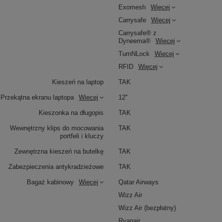
Exomesh
Więcej
Carrysafe
Więcej
Carrysafe® z
Dyneema®
Więcej
TurnNLock
Więcej
RFID
Więcej
Kieszeń na laptop
TAK
Przekątna ekranu laptopa
Więcej
12''
Kieszonka na długopis
TAK
Wewnętrzny klips do mocowania
TAK
portfeli i kluczy
Zewnętrzna kieszeń na butelkę
TAK
Zabezpieczenia antykradzieżowe
TAK
Bagaż kabinowy
Więcej
Qatar Airways
Wizz Air
Wizz Air (bezpłatny)
Ryanair