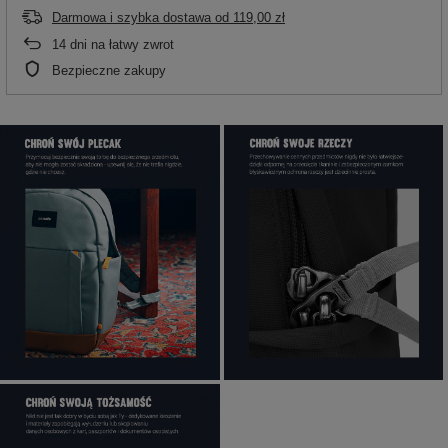
Darmowa i szybka dostawa
od
119,00 zł
14
dni na łatwy zwrot
Bezpieczne zakupy