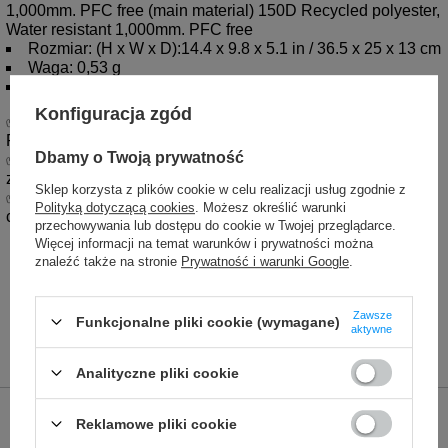
1,000mm. PFC free (main material) 150D Recycled polyester,
Water resistant 1,000mm. PFC free
Rozmiar: (H x W x D):14.4 x 9.8 x 5.1 in / 36.5 x 25 x 13 cm
Waga: 0,53 g
Pojemność: 15l
Konfiguracja zgód
✅ 
Oryginalność:
 Jesteśmy autoryzowanym partnerem 
Pacsafe. 
Dbamy o Twoją prywatność
✅ 
Gwarancja:
 5 lat gwarancji na wszystkie systemy 
zabezpieczeń. 
Sklep korzysta z plików cookie w celu realizacji usług zgodnie z
✅ 
Testy:
 Produkty testowane przez tysiące podróżników na 
Polityką dotyczącą cookies
. Możesz określić warunki
całym świecie.
przechowywania lub dostępu do cookie w Twojej przeglądarce.
Więcej informacji na temat warunków i prywatności można
znaleźć także na stronie
Prywatność i warunki Google
.
Zawsze
Funkcjonalne pliki cookie (wymagane)
aktywne
Analityczne pliki cookie
Marka
Pacsafe
Reklamowe pliki cookie
Podmiot odpowiedzialny za ten
Red Bird GmbH
Więcej