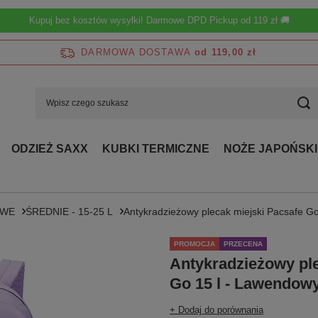
Kupuj bez kosztów wysyłki! Darmowe DPD Pickup od 119 zł 🚚
DARMOWA DOSTAWA
od 119,00 zł
ODZIEŻ SAXX
KUBKI TERMICZNE
NOŻE JAPOŃSKI
OWE
ŚREDNIE - 15-25 L
Antykradzieżowy plecak miejski Pacsafe G
PROMOCJA
PRZECENA
Antykradzieżowy ple
Go 15 l - Lawendow
+ Dodaj do porównania