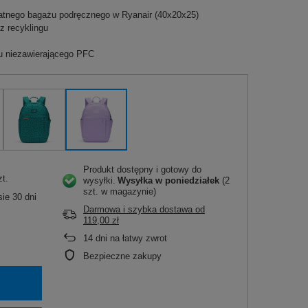
atnego bagażu podręcznego w Ryanair (40x20x25)
 recyklingu
u niezawierającego PFC
Produkt dostępny i gotowy do
zt.
wysyłki
Wysyłka
w poniedziałek
(2
szt. w magazynie)
ie 30 dni
Darmowa i szybka dostawa
od
119,00 zł
14
dni na łatwy zwrot
Bezpieczne zakupy