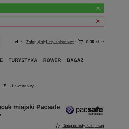
0,00 zł
zł
Zaloguj się
Listy zakupowe
E
TURYSTYKA
ROWER
BAGAŻ
o 15 l - Lawendowy
cak miejski Pacsafe
y
Dodaj do listy zakupowej