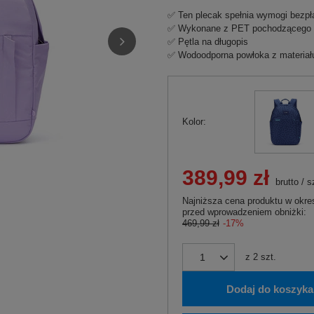
✅ Ten plecak spełnia wymogi bezpł
✅ Wykonane z PET pochodzącego z
✅ Pętla na długopis
✅ Wodoodporna powłoka z materiał
Kolor
389,99 zł
brutto
/
s
Najniższa cena produktu w okres
przed wprowadzeniem obniżki:
469,99 zł
-17%
z
2
szt.
Dodaj do koszyka