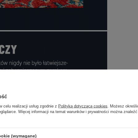
ość
w celu realizacji usług zgodnie z
Polityką dotyczącą cookies
. Możesz określi
eglądarce. Więcej informacji na temat warunków i prywatności można znaleźć
cookie (wymagane)