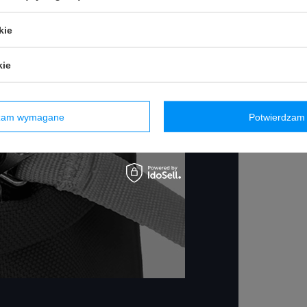
kie
kie
dzam wymagane
Potwierdzam 