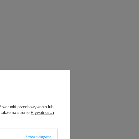
ć warunki przechowywania lub
 także na stronie
Prywatność i
Zawsze aktywne