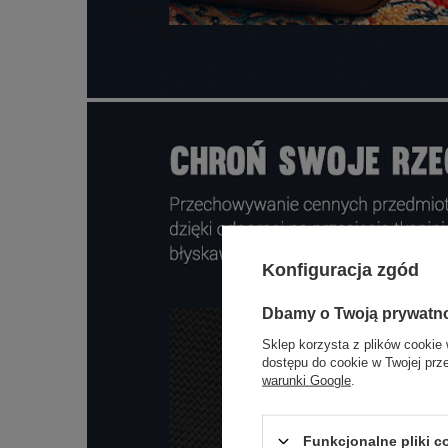
Konfiguracja zgód
Dbamy o Twoją prywatn
Sklep korzysta z plików cookie 
dostępu do cookie w Twojej prz
warunki Google
.
Funkcjonalne pliki 