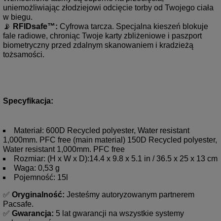
uniemożliwiając złodziejowi odcięcie torby od Twojego ciała 
w biegu.
📡 
RFIDsafe™:
 Cyfrowa tarcza. Specjalna kieszeń blokuje 
fale radiowe, chroniąc Twoje karty zbliżeniowe i paszport 
biometryczny przed zdalnym skanowaniem i kradzieżą 
tożsamości.
Specyfikacja:
Materiał: 600D Recycled polyester, Water resistant
1,000mm. PFC free (main material) 150D Recycled polyester,
Water resistant 1,000mm. PFC free
Rozmiar: (H x W x D):14.4 x 9.8 x 5.1 in / 36.5 x 25 x 13 cm
Waga: 0,53 g
Pojemność: 15l
✅ 
Oryginalność:
 Jesteśmy autoryzowanym partnerem 
Pacsafe. 
✅ 
Gwarancja:
 5 lat gwarancji na wszystkie systemy 