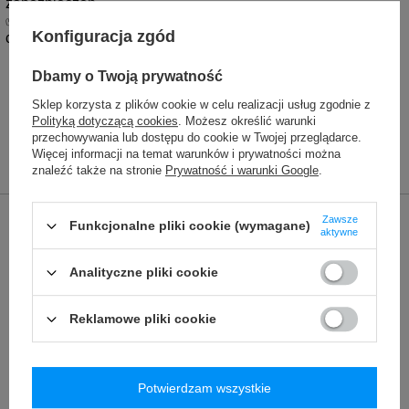
zabezpieczeń. 
✅ 
Testy:
 Produkty testowane przez tysiące podróżników na 
Konfiguracja zgód
całym świecie.
Dbamy o Twoją prywatność
Sklep korzysta z plików cookie w celu realizacji usług zgodnie z
Polityką dotyczącą cookies
. Możesz określić warunki
przechowywania lub dostępu do cookie w Twojej przeglądarce.
Więcej informacji na temat warunków i prywatności można
znaleźć także na stronie
Prywatność i warunki Google
.
Marka
Pacsafe
Zawsze
Funkcjonalne pliki cookie (wymagane)
aktywne
Podmiot odpowiedzialny za ten
Red Bird GmbH
Więcej
produkt na terenie UE
Analityczne pliki cookie
Symbol
PGO35110146
Reklamowe pliki cookie
Seria
Pacsafe - Go
Gwarancja
5 lat gwarancji
Instrukcja konserwacji
Pacsafe
Więcej
Potwierdzam wszystkie
Materiał
600D poliester z recyklingu