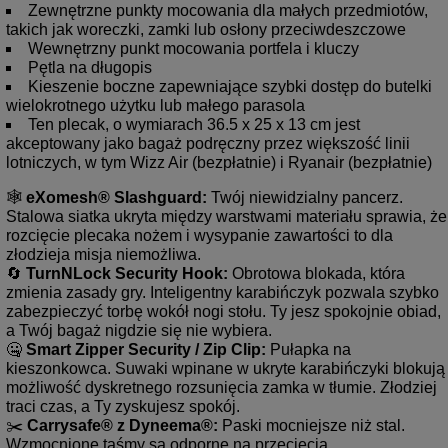
Zewnętrzne punkty mocowania dla małych przedmiotów,
takich jak woreczki, zamki lub osłony przeciwdeszczowe
Wewnętrzny punkt mocowania portfela i kluczy
Pętla na długopis
Kieszenie boczne zapewniające szybki dostęp do butelki
wielokrotnego użytku lub małego parasola
Ten plecak, o wymiarach 36.5 x 25 x 13 cm jest
akceptowany jako bagaż podręczny przez większość linii
lotniczych, w tym Wizz Air (bezpłatnie) i Ryanair (bezpłatnie)
🕸️ 
eXomesh® Slashguard:
 Twój niewidzialny pancerz. 
Stalowa siatka ukryta między warstwami materiału sprawia, że 
rozcięcie plecaka nożem i wysypanie zawartości to dla 
złodzieja misja niemożliwa. 
🔄 
TurnNLock Security Hook:
 Obrotowa blokada, która 
zmienia zasady gry. Inteligentny karabińczyk pozwala szybko 
zabezpieczyć torbę wokół nogi stołu. Ty jesz spokojnie obiad, 
a Twój bagaż nigdzie się nie wybiera.
🤐 
Smart Zipper Security / Zip Clip:
 Pułapka na 
kieszonkowca. Suwaki wpinane w ukryte karabińczyki blokują 
możliwość dyskretnego rozsunięcia zamka w tłumie. Złodziej 
traci czas, a Ty zyskujesz spokój.
✂️ 
Carrysafe® z Dyneema®:
 Paski mocniejsze niż stal. 
Wzmocnione taśmy są odporne na przecięcia, 