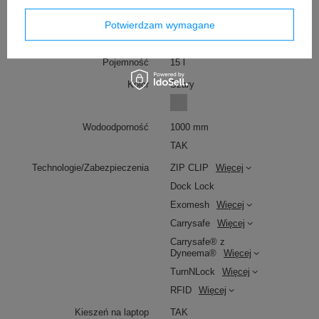
Waga (g)
530 g
Potwierdzam wymagane
Wymiary
36,5 x 25 x 13 cm
Pojemność
15 l
Kolor
Szary
Wodoodporność
1000 mm
TAK
Technologie/Zabezpieczenia
ZIP CLIP
Więcej
Dock Lock
Exomesh
Więcej
Carrysafe
Więcej
Carrysafe® z
Dyneema®
Więcej
TurnNLock
Więcej
RFID
Więcej
Kieszeń na laptop
TAK