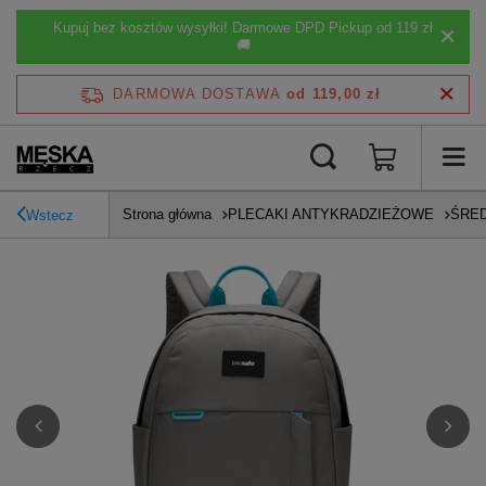
Kupuj bez kosztów wysyłki! Darmowe DPD Pickup od 119 zł
🚚
DARMOWA DOSTAWA
od 119,00 zł
Strona główna
PLECAKI ANTYKRADZIEŻOWE
ŚRED
Wstecz