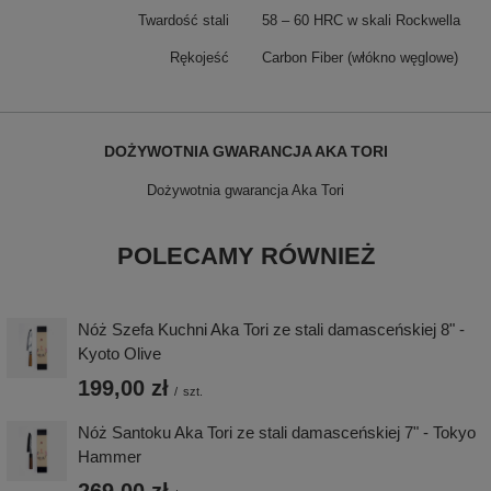
Twardość stali
58 – 60 HRC w skali Rockwella
Rękojeść
Carbon Fiber (włókno węglowe)
DOŻYWOTNIA GWARANCJA AKA TORI
Dożywotnia gwarancja Aka Tori
POLECAMY RÓWNIEŻ
Nóż Szefa Kuchni Aka Tori ze stali damasceńskiej 8" -
Kyoto Olive
199,00 zł
/
szt.
Nóż Santoku Aka Tori ze stali damasceńskiej 7" - Tokyo
Hammer
269,00 zł