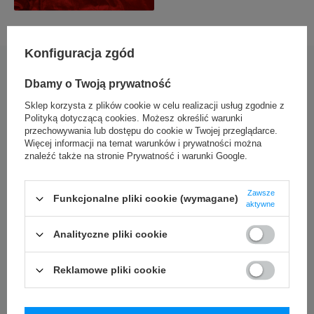
Konfiguracja zgód
Dbamy o Twoją prywatność
Zasady pielęgnacji
Sklep korzysta z plików cookie w celu realizacji usług zgodnie z
Ta kolekcja noży jest łatwa w pielęgnacji oraz w ostrzeniu.
Polityką dotyczącą cookies
. Możesz określić warunki
przechowywania lub dostępu do cookie w Twojej przeglądarce.
Nieco niższa zawartość węgla i wyższa chromu sprawia, że
Więcej informacji na temat warunków i prywatności można
nóż świetnie sprawdzi się w codziennej pracy w kuchni.
znaleźć także na stronie
Prywatność i warunki Google
.
Łatwo go naostrzyć, krawędź tak łatwo się nie wykruszy przy
przypadkowym uderzeniu w brzeg blatu czy garnka. Na
Zawsze
gładkim ostrzu doskonale widać zanieczyszczenia, więc
Funkcjonalne pliki cookie (wymagane)
aktywne
łatwo i szybko usuwa się brud. Polerowana powierzchnia
uwidacznia rysunek warstw ale nie przeszkadza kontrolować
Analityczne pliki cookie
stanu ostrza. Spoglądasz wzdłuż krawędzi i widzisz czy nóż
wymaga ostrzenia lub po prostu to czujesz pod ręką.
Reklamowe pliki cookie