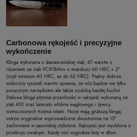
Carbonowa rękojeść i precyzyjne
wykończenie
Klinga wykonana z damasceńskiej stali, 67 warstw z
rdzeniem ze stali 9CR18Mov o twardości 60 HRC + 2°
(czyli minimum 60 HRC, aż do 62 HRC). Piękny dobrze
widoczny rysunek warstw sprawia, że nóż będzie nie tylko
poręcznym narzędziem ale także ozdobą każdej kuchni.
Stalowa klinga płynnie przechodzi w rękojeść wykonaną ze
stali 430 oraz laminatu włókna węglowego i żywicy
wzmocnionych trzema nitami. Noże mają grubszą klingę,
ostrze oryginalnie wyprowadzone dwustronnie na 15°
zachowane w japońskiej stylistyce. Rękojeść jest wyoblona o
przekroju owalnym. Każdy nóż wygodnie leży w dłoni