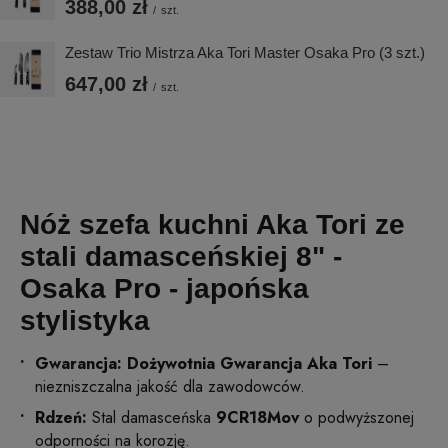
388,00 zł
/
szt.
Zestaw Trio Mistrza Aka Tori Master Osaka Pro (3 szt.)
647,00 zł
/
szt.
Nóż szefa kuchni Aka Tori ze
stali damasceńskiej 8" -
Osaka Pro - japońska
stylistyka
Gwarancja: Dożywotnia Gwarancja Aka Tori
–
niezniszczalna jakość dla zawodowców.
Rdzeń:
Stal damasceńska
9CR18Mov
o podwyższonej
odporności na korozję.