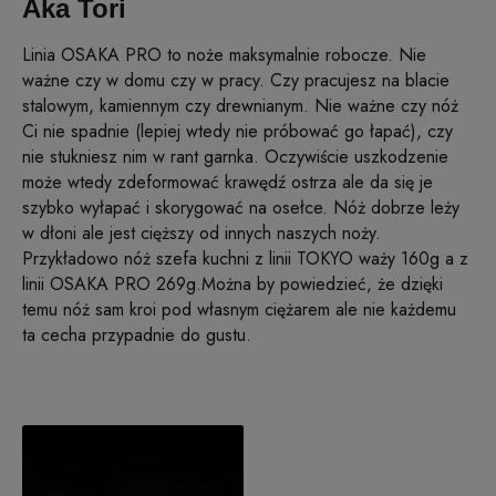
Aka Tori
Linia OSAKA PRO to noże maksymalnie robocze. Nie
ważne czy w domu czy w pracy. Czy pracujesz na blacie
stalowym, kamiennym czy drewnianym. Nie ważne czy nóż
Ci nie spadnie (lepiej wtedy nie próbować go łapać), czy
nie stukniesz nim w rant garnka. Oczywiście uszkodzenie
może wtedy zdeformować krawędź ostrza ale da się je
szybko wyłapać i skorygować na osełce. Nóż dobrze leży
w dłoni ale jest cięższy od innych naszych noży.
Przykładowo nóż szefa kuchni z linii TOKYO waży 160g a z
linii OSAKA PRO 269g.Można by powiedzieć, że dzięki
temu nóż sam kroi pod własnym ciężarem ale nie każdemu
ta cecha przypadnie do gustu.