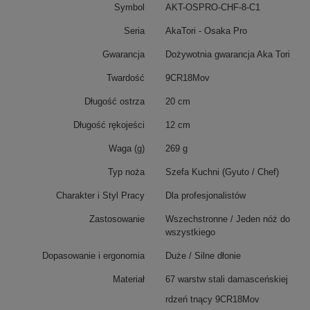
Symbol
AKT-OSPRO-CHF-8-C1
Seria
AkaTori - Osaka Pro
Gwarancja
Dożywotnia gwarancja Aka Tori
Twardość
9CR18Mov
Długość ostrza
20 cm
Długość rękojeści
12 cm
Waga (g)
269 g
Typ noża
Szefa Kuchni (Gyuto / Chef)
Charakter i Styl Pracy
Dla profesjonalistów
Zastosowanie
Wszechstronne / Jeden nóż do
wszystkiego
Dopasowanie i ergonomia
Duże / Silne dłonie
Materiał
67 warstw stali damasceńskiej
rdzeń tnący 9CR18Mov