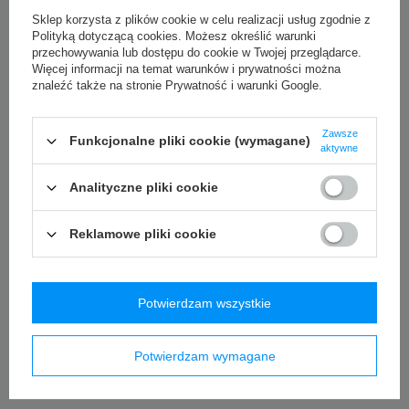
do czasu przetrzyj rękojeść np. oliwą z oliwek i zetrzyj
nadmiar.
Sklep korzysta z plików cookie w celu realizacji usług zgodnie z
Polityką dotyczącą cookies
. Możesz określić warunki
Szlif ostrza wynosi aż 13-14° na stronę i najlepiej zachować
przechowywania lub dostępu do cookie w Twojej przeglądarce.
jego ostrą krawędź ostrząc go ręcznie na kamieniach
Więcej informacji na temat warunków i prywatności można
znaleźć także na stronie
Prywatność i warunki Google
.
wodnych, dobierając ziarnistość w zależności od stopnia
zużycia. Dla codziennego zachowania ostrości (a w
zasadzie co kilka dni ) można posłużyć się stalką lub prętami
Zawsze
Funkcjonalne pliki cookie (wymagane)
aktywne
ceramicznymi do wyprowadzenia krawędzi ostrza. Ostrzenie
jest o tyle łatwiejsze, że na gładkiej powierzchni doskonale
Analityczne pliki cookie
widać krawędź szlifu ostrza co pozwala na jego szybką
korektę w przypadku błędu.
Reklamowe pliki cookie
Potwierdzam wszystkie
Potwierdzam wymagane