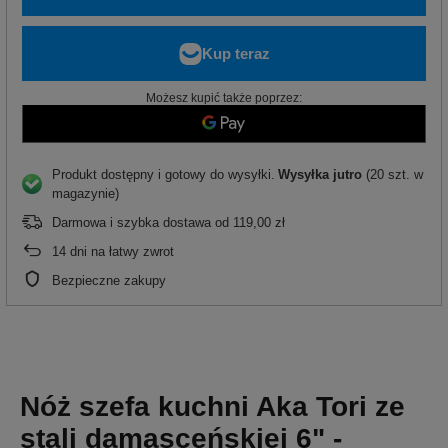
Możesz kupić także poprzez:
Produkt dostępny i gotowy do wysyłki
Wysyłka
jutro
(20 szt. w
magazynie)
Darmowa i szybka dostawa
od
119,00 zł
14
dni na łatwy zwrot
Bezpieczne zakupy
Nóż szefa kuchni Aka Tori ze
stali damasceńskiej 6" -