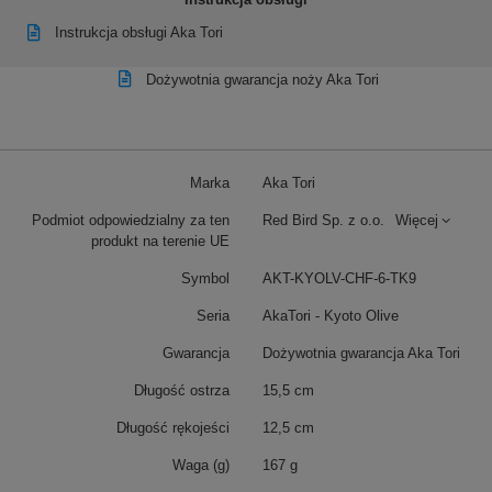
Instrukcja obsługi Aka Tori
Dożywotnia gwarancja noży Aka Tori
Marka
Aka Tori
Podmiot odpowiedzialny za ten
Red Bird Sp. z o.o.
Więcej
produkt na terenie UE
Symbol
AKT-KYOLV-CHF-6-TK9
Seria
AkaTori - Kyoto Olive
Gwarancja
Dożywotnia gwarancja Aka Tori
Długość ostrza
15,5 cm
Długość rękojeści
12,5 cm
Waga (g)
167 g