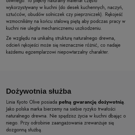
oliwnego. To piękny naturalny materiał często
wykorzystywany w kuchni (do desek kuchennych, naczyń,
sztućców, obudów solniczek czy pieprzniczek). Rękojeść
wzmocniliśmy na końcu stalową piętą aby podczas pracy w
kuchni nie uległa mechanicznemu uszkodzeniu.
Ze względu na unikalną strukturę naturalnego drewna,
odcień rękojeści może się nieznacznie różnić, co nadaje
każdemu egzemplarzowi niepowtarzalny charakter.
Dożywotnia służba
Linia Kyoto Olive posiada
pełną gwarancję dożywotnią
.
Jako polska marka bierzemy na siebie ryzyko trwałości
naturalnego drewna. Nie spędzisz życia w kuchni dbając o
niego. Przy odrobinie zaangażowania zrewanżuje się
dozgonną służbą.