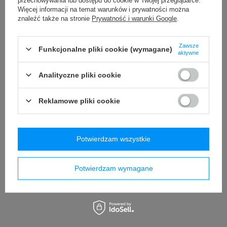
przechowywania lub dostępu do cookie w Twojej przeglądarce.
249,00 zł
/
szt.
Więcej informacji na temat warunków i prywatności można
+ Dodaj do porównania
znaleźć także na stronie
Prywatność i warunki Google
.
+ Dodaj do porównania
Zawsze
Funkcjonalne pliki cookie (wymagane)
aktywne
Analityczne pliki cookie
Reklamowe pliki cookie
NOWOŚĆ
NOWOŚĆ
Zestaw startowy Aka Tori
Zestaw Trio Mistrza Aka Tori
Potwierdzam wszystkie
Basic Osaka Pro (2 szt.)
Master Osaka Pro (3 szt.)
388,00 zł
647,00 zł
/
szt.
/
szt.
Potwierdzam wymagane
+ Dodaj do porównania
+ Dodaj do porównania