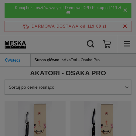
Kupuj bez kosztów wysyłki! Darmowe DPD Pickup od 119 zł
🚚
DARMOWA DOSTAWA
od 119,00 zł
Strona główna
AkaTori - Osaka Pro
Wstecz
AKATORI - OSAKA PRO
Zmień sortowanie
Sortuj po cenie rosnąco