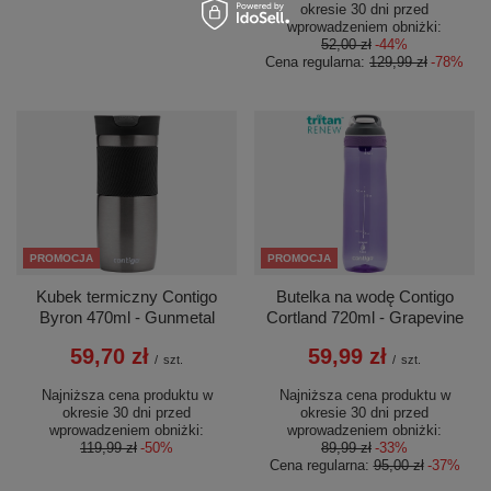
okresie 30 dni przed
wprowadzeniem obniżki:
52,00 zł
-44%
Cena regularna:
129,99 zł
-78%
PROMOCJA
PROMOCJA
Kubek termiczny Contigo
Butelka na wodę Contigo
Byron 470ml - Gunmetal
Cortland 720ml - Grapevine
59,70 zł
59,99 zł
/
szt.
/
szt.
Najniższa cena produktu w
Najniższa cena produktu w
okresie 30 dni przed
okresie 30 dni przed
wprowadzeniem obniżki:
wprowadzeniem obniżki:
119,99 zł
-50%
89,99 zł
-33%
Cena regularna:
95,00 zł
-37%