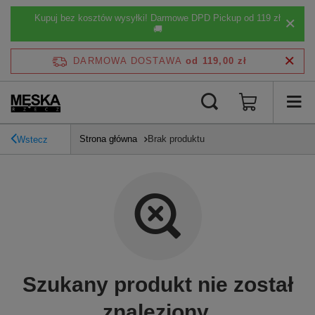
Kupuj bez kosztów wysyłki! Darmowe DPD Pickup od 119 zł
🚚
DARMOWA DOSTAWA
od 119,00 zł
Strona główna
Brak produktu
Wstecz
Szukany produkt nie został
znaleziony.