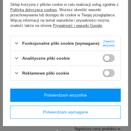
/
szt.
/
szt.
Sklep korzysta z plików cookie w celu realizacji usług zgodnie z
Polityką dotyczącą cookies
. Możesz określić warunki
Najniższa cena produktu w
okresie 30 dni przed
przechowywania lub dostępu do cookie w Twojej przeglądarce.
wprowadzeniem obniżki:
Więcej informacji na temat warunków i prywatności można
79,99 zł
-7%
znaleźć także na stronie
Prywatność i warunki Google
.
Cena regularna:
119,99 zł
-38%
Zawsze
Funkcjonalne pliki cookie (wymagane)
aktywne
Analityczne pliki cookie
Reklamowe pliki cookie
PROMOCJA
Saszetka nerka
Bokserki oddychające męskie
Potwierdzam wszystkie
antykradzieżowa Pacsafe
SAXX DAYTRIPPER Boxer
Vibe 100 - Beżowa
Brief Fly z rozporkiem
kamuflaż - czarne
339,99 zł
Potwierdzam wymagane
/
szt.
29,00 zł
/
szt.
Najniższa cena produktu w