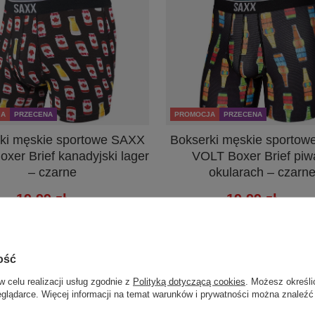
JA
PRZECENA
PROMOCJA
PRZECENA
ki męskie sportowe SAXX
Bokserki męskie sporto
xer Brief kanadyjski lager
VOLT Boxer Brief piw
– czarne
okularach – czarn
19,99 zł
19,99 zł
/
szt.
/
szt.
za cena produktu w okresie 30 dni
Najniższa cena produktu w okresi
rowadzeniem obniżki:
29,99 zł
-33%
przed wprowadzeniem obniżki:
29,9
na regularna:
169,99 zł
-88%
Cena regularna:
169,99 zł
-
ość
+ Dodaj do porównania
+ Dodaj do porównania
w celu realizacji usług zgodnie z
Polityką dotyczącą cookies
. Możesz określi
eglądarce. Więcej informacji na temat warunków i prywatności można znaleźć