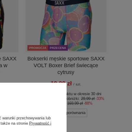
PROMOCJA
PRZECENA
we SAXX
Bokserki męskie sportowe SAXX
a w
VOLT Boxer Brief świecące
e
cytrusy
19,99 zł
/
szt.
e 30 dni
Najniższa cena produktu w okresie 30 dni
9 zł
-33%
przed wprowadzeniem obniżki:
29,99 zł
-33%
88%
Cena regularna:
169,99 zł
-88%
+ Dodaj do porównania
ć warunki przechowywania lub
 także na stronie
Prywatność i