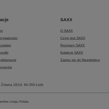
acje
SAXX
in
O SAXX
 prywatności
Czym jest SAXX
 cookies
Rozmiary SAXX
ysyłki
Kolekcje SAXX
 reklamacje
Zapisz się do Newsletteru
uencerów
,
Żniwna 10/14
,
94-250
Łódź
entów z kraju:
Polska
.