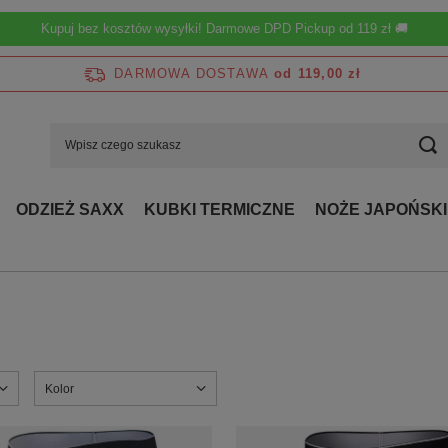
Kupuj bez kosztów wysyłki! Darmowe DPD Pickup od 119 zł 🚚
DARMOWA DOSTAWA
od 119,00 zł
ODZIEŻ SAXX
KUBKI TERMICZNE
NOŻE JAPOŃSKI
Kolor