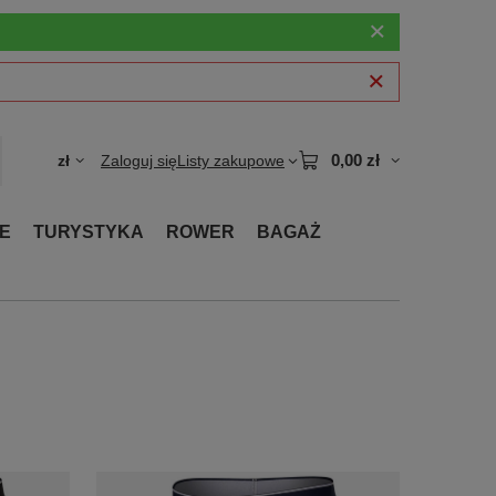
0,00 zł
zł
Zaloguj się
Listy zakupowe
E
TURYSTYKA
ROWER
BAGAŻ