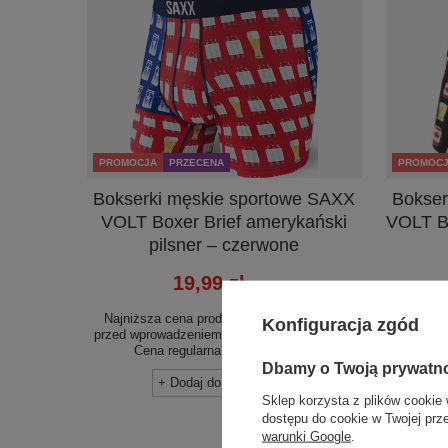
PROMOCJA
PRZECENA
PROMOC
Bokserki męskie sportowe SAXX
Bokser
VOLT Boxer Brief amerykański
VOLT Bo
pilsner – czerwone
19,99 zł
/
szt.
Najniższa cena produktu w okresie 30 dni
Najniżs
Konfiguracja zgód
przed wprowadzeniem obniżki:
29,99 zł
-33%
przed wp
Cena regularna:
169,99 zł
-88%
Ce
Dbamy o Twoją prywatn
+ Dodaj do porównania
Sklep korzysta z plików cookie 
dostępu do cookie w Twojej prz
warunki Google
.