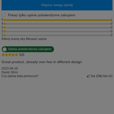
Napisz swoją opinię
Pokaż tylko opinie potwierdzone zakupem
5
1
4
0
3
0
2
0
1
0
Kliknij ocenę aby filtrować opinie
Opinia potwierdzona zakupem
5/5
Great product, already own few in different design
2023-08-16
David, Brno
Czy opinia była pomocna?
Tak
0
Nie
0