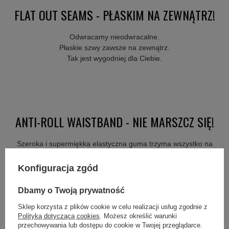
FLAT OUT SEAMS - PŁASKIM NA ZEWNĄTRZ!
Odwracamy nieodwracalne.
Płaskie szwy zawsze na zewnątrz.
Tak jest wygodniej dla Ciebie.
ANTI-ROLL WAISTBAND - NIE MARSZCZ SIĘ!
Szeroka i supermiękka elastyczna guma trzyma wszystko na
właściwej wysokości bez względu jak i gdzie się ruszasz.
Nie marszczymy Freda.
Konfiguracja zgód
Dbamy o Twoją prywatność
Sklep korzysta z plików cookie w celu realizacji usług zgodnie z
Polityką dotyczącą cookies
. Możesz określić warunki
przechowywania lub dostępu do cookie w Twojej przeglądarce.