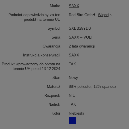
Marka
SAXX
Podmiot odpowiedzialny za ten
Red Bird GmbH
Więcej
produkt na terenie UE
Symbol
SXBB29YDB
Seria
SAXX – VOLT
Gwarancja
2 lata gwarancji
Instrukcja konserwacji
SAXX
Produkt wprowadzony do obrotu na
TAK
terenie UE przed 13.12.2024
Stan
Nowy
Materiał
88% poliester, 12% spandex
Rozporek
NIE
Nadruk
TAK
Kolor
Niebieski