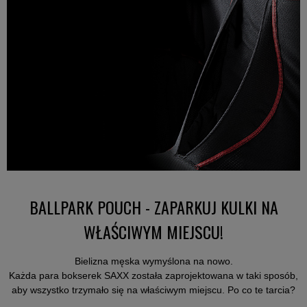
BALLPARK POUCH - ZAPARKUJ KULKI NA
WŁAŚCIWYM MIEJSCU!
Bielizna męska wymyślona na nowo.
Każda para bokserek SAXX została zaprojektowana w taki sposób,
aby wszystko trzymało się na właściwym miejscu. Po co te tarcia?