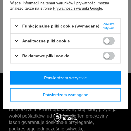
Więcej informacji na temat warunków i prywatności można
znaleźć także na stronie
Prywatność i warunki Google
.
Zawsze
Funkcjonalne pliki cookie (wymagane)
aktywne
Analityczne pliki cookie
Reklamowe pliki cookie
Potwierdzam wszystkie
Potwierdzam wymagane
SLIM FIT
Bokserki Slim Fit to dopasowany krój, który przylega
wokół pośladków, ud i nogawek. Ten precyzyjny
fason gwarantuje doskonałe przyleganie,
podkreślając jednocześnie sylwetkę.