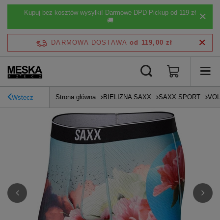
Kupuj bez kosztów wysyłki! Darmowe DPD Pickup od 119 zł
🚚
DARMOWA DOSTAWA
od 119,00 zł
Strona główna
BIELIZNA SAXX
SAXX SPORT
VOL
Wstecz