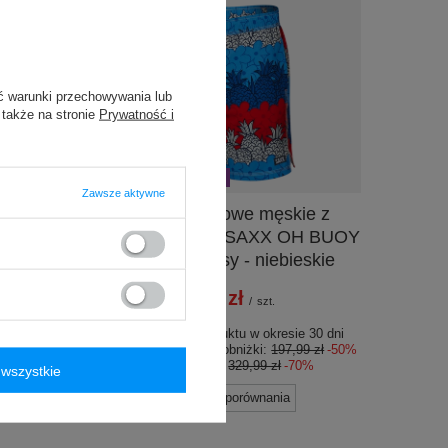
ć warunki przechowywania lub
 także na stronie
Prywatność i
PROMOCJA
PRZECENA
Zawsze aktywne
ie z
Szorty kąpielowe męskie z
OH BUOY
kieszeniami 2w1 SAXX OH BUOY
y -
krótkie Ananasy - niebieskie
99,00 zł
/
szt.
Najniższa cena produktu w okresie 30 dni
przed wprowadzeniem obniżki:
197,99 zł
-50%
e 30 dni
Cena regularna:
329,99 zł
-70%
wszystkie
99 zł
-50%
70%
+ Dodaj do porównania