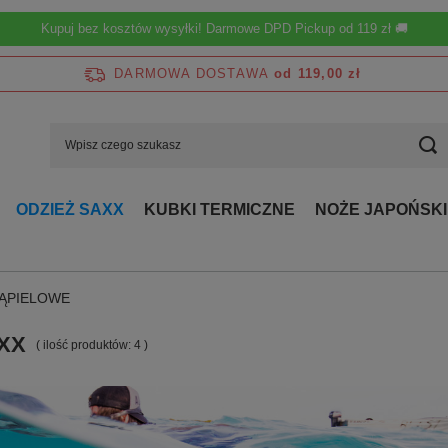
Kupuj bez kosztów wysyłki! Darmowe DPD Pickup od 119 zł 🚚
DARMOWA DOSTAWA
od 119,00 zł
ODZIEŻ SAXX
KUBKI TERMICZNE
NOŻE JAPOŃSKI
ĄPIELOWE
XX
( ilość produktów:
4
)