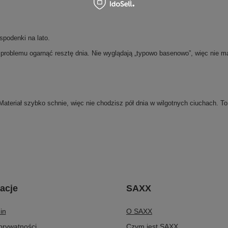
spodenki na lato.
roblemu ogarnąć resztę dnia. Nie wyglądają „typowo basenowo”, więc nie ma 
Materiał szybko schnie, więc nie chodzisz pół dnia w wilgotnych ciuchach. To
acje
SAXX
in
O SAXX
 prywatności
Czym jest SAXX