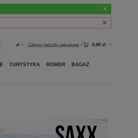
0,00 zł
zł
Zaloguj się
Listy zakupowe
E
TURYSTYKA
ROWER
BAGAŻ