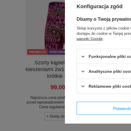
Konfiguracja zgód
Dbamy o Twoją prywatn
Sklep korzysta z plików cookie 
dostępu do cookie w Twojej prz
warunki Google
.
PROMOCJA
PRZECENA
PROMOC
Funkcjonalne pliki 
Szorty kąpielowe męskie z
Szo
kieszeniami 2w1 SAXX OH BUOY
kiesze
Analityczne pliki coo
krótkie - różowe
kr
Reklamowe pliki coo
99,00 zł
/
szt.
Najniższa cena produktu w okresie 30 dni
Najniżs
przed wprowadzeniem obniżki:
197,99 zł
-50%
przed wpr
Cena regularna:
329,99 zł
-70%
Ce
Potwier
+ Dodaj do porównania