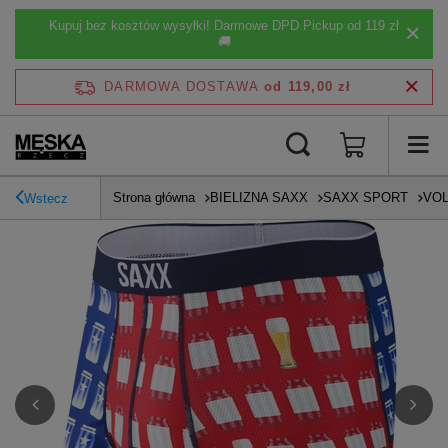
Kupuj bez kosztów wysyłki! Darmowe DPD Pickup od 119 zł
🚚
DARMOWA DOSTAWA
od 119,00 zł
Strona główna
BIELIZNA SAXX
SAXX SPORT
VOL
Wstecz