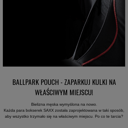
BALLPARK POUCH - ZAPARKUJ KULKI NA
WŁAŚCIWYM MIEJSCU!
Bielizna męska wymyślona na nowo.
Każda para bokserek SAXX została zaprojektowana w taki sposób,
aby wszystko trzymało się na właściwym miejscu. Po co te tarcia?