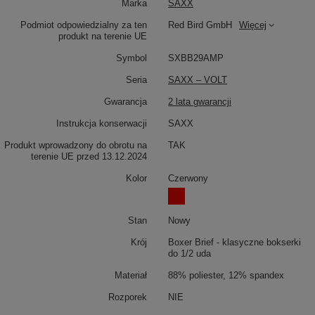
Marka
SAXX
Podmiot odpowiedzialny za ten
Red Bird GmbH
Więcej
produkt na terenie UE
Symbol
SXBB29AMP
Seria
SAXX – VOLT
Gwarancja
2 lata gwarancji
Instrukcja konserwacji
SAXX
Produkt wprowadzony do obrotu na
TAK
terenie UE przed 13.12.2024
Kolor
Czerwony
Stan
Nowy
Krój
Boxer Brief - klasyczne bokserki
do 1/2 uda
Materiał
88% poliester, 12% spandex
Rozporek
NIE