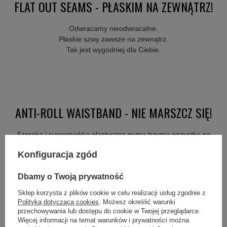
FLAT OUT SEAMS - PŁASKIM NA ZEWNĄTRZ!
Odwracamy nieodwracalne.
Płaskie szwy zawsze na zewnątrz.
Tak jest wygodniej dla Ciebie.
ANTI-ROLL WAISTBAND - NIE MARSZCZ SIĘ!
Szeroka i supermiękka elastyczna guma trzyma wszystko na
właściwej wysokości bez względu jak i gdzie się ruszasz.
Konfiguracja zgód
Nie marszczymy Freda.
Dbamy o Twoją prywatność
Sklep korzysta z plików cookie w celu realizacji usług zgodnie z
Polityką dotyczącą cookies
. Możesz określić warunki
przechowywania lub dostępu do cookie w Twojej przeglądarce.
Więcej informacji na temat warunków i prywatności można