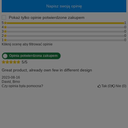
Napisz swoją opinię
Pokaż tylko opinie potwierdzone zakupem
5
1
4
0
3
0
2
0
1
0
Kliknij ocenę aby filtrować opinie
Opinia potwierdzona zakupem
5/5
Great product, already own few in different design
2023-08-16
David, Brno
Czy opinia była pomocna?
Tak
0
Nie
0