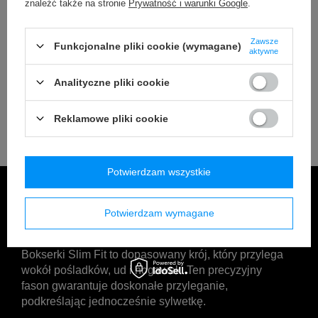
znaleźć także na stronie
Prywatność i warunki Google
.
Zawsze
Funkcjonalne pliki cookie (wymagane)
aktywne
Analityczne pliki cookie
Reklamowe pliki cookie
Potwierdzam wszystkie
Potwierdzam wymagane
SLIM FIT
Bokserki Slim Fit to dopasowany krój, który przylega
wokół pośladków, ud i nogawek. Ten precyzyjny
fason gwarantuje doskonałe przyleganie,
podkreślając jednocześnie sylwetkę.