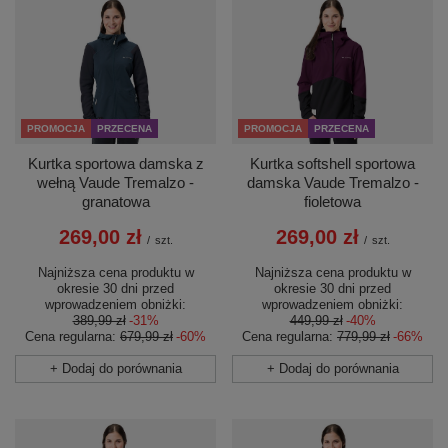
PROMOCJA
PRZECENA
PROMOCJA
PRZECENA
Kurtka sportowa damska z
Kurtka softshell sportowa
wełną Vaude Tremalzo -
damska Vaude Tremalzo -
granatowa
fioletowa
269,00 zł
269,00 zł
/
szt.
/
szt.
Najniższa cena produktu w
Najniższa cena produktu w
okresie 30 dni przed
okresie 30 dni przed
wprowadzeniem obniżki:
wprowadzeniem obniżki:
389,99 zł
-31%
449,99 zł
-40%
Cena regularna:
679,99 zł
-60%
Cena regularna:
779,99 zł
-66%
+ Dodaj do porównania
+ Dodaj do porównania