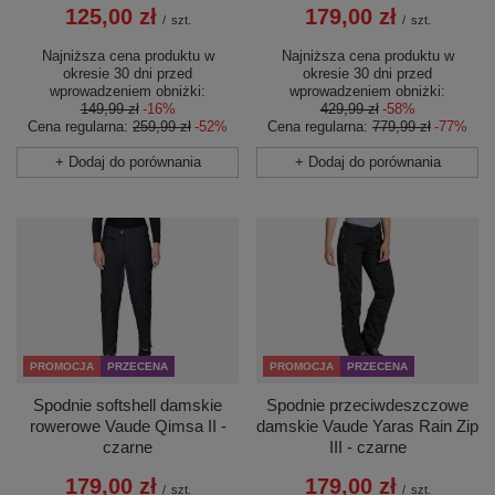
125,00 zł
179,00 zł
/
szt.
/
szt.
Najniższa cena produktu w
Najniższa cena produktu w
okresie 30 dni przed
okresie 30 dni przed
wprowadzeniem obniżki:
wprowadzeniem obniżki:
149,99 zł
-16%
429,99 zł
-58%
Cena regularna:
259,99 zł
-52%
Cena regularna:
779,99 zł
-77%
+ Dodaj do porównania
+ Dodaj do porównania
PROMOCJA
PRZECENA
PROMOCJA
PRZECENA
Spodnie softshell damskie
Spodnie przeciwdeszczowe
rowerowe Vaude Qimsa II -
damskie Vaude Yaras Rain Zip
czarne
III - czarne
179,00 zł
179,00 zł
/
szt.
/
szt.