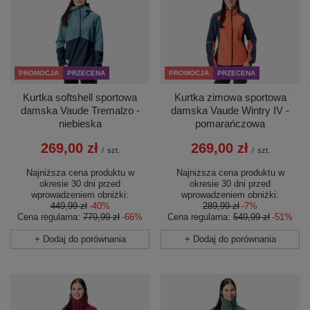
PROMOCJA
PRZECENA
PROMOCJA
PRZECENA
Kurtka softshell sportowa
Kurtka zimowa sportowa
damska Vaude Tremalzo -
damska Vaude Wintry IV -
niebieska
pomarańczowa
269,00 zł
269,00 zł
/
szt.
/
szt.
Najniższa cena produktu w
Najniższa cena produktu w
okresie 30 dni przed
okresie 30 dni przed
wprowadzeniem obniżki:
wprowadzeniem obniżki:
449,99 zł
-40%
289,99 zł
-7%
Cena regularna:
779,99 zł
-66%
Cena regularna:
549,99 zł
-51%
+ Dodaj do porównania
+ Dodaj do porównania