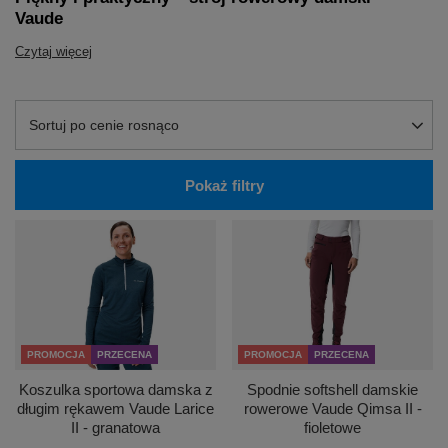
Vaude
Czytaj więcej
Zmień sortowanie
Sortuj po cenie rosnąco
Pokaż filtry
PROMOCJA
PRZECENA
PROMOCJA
PRZECENA
Koszulka sportowa damska z
Spodnie softshell damskie
długim rękawem Vaude Larice
rowerowe Vaude Qimsa II -
II - granatowa
fioletowe