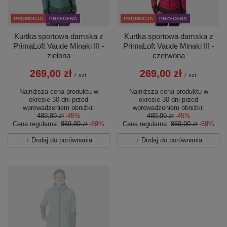
PROMOCJA
PRZECENA
PROMOCJA
PRZECENA
Kurtka sportowa damska z
Kurtka sportowa damska z
PrimaLoft Vaude Minaki III -
PrimaLoft Vaude Minaki III -
zielona
czerwona
269,00 zł
269,00 zł
/
szt.
/
szt.
Najniższa cena produktu w
Najniższa cena produktu w
okresie 30 dni przed
okresie 30 dni przed
wprowadzeniem obniżki:
wprowadzeniem obniżki:
489,99 zł
-45%
489,99 zł
-45%
Cena regularna:
869,99 zł
-69%
Cena regularna:
869,99 zł
-69%
+ Dodaj do porównania
+ Dodaj do porównania