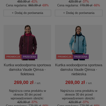
459,99 zł
-41%
429,99 zł
-37%
Cena regularna:
869,99 zł
-69%
Cena regularna:
779,99 zł
-66%
+ Dodaj do porównania
+ Dodaj do porównania
PROMOCJA
PRZECENA
PROMOCJA
PRZECENA
Kurtka wodoodporna sportowa
Kurtka wodoodporna sportowa
damska Vaude Qimsa -
damska Vaude Qimsa -
fioletowa
niebieska
269,00 zł
269,00 zł
/
szt.
/
szt.
Najniższa cena produktu w
Najniższa cena produktu w
okresie 30 dni przed
okresie 30 dni przed
wprowadzeniem obniżki:
wprowadzeniem obniżki:
429,99 zł
-37%
429,99 zł
-37%
Cena regularna:
779,99 zł
-66%
Cena regularna:
779,99 zł
-66%