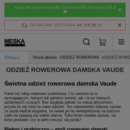
Kupuj bez kosztów wysyłki! Darmowe DPD Pickup od 119 zł
🚚
DARMOWA DOSTAWA
od 119,00 zł
Strona główna
ODZIEŻ ROWEROWA
ODZIEŻ ROW
Wstecz
ODZIEŻ ROWEROWA DAMSKA VAUDE
Świetna odzież rowerowa damska Vaude
Panie też lubią rowerowe szaleństwa. I to zarówno te w
wymagającym, leśnym lub górskim terenie, jak i te po równych,
asfaltowych szosach. Bez względu jednak na rodzaj aktywności,
przyda im się
strój na rower damski
. Ten odpowiednio dobrany sprawi,
że jazda będzie wygodna, że nawet po tej wielogodzinnej na naszym
ciele nie pojawią się żadne otarcia. Tylko które modele wybrać, na
które postawić czy w pełni cieszyć się jazdą?
Piękny i praktyczny – strój rowerowy damski