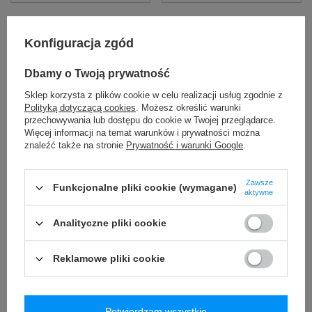
Konfiguracja zgód
Dbamy o Twoją prywatność
Sklep korzysta z plików cookie w celu realizacji usług zgodnie z
Polityką dotyczącą cookies
. Możesz określić warunki
przechowywania lub dostępu do cookie w Twojej przeglądarce.
PROMOCJA
PRZECENA
PROMOCJA
PRZECENA
Więcej informacji na temat warunków i prywatności można
Kurtka polarowa sportowa
Kurtka przeciwdeszczowa
znaleźć także na stronie
Prywatność i warunki Google
.
damska Vaude Yaras -
sportowa damska Vaude
niebieska
Moab II - czarna
Zawsze
Funkcjonalne pliki cookie (wymagane)
aktywne
269,00 zł
269,00 zł
/
szt.
/
szt.
Najniższa cena produktu w
Najniższa cena produktu w
Analityczne pliki cookie
okresie 30 dni przed
okresie 30 dni przed
wprowadzeniem obniżki:
wprowadzeniem obniżki:
329,99 zł
-18%
469,99 zł
-42%
Reklamowe pliki cookie
Cena regularna:
579,99 zł
-54%
Cena regularna:
829,99 zł
-68%
+ Dodaj do porównania
+ Dodaj do porównania
Potwierdzam wszystkie