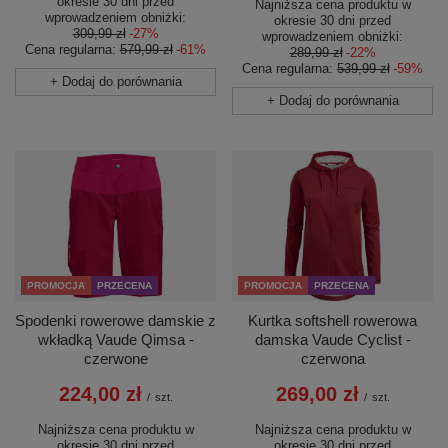
okresie 30 dni przed
Najniższa cena produktu w
wprowadzeniem obniżki:
okresie 30 dni przed
309,99 zł
-27%
wprowadzeniem obniżki:
Cena regularna:
579,99 zł
-61%
289,99 zł
-22%
Cena regularna:
539,99 zł
-59%
+ Dodaj do porównania
+ Dodaj do porównania
PROMOCJA
PRZECENA
PROMOCJA
PRZECENA
Spodenki rowerowe damskie z
Kurtka softshell rowerowa
wkładką Vaude Qimsa -
damska Vaude Cyclist -
czerwone
czerwona
224,00 zł
269,00 zł
/
szt.
/
szt.
Najniższa cena produktu w
Najniższa cena produktu w
okresie 30 dni przed
okresie 30 dni przed