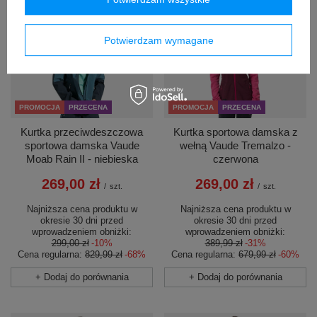
Potwierdzam wymagane
PROMOCJA
PRZECENA
PROMOCJA
PRZECENA
Kurtka przeciwdeszczowa
Kurtka sportowa damska z
sportowa damska Vaude
wełną Vaude Tremalzo -
Moab Rain II - niebieska
czerwona
269,00 zł
269,00 zł
/
szt.
/
szt.
Najniższa cena produktu w
Najniższa cena produktu w
okresie 30 dni przed
okresie 30 dni przed
wprowadzeniem obniżki:
wprowadzeniem obniżki:
299,00 zł
-10%
389,99 zł
-31%
Cena regularna:
829,99 zł
-68%
Cena regularna:
679,99 zł
-60%
+ Dodaj do porównania
+ Dodaj do porównania