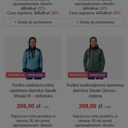
wprowadzeniem obniżki:
wprowadzeniem obniżki:
289,99 zł
-22%
379,99 zł
-29%
Cena regularna:
539,99 zł
-59%
Cena regularna:
679,99 zł
-60%
+ Dodaj do porównania
+ Dodaj do porównania
PROMOCJA
PRZECENA
PROMOCJA
PRZECENA
Kurtka wiatroszczelna
Kurtka wodoodporna sportowa
sportowa damska Vaude
damska Vaude Qimsa -
Minaki III - niebieska
zielona
269,00 zł
269,00 zł
/
szt.
/
szt.
Najniższa cena produktu w
Najniższa cena produktu w
okresie 30 dni przed
okresie 30 dni przed
wprowadzeniem obniżki:
wprowadzeniem obniżki: