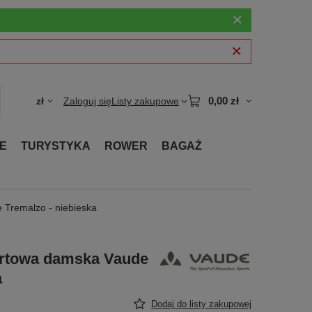
0,00 zł
zł
Zaloguj się
Listy zakupowe
E
TURYSTYKA
ROWER
BAGAŻ
 Tremalzo - niebieska
portowa damska Vaude
a
Dodaj do listy zakupowej