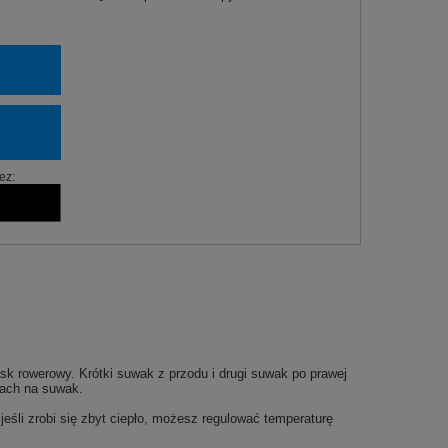
ez:
sk rowerowy. Krótki suwak z przodu i drugi suwak po prawej
niach na suwak.
eśli zrobi się zbyt ciepło, możesz regulować temperaturę