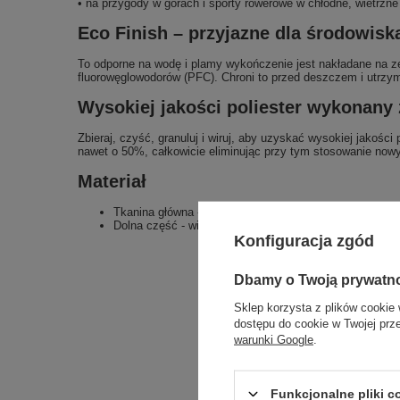
• na przygody w górach i sporty rowerowe w chłodne, wietrzne
Eco Finish – przyjazne dla środowis
To odporne na wodę i plamy wykończenie jest nakładane na ze
fluorowęglowodorów (PFC). Chroni to przed deszczem i utrzymu
Wysokiej jakości poliester wykonany
Zbieraj, czyść, granuluj i wiruj, aby uzyskać wysokiej jakoś
nawet o 50%, całkowicie eliminując przy tym stosowanie nowyc
Materiał
Tkanina główna - wierzch: 100% poliester; Membrana: 1
Dolna część - wierzch: 100% poliester (z recyklingu); 
Konfiguracja zgód
Dbamy o Twoją prywatn
Sklep korzysta z plików cookie 
dostępu do cookie w Twojej prz
warunki Google
.
Funkcjonalne pliki 