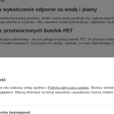
 dni
ka wykończenie odporne na wodę i plamy
wnętrzną tkaninę produktu, dzięki czemu woda perełkuje się i spływa natych
je planetę w czystości. Aby zapewnić trwałą hydroizolację i odporność na pl
 z przetworzonych butelek PET
ci przędzę poliestrową – na tym polega recykling butelek PET. W procesie p
h paliw kopalnych. Oszczędza to zasoby i sprawia, że nasz ślad ekologiczny
00% poliuretan; Podkład: 100% poliester (z recyklingu)
Membrana: 100% poliuretan; Podkład: 100% poliester (z recyklingu).
ość
w celu realizacji usług zgodnie z
Polityką dotyczącą cookies
. Możesz określi
eglądarce. Więcej informacji na temat warunków i prywatności można znaleźć
cookie (wymagane)