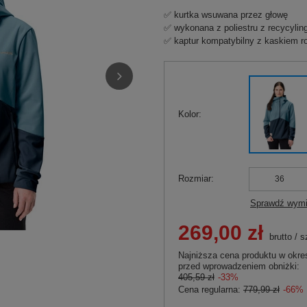
✅ kurtka wsuwana przez głowę
✅ wykonana z poliestru z recycylin
✅ kaptur kompatybilny z kaskiem 
Kolor
Rozmiar
36
Sprawdź wymi
269,00 zł
brutto
/
s
Najniższa cena produktu w okres
przed wprowadzeniem obniżki:
405,59 zł
-33%
Cena regularna:
779,99 zł
-66%