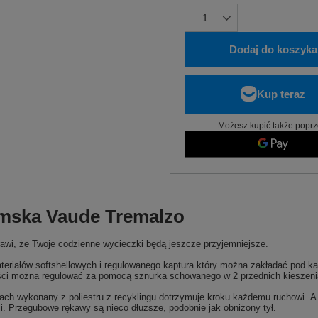
Dodaj do koszyka
Możesz kupić także poprz
amska Vaude Tremalzo
awi, że Twoje codzienne wycieczki będą jeszcze przyjemniejsze.
eriałów softshellowych i regulowanego kaptura który można zakładać pod ka
 części można regulować za pomocą sznurka schowanego w 2 przednich kiesze
ach wykonany z poliestru z recyklingu dotrzymuje kroku każdemu ruchowi. A j
i. Przegubowe rękawy są nieco dłuższe, podobnie jak obniżony tył.