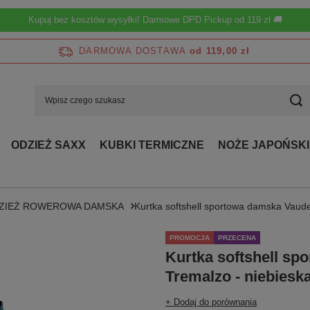
Kupuj bez kosztów wysyłki! Darmowe DPD Pickup od 119 zł 🚚
DARMOWA DOSTAWA
od 119,00 zł
ODZIEŻ SAXX
KUBKI TERMICZNE
NOŻE JAPOŃSKI
ZIEŻ ROWEROWA DAMSKA
Kurtka softshell sportowa damska Vaude
PROMOCJA
PRZECENA
Kurtka softshell s
Tremalzo - niebiesk
+ Dodaj do porównania