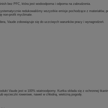
inish bez PFC, która jest wodoodporna i odporna na zabrudzenia.
i systematycznie redukowaliśmy wszystkie emisje pochodzące z materiałów, pro
ę non-profit myclimate.
lidera, Vaude zobowiązuje się do uczciwych warunków pracy i wynagrodzeń.
dukt Vaude jest w 100% wiatroodporny. Kurtka składa się z ochronnej tkaniny
b wycieczki rowerowe, nawet w chłodną, wietrzną pogodę.