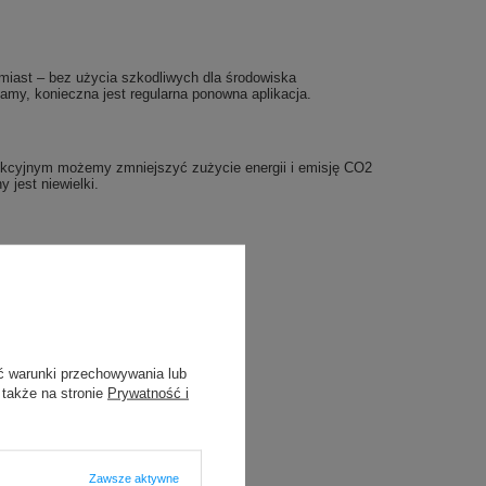
miast – bez użycia szkodliwych dla środowiska
amy, konieczna jest regularna ponowna aplikacja.
rodukcyjnym możemy zmniejszyć zużycie energii i emisję CO2
 jest niewielki.
ć warunki przechowywania lub
 także na stronie
Prywatność i
Zawsze aktywne