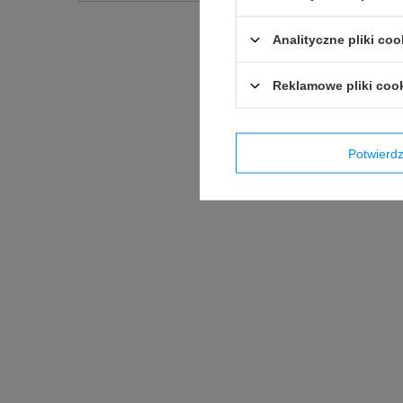
Analityczne pliki coo
Podmiot odpowied
Reklamowe pliki coo
Potwier
Produkt wprowadzony do obr