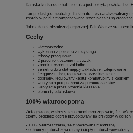
Damska kurtka softshell Tremalzo jest pokryta powłoką Eco F
Ten produkt jest neutralny dla klimatu – przeanalizowaliśmy 
zostały w pełni zrekompensowane przez niezależną organizacj
Jako członek niezależnej organizacji Fair Wear ze statusem 
Cechy
wiatroszczelna
wykonana z poliestru z recyklingu
rękawy przegubowe
2 przednie kieszenie na suwak
zamek z przodu z zakładką
zamek u dołu ułatwiający zakładanie i zdejmowanie
ściągacz u dołu, regulowany przez kieszenie
dopinany, regulowany kaptur kompatybilny z kaskiem
wentylacja pod pachami za pomocą zamków
wentylacja przez przednie kieszenie
elementy odblaskowe
100% wiatroodporna
Zintegrowana, wiatroszczelna membrana zapewnia, że Twój pro
czemu będziesz dobrze przygotowany na przygody w górach lu
• 100% wiatroszczelna, ze zintegrowaną membraną
• ochronny materiał zewnętrzny i ciepły materiał wewnętrzny