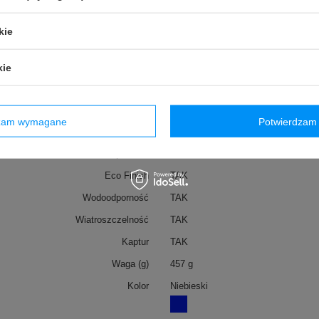
Marka
VAUDE
kie
zialny za ten produkt na terenie UE
Red Bird GmbH
Więcej
Symbol
42873179
kie
Seria
Vaude - Tremalzo
Gwarancja
2 lata gwarancji
dzam wymagane
Potwierdzam 
otu na terenie UE przed 13.12.2024
TAK
Plamoodporność
TAK
Eco Finish
TAK
Wodoodporność
TAK
Wiatroszczelność
TAK
Kaptur
TAK
Waga (g)
457 g
Kolor
Niebieski