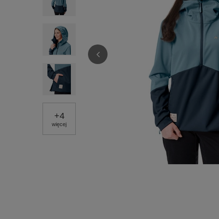
+
4
więcej