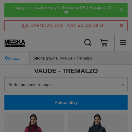
Kupuj bez kosztów wysyłki! Darmowe DPD Pickup od 119 zł
🚚
DARMOWA DOSTAWA
od 119,00 zł
Strona główna
Vaude - Tremalzo
Wstecz
VAUDE - TREMALZO
Zmień sortowanie
Sortuj po cenie rosnąco
Pokaż filtry