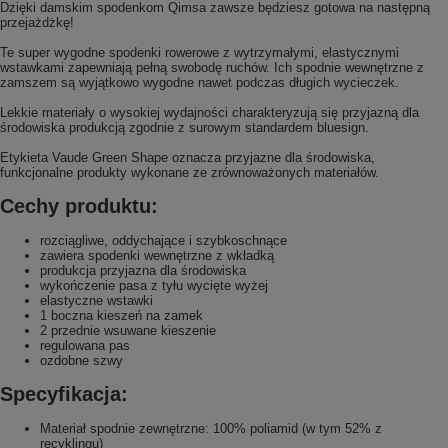
Dzięki damskim spodenkom Qimsa zawsze będziesz gotowa na następną
przejażdżkę!
Te super wygodne spodenki rowerowe z wytrzymałymi, elastycznymi
wstawkami zapewniają pełną swobodę ruchów. Ich spodnie wewnętrzne z
zamszem są wyjątkowo wygodne nawet podczas długich wycieczek.
Lekkie materiały o wysokiej wydajności charakteryzują się przyjazną dla
środowiska produkcją zgodnie z surowym standardem bluesign.
Etykieta Vaude Green Shape oznacza przyjazne dla środowiska,
funkcjonalne produkty wykonane ze zrównoważonych materiałów.
Cechy produktu:
rozciągliwe, oddychające i szybkoschnące
zawiera spodenki wewnętrzne z wkładką
produkcja przyjazna dla środowiska
wykończenie pasa z tyłu wycięte wyżej
elastyczne wstawki
1 boczna kieszeń na zamek
2 przednie wsuwane kieszenie
regulowana pas
ozdobne szwy
Specyfikacja:
Materiał spodnie zewnętrzne: 100% poliamid (w tym 52% z
recyklingu)