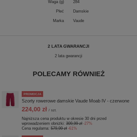
Waga (g)
284
Płeć
Damskie
Marka
Vaude
2 LATA GWARANCJI
2 lata gwarancji
POLECAMY RÓWNIEŻ
PROMOCJA
Szorty rowerowe damskie Vaude Moab IV - czerwone
224,00 zł
/
szt.
Najniższa cena produktu w okresie 30 dni przed
wprowadzeniem obniżki:
309,99 zł
-27%
Cena regularna:
579,99 zł
-61%