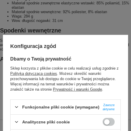
Materiał spodnie zewnętrzne elastyczne wstawki: 85% poliamid, 15%
elastan
Materiał spodnie wewnętrzne: 92% poliester, 8% elastan
Waga: 284 g
Wew. długość nogawki: 31 cm
Spodenki wewnętrzne
Spodenki wewnętrzne ze zintegrowaną wkładką zapewniają lepszą
wentylację i zwiększają komfort podczas jazdy. Można je odpiąć i nosić pod
Konfiguracja zgód
różnymi spodniami wierzchnimi.
Aktywna wkładka rowerowa damska
Dbamy o Twoją prywatność
Sklep korzysta z plików cookie w celu realizacji usług zgodnie z
Grubość wkładki: 8 mm
Warstwa pianki amortyzującej (60 kg/m3)
Polityką dotyczącą cookies
. Możesz określić warunki
Pianka o otwartych porach dla lepszej oddychalności
przechowywania lub dostępu do cookie w Twojej przeglądarce.
Anatomiczny kształt dla mężczyzn
Więcej informacji na temat warunków i prywatności można
Elastyczna i bezszwowa konstrukcja
znaleźć także na stronie
Prywatność i warunki Google
.
Miękka i hipoalergiczna (Öko-Tex ® 100)
Zawsze
Funkcjonalne pliki cookie (wymagane)
aktywne
Analityczne pliki cookie
Marka
VAUDE