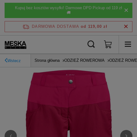
Kupuj bez kosztów wysyłki! Darmowe DPD Pickup od 119 zł
🚚
DARMOWA DOSTAWA
od 119,00 zł
Strona główna
ODZIEŻ ROWEROWA
ODZIEŻ ROW
Wstecz