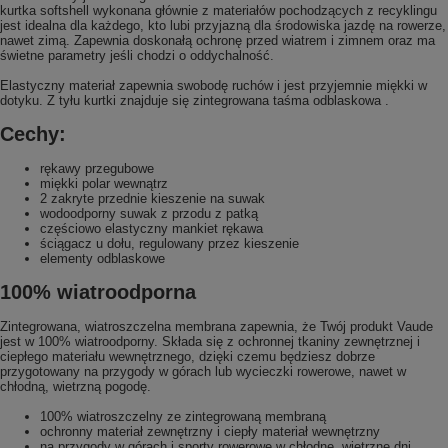
kurtka softshell wykonana głównie z materiałów pochodzących z recyklingu
jest idealna dla każdego, kto lubi przyjazną dla środowiska jazdę na rowerze,
nawet zimą. Zapewnia doskonałą ochronę przed wiatrem i zimnem oraz ma
świetne parametry jeśli chodzi o oddychalność.
Elastyczny materiał zapewnia swobodę ruchów i jest przyjemnie miękki w
dotyku. Z tyłu kurtki znajduje się zintegrowana taśma odblaskowa .
Cechy:
rękawy przegubowe
miękki polar wewnątrz
2 zakryte przednie kieszenie na suwak
wodoodporny suwak z przodu z patką
częściowo elastyczny mankiet rękawa
ściągacz u dołu, regulowany przez kieszenie
elementy odblaskowe
100% wiatroodporna
Zintegrowana, wiatroszczelna membrana zapewnia, że Twój produkt Vaude
jest w 100% wiatroodporny. Składa się z ochronnej tkaniny zewnętrznej i
ciepłego materiału wewnętrznego, dzięki czemu będziesz dobrze
przygotowany na przygody w górach lub wycieczki rowerowe, nawet w
chłodną, wietrzną pogodę.
100% wiatroszczelny ze zintegrowaną membraną
ochronny materiał zewnętrzny i ciepły materiał wewnętrzny
na przygody w górach i sporty rowerowe w chłodne, wietrzne dni