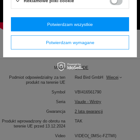
Reklamowe pliki cookie
Potwierdzam wszystkie
Potwierdzam wymagane
Marka
VAUDE
Podmiot odpowiedzialny za ten
Red Bird GmbH
Więcej
produkt na terenie UE
Symbol
VBI416561790
Seria
Vaude - Wintry
Gwarancja
2 lata gwarancji
Produkt wprowadzony do obrotu na
TAK
terenie UE przed 13.12.2024
Video
VIDEO(_0MSc-FZTMI)