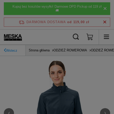
Kupuj bez kosztów wysyłki! Darmowe DPD Pickup od 119 zł
🚚
DARMOWA DOSTAWA
od 119,00 zł
Strona główna
ODZIEŻ ROWEROWA
ODZIEŻ ROW
Wstecz