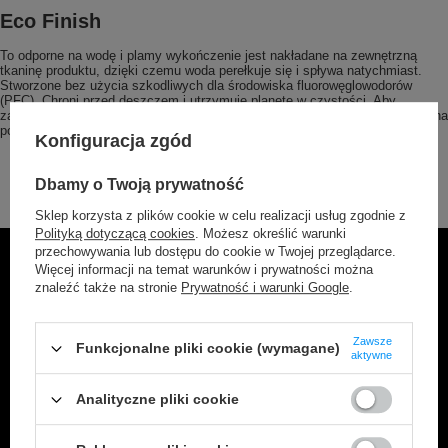
Eco Finish
To odporne na wodę i plamy wykończenie jest nakładane na zewnętrzną
tkaninę produktu, dzięki czemu woda perełkuje się i spływa natychmiast.
Stworzone bez użycia szkodliwych dla środowiska fluorowęglowodorów
(PFC). Chroni przed deszczem i utrzymuje planetę w czystości. Aby
zapewnić trwałą hydroizolację i odporność na plamy, konieczna jest regularna
ponowna aplikacja.
Konfiguracja zgód
przyjazna dla środowiska wodoodporność i odporność na plamy
optymalna ochrona przed deszczem i wilgocią
Dbamy o Twoją prywatność
brak stosowania szkodliwych dla środowiska fluorowęglowodorów
(PFC)
Sklep korzysta z plików cookie w celu realizacji usług zgodnie z
Polityką dotyczącą cookies
. Możesz określić warunki
przechowywania lub dostępu do cookie w Twojej przeglądarce.
Więcej informacji na temat warunków i prywatności można
znaleźć także na stronie
Prywatność i warunki Google
.
Zawsze
Funkcjonalne pliki cookie (wymagane)
aktywne
Analityczne pliki cookie