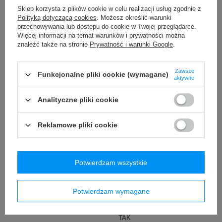
Marka
Pacsafe
Sklep korzysta z plików cookie w celu realizacji usług zgodnie z
Polityką dotyczącą cookies
. Możesz określić warunki
Podmiot odpowiedzialny za ten
Red Bird GmbH
Więcej
przechowywania lub dostępu do cookie w Twojej przeglądarce.
produkt na terenie UE
Więcej informacji na temat warunków i prywatności można
Symbol
PGO35140612
znaleźć także na stronie
Prywatność i warunki Google
.
Seria
Pacsafe - Go
Zawsze
Gwarancja
5 lat gwarancji
Funkcjonalne pliki cookie (wymagane)
aktywne
Instrukcja konserwacji
Pacsafe
Więcej
Analityczne pliki cookie
Technologie/Zabezpieczenia
Dock Lock
Exomesh
Więcej
Reklamowe pliki cookie
Carrysafe
Więcej
TurnNLock
Więcej
RFID
Więcej
Potwierdzam wszystkie
Zip Tab
Carrysafe® z
Dyneema®
Więcej
Potwierdzam wymagane
Wodoodporność
1000 mm
TAK