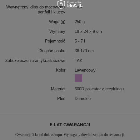
Wewnętrzny klips do mocowania
TAK
portfeli i kluczy
Waga (g)
250 g
Wymiary
18 x 24 x 9 cm
Pojemność
5 - 7 l
Długość paska
36-170 cm
Zabezpieczenia antykradzieżowe
TAK
Kolor
Lawendowy
Materiał
600D poliester z recyklingu
Płeć
Damskie
5 LAT GWARANCJI
Gwarancja 5 lat od dnia zakupu. Wymagany dowód zakupu do reklamacji.