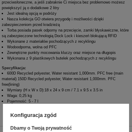
przeciwsłoneczne, a jeśli zabraknie Ci miejsca bez problemowo możesz
powiększyć ją o dodatkowe 2 litry
Jest idealną opcją w podróży
Nasza kolekcja GO otwiera przygodę i możliwości dzięki
zabezpieczeniom przed kradzieżą
Torba posiada pasek odporny na przecięcie, zamki błyskawiczne, które
są zabezpieczone technologią Dock Lock i kieszeń blokującą RFID
Wykonane z materiałów pochodzących z recyklingu
Wodoodporna, wolna od PFC
Zewnętrzne punkty mocowania kluczy oraz miejsce na długopis
Wykonana z 9 plastikowych butelek pochodzących z recyklingu
Specyfikacja:
600D Recycled polyester, Water resistant 1,000mm. PFC free (main
material) 150D Recycled polyester, Water resistant 1,000mm. PFC
free(lining)
Wymiary (H x W x D):18 x 24 x 9 cm / 7.1 x 9.5 x 3.5 in
Waga: 0,25 kg
Pojemność: 5 - 7 l
Konfiguracja zgód
Dbamy o Twoją prywatność