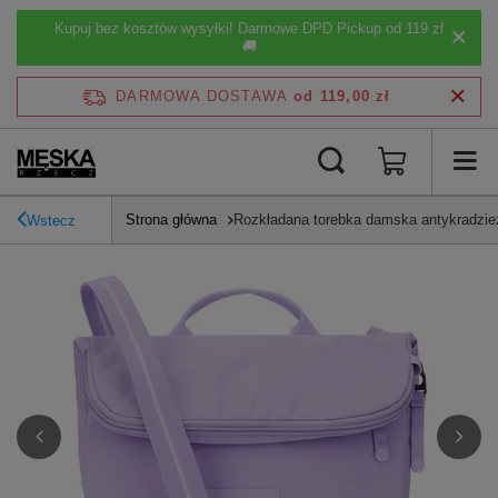
Kupuj bez kosztów wysyłki! Darmowe DPD Pickup od 119 zł
🚚
DARMOWA DOSTAWA
od 119,00 zł
Strona główna
Rozkładana torebka damska antykradzi
Wstecz