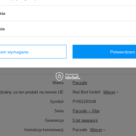
kolekcją Vibe odkryjesz 
indywidualny gust i spraw
kie
przyjemnością.
kie
dzam wymagane
Potwierdzam 
Marka
Pacsafe
zialny za ten produkt na terenie UE
Red Bird GmbH
Więcej
Symbol
PVI61150148
Seria
Pacsafe – Vibe
Gwarancja
5 lat gwarancji
Instrukcja konserwacji
Pacsafe
Więcej