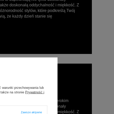
 także doskonałą oddychalność i miękkość. Z
różnorodność stylów, które podkreślą Twój
ią, że każdy dzień stanie się
ć warunki przechowywania lub
 także na stronie
Prywatność i
ller wśród produktów SAXX, z szerokim
i te zapewniają nie tylko doskonały
 także doskonałą oddychalność i miękkość. Z
Zawsze aktywne