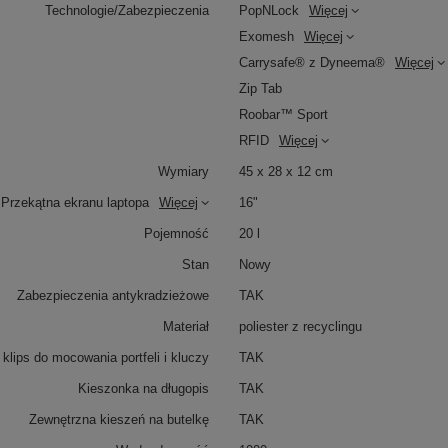
Technologie/Zabezpieczenia
PopNLock
Więcej
Exomesh
Więcej
Carrysafe® z Dyneema®
Więcej
Zip Tab
Roobar™ Sport
RFID
Więcej
Wymiary
45 x 28 x 12 cm
Przekątna ekranu laptopa
Więcej
16"
Pojemność
20 l
Stan
Nowy
Zabezpieczenia antykradzieżowe
TAK
Materiał
poliester z recyclingu
lips do mocowania portfeli i kluczy
TAK
Kieszonka na długopis
TAK
Zewnętrzna kieszeń na butelkę
TAK