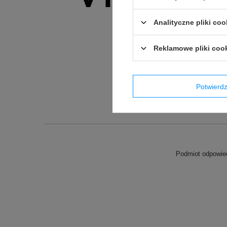
Analityczne pliki coo
Reklamowe pliki coo
Potwier
Podmiot odpowied