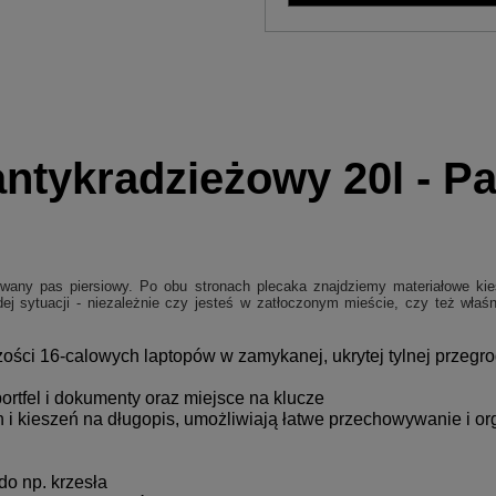
antykradzieżowy 20l - Pa
wany pas piersiowy. Po obu stronach plecaka znajdziemy materiałowe ki
j sytuacji - niezależnie czy jesteś w zatłoczonym mieście, czy też właś
ości 16-calowych laptopów w zamykanej, ukrytej tylnej przeg
rtfel i dokumenty oraz miejsce na klucze
 i kieszeń na długopis, umożliwiają łatwe przechowywanie i or
do np. krzesła