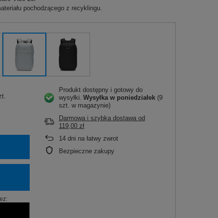
teriału pochodzącego z recyklingu.
Produkt dostępny i gotowy do
zt.
wysyłki
Wysyłka
w poniedziałek
(9
szt. w magazynie)
Darmowa i szybka dostawa
od
119,00 zł
14
dni na łatwy zwrot
Bezpieczne zakupy
ez: