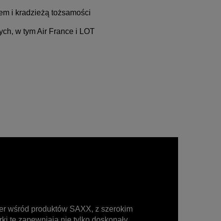
em i kradzieżą tożsamości
ych, w tym Air France i LOT
ller wśród produktów SAXX, z szerokim
i te zapewniają nie tylko doskonały