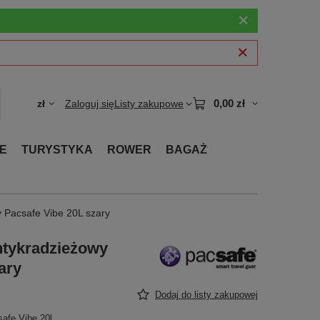
0,00 zł
zł
Zaloguj się
Listy zakupowe
E
TURYSTYKA
ROWER
BAGAŻ
y Pacsafe Vibe 20L szary
ntykradzieżowy
ary
Dodaj do listy zakupowej
afe Vibe 20l