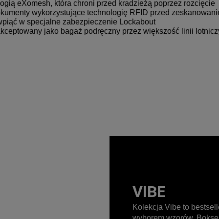
ogią eXomesh, która chroni przed kradzieżą poprzez rozcięcie
dokumenty wykorzystujące technologię RFID przed zeskanowani
wpiąć w specjalne zabezpieczenie Lockabout
kceptowany jako bagaż podręczny przez większość linii lotnicz
VIBE
Kolekcja Vibe to bestse
wyborem wzorów. Bokserk