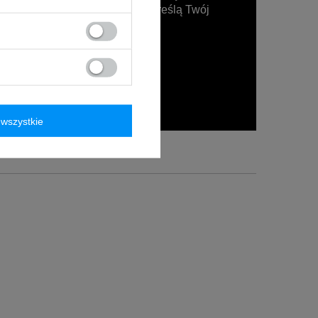
różnorodność stylów, które podkreślą Twój
ią, że każdy dzień stanie się
wszystkie