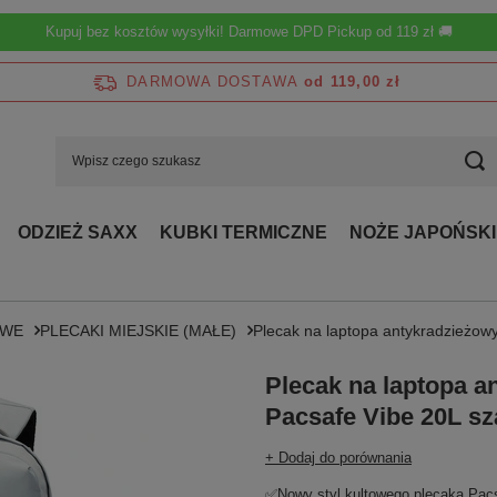
Kupuj bez kosztów wysyłki! Darmowe DPD Pickup od 119 zł 🚚
DARMOWA DOSTAWA
od 119,00 zł
ODZIEŻ SAXX
KUBKI TERMICZNE
NOŻE JAPOŃSKI
OWE
PLECAKI MIEJSKIE (MAŁE)
Plecak na laptopa antykradzieżow
Plecak na laptopa a
Pacsafe Vibe 20L sz
+ Dodaj do porównania
✅Nowy styl kultowego plecaka Pacs