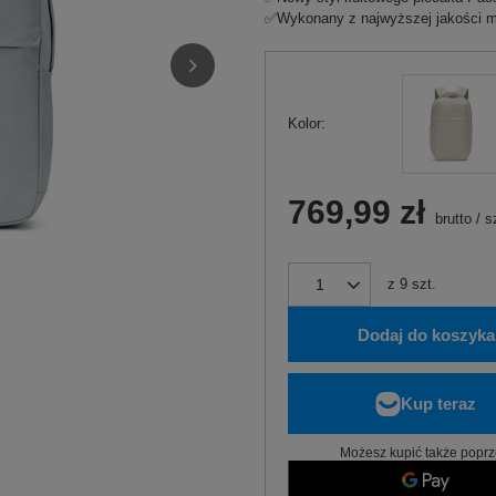
✅Wykonany z najwyższej jakości ma
Kolor
769,99 zł
brutto
/
s
z
9
szt.
Dodaj do koszyka
Możesz kupić także poprz