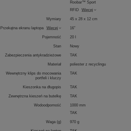
Roobar™ Sport
RFID
Więcej
Wymiary
45 x 28 x 12 cm
Przekątna ekranu laptopa
Więcej
16"
Pojemność
20 l
Stan
Nowy
Zabezpieczenia antykradzieżowe
TAK
Materiał
poliester z recyclingu
Wewnętrzny klips do mocowania
TAK
portfeli i kluczy
Kieszonka na długopis
TAK
Zewnętrzna kieszeń na butelkę
TAK
Wodoodporność
1000 mm
TAK
Waga (g)
970 g
Kieszeń na laptop
TAK