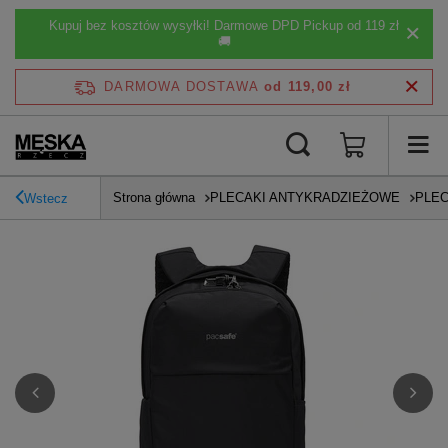
Kupuj bez kosztów wysyłki! Darmowe DPD Pickup od 119 zł
🚚
DARMOWA DOSTAWA
od 119,00 zł
Strona główna
PLECAKI ANTYKRADZIEŻOWE
PLEC
Wstecz