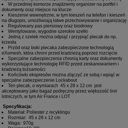
W przedniej komorze znajdziemy organizer na portfel i
dokumenty oraz miejsce na klucze
Kieszenie wewnętrzne, w tym kieszeń na telefon i kieszeń
na długopis, umożliwiają łatwe przechowywanie i organizację
Regulowany pas piersiowy oraz biodrowy
Wentylowane, wygodne szerokie szelki
Jedną z szelek można odpiąć i przypiąć plecak do np.
krzesła
Przód oraz boki plecaka zabezpieczone technologią
eXomesh, która chroni przed kradzieżą poprzez rozcięcie
Specjalne zabezpieczenia chronią karty oraz dokumenty
wykorzystujące technologię RFID przed zeskanowaniem i
kradzieżą tożsamości
Końcówki ekspresów można złączyć ze sobą i wpiąć w
specjalne zabezpieczenie Lockabout
Ten plecak, o wymiarach
45 x 28 x 12 cm
jest
akceptowany jako bagaż podręczny przez większość linii
lotniczych, w tym Air France i LOT
Specyfikacja:
Materiał: Poliester z recyklingu
Rozmiar:
45 x 28 x 12 cm
Waga:
970g