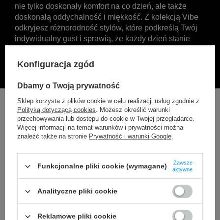
nie tylko doskonały komfort na co dzień, ale także
doskonałą oddychalność i miękkość. Z kolekcją Vibe
odkryjesz różnorodność stylów, które podkreślą Twój
indywidualny gust i sprawią, że każdy dzień stanie
się przyjemnością.
Konfiguracja zgód
Dbamy o Twoją prywatność
Sklep korzysta z plików cookie w celu realizacji usług zgodnie z
Polityką dotyczącą cookies
. Możesz określić warunki
przechowywania lub dostępu do cookie w Twojej przeglądarce.
Więcej informacji na temat warunków i prywatności można
znaleźć także na stronie
Prywatność i warunki Google
.
Zawsze
Funkcjonalne pliki cookie (wymagane)
aktywne
Analityczne pliki cookie
Reklamowe pliki cookie