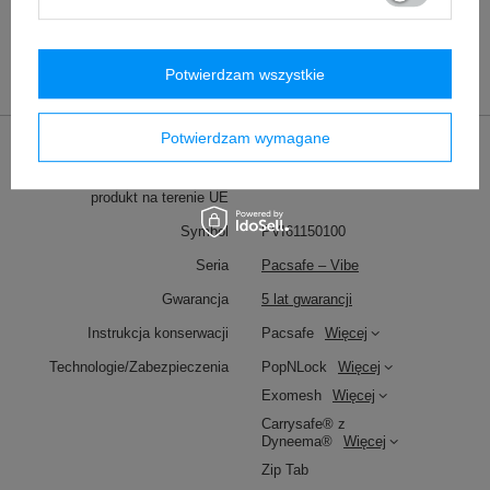
Potwierdzam wszystkie
Potwierdzam wymagane
Marka
Pacsafe
Podmiot odpowiedzialny za ten
Red Bird GmbH
Więcej
produkt na terenie UE
Symbol
PVI61150100
Seria
Pacsafe – Vibe
Gwarancja
5 lat gwarancji
Instrukcja konserwacji
Pacsafe
Więcej
Technologie/Zabezpieczenia
PopNLock
Więcej
Exomesh
Więcej
Carrysafe® z
Dyneema®
Więcej
Zip Tab