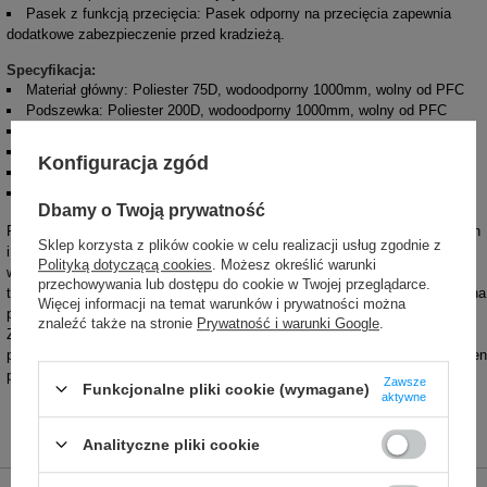
Pasek z funkcją przecięcia: Pasek odporny na przecięcia zapewnia
dodatkowe zabezpieczenie przed kradzieżą.
Specyfikacja:
Materiał główny: Poliester 75D, wodoodporny 1000mm, wolny od PFC
Podszewka: Poliester 200D, wodoodporny 1000mm, wolny od PFC
Wymiary (wys x szer x głeb): 26 cm x 13 cm x 0.5 cm
Dostępne kolory: Czarny i Szary
Konfiguracja zgód
Waga: 50 g
Obwód pasa: Regulowany od 57.5 cm do 119 cm
Dbamy o Twoją prywatność
Portfel Coversafe X100 jest doskonałym rozwiązaniem dla osób aktywnych
Sklep korzysta z plików cookie w celu realizacji usług zgodnie z
i podróżujących, które potrzebują niezawodnej ochrony swoich
Polityką dotyczącą cookies
. Możesz określić warunki
wartościowych przedmiotów. Dzięki zastosowaniu zaawansowanych
przechowywania lub dostępu do cookie w Twojej przeglądarce.
technologii antykradzieżowych, takich jak RFIDsafe™ i paska odpornego na
Więcej informacji na temat warunków i prywatności można
przecięcia, możesz czuć się bezpiecznie i komfortowo w każdej sytuacji​.
znaleźć także na stronie
Prywatność i warunki Google
.
Zakup portfela Pacsafe Coversafe X100 to inwestycja w spokój ducha
podczas każdej podróży. Dzięki niezawodnym technologiom ochronnym, ten
portfel na pas stanie się Twoim nieodłącznym towarzyszem.
Zawsze
Funkcjonalne pliki cookie (wymagane)
aktywne
Analityczne pliki cookie