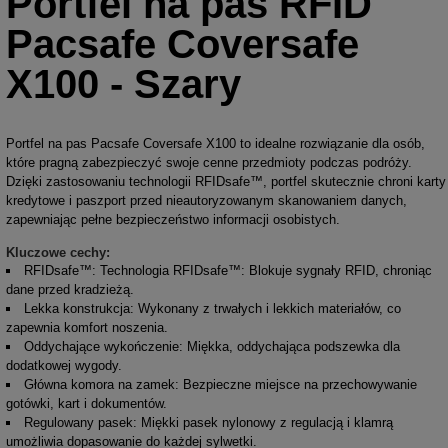
Portfel na pas RFID
Pacsafe Coversafe
X100 - Szary
Portfel na pas Pacsafe Coversafe X100 to idealne rozwiązanie dla osób,
które pragną zabezpieczyć swoje cenne przedmioty podczas podróży.
Dzięki zastosowaniu technologii RFIDsafe™, portfel skutecznie chroni karty
kredytowe i paszport przed nieautoryzowanym skanowaniem danych,
zapewniając pełne bezpieczeństwo informacji osobistych.
Kluczowe cechy:
RFIDsafe™: Technologia RFIDsafe™: Blokuje sygnały RFID, chroniąc
dane przed kradzieżą.
Lekka konstrukcja: Wykonany z trwałych i lekkich materiałów, co
zapewnia komfort noszenia.
Oddychające wykończenie: Miękka, oddychająca podszewka dla
dodatkowej wygody.
Główna komora na zamek: Bezpieczne miejsce na przechowywanie
gotówki, kart i dokumentów.
Regulowany pasek: Miękki pasek nylonowy z regulacją i klamrą
umożliwia dopasowanie do każdej sylwetki.