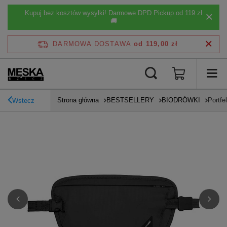
Kupuj bez kosztów wysyłki! Darmowe DPD Pickup od 119 zł
🚚
DARMOWA DOSTAWA
od 119,00 zł
Strona główna
BESTSELLERY
BIODRÓWKI
Portfe
Wstecz