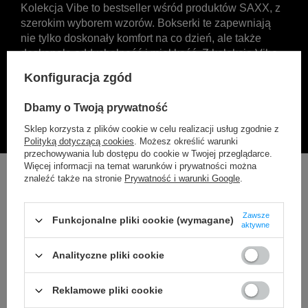
Kolekcja Vibe to bestseller wśród produktów SAXX, z
szerokim wyborem wzorów. Bokserki te zapewniają
nie tylko doskonały komfort na co dzień, ale także
doskonałą oddychalność i miękkość. Z kolekcją Vibe
odkryjesz różnorodność stylów, które podkreślą Twój
Konfiguracja zgód
indywidualny gust i sprawią, że każdy dzień stanie
się przyjemnością.
Dbamy o Twoją prywatność
Sklep korzysta z plików cookie w celu realizacji usług zgodnie z
Polityką dotyczącą cookies
. Możesz określić warunki
przechowywania lub dostępu do cookie w Twojej przeglądarce.
Więcej informacji na temat warunków i prywatności można
znaleźć także na stronie
Prywatność i warunki Google
.
Zawsze
Funkcjonalne pliki cookie (wymagane)
aktywne
Analityczne pliki cookie
Reklamowe pliki cookie