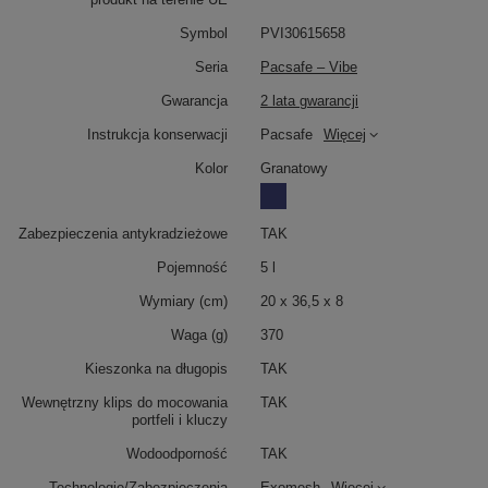
Symbol
PVI30615658
Seria
Pacsafe – Vibe
Gwarancja
2 lata gwarancji
Instrukcja konserwacji
Pacsafe
Więcej
Kolor
Granatowy
Zabezpieczenia antykradzieżowe
TAK
Pojemność
5 l
Wymiary (cm)
20 x 36,5 x 8
Waga (g)
370
Kieszonka na długopis
TAK
Wewnętrzny klips do mocowania
TAK
portfeli i kluczy
Wodoodporność
TAK
Technologie/Zabezpieczenia
Exomesh
Więcej