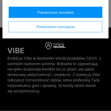
Potwierdzam wszystkie
Potwierdzam wymagane
VIBE
Kolekcja Vibe to bestseller wśród produktów SAXX, z
szerokim wyborem wzorów. Bokserki te zapewniają
nie tylko doskonały komfort na co dzień, ale także
doskonałą oddychalność i miękkość. Z kolekcją Vibe
odkryjesz różnorodność stylów, które podkreślą Twój
indywidualny gust i sprawią, że każdy dzień stanie
się przyjemnością.