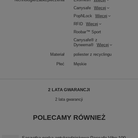
Carrysafe
Więcej
PopNLock
Więcej
RFID
Więcej
Roobar™ Sport
Carrysafe® z
Dyneema®
Więcej
Materiał
poliester z recyclingu
Płeć
Męskie
2 LATA GWARANCJI
2 lata gwarancji
POLECAMY RÓWNIEŻ
Saszetka nerka antykradzieżowa Pacsafe Vibe 100 -