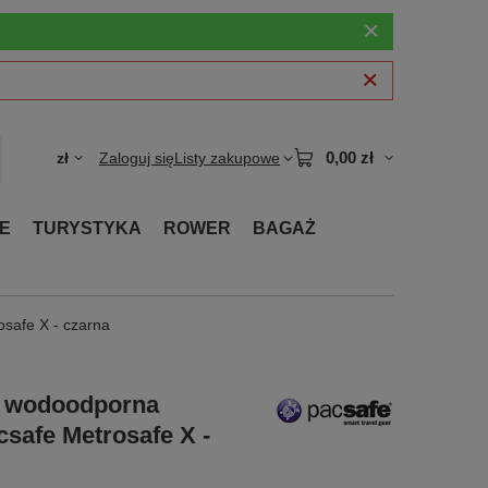
0,00 zł
zł
Zaloguj się
Listy zakupowe
E
TURYSTYKA
ROWER
BAGAŻ
safe X - czarna
a wodoodporna
safe Metrosafe X -