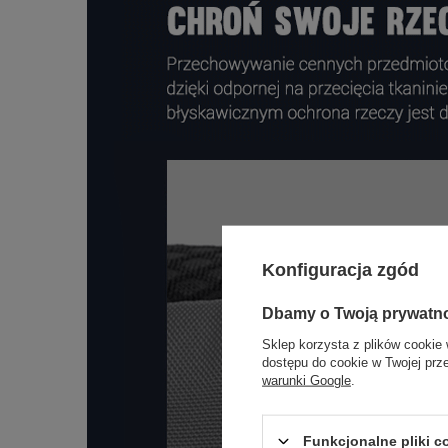
Konfiguracja zgód
Dbamy o Twoją prywatn
Sklep korzysta z plików cookie 
dostępu do cookie w Twojej prz
warunki Google
.
Funkcjonalne pliki 