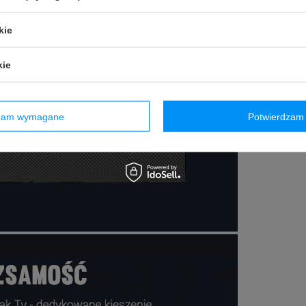
kie
kie
dzam wymagane
Potwierdzam 