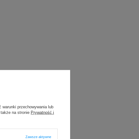
ć warunki przechowywania lub
 także na stronie
Prywatność i
Zawsze aktywne