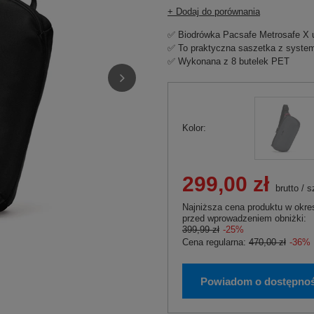
+ Dodaj do porównania
✅ Biodrówka Pacsafe Metrosafe X u
✅ To praktyczna saszetka z syste
✅ Wykonana z 8 butelek PET
Kolor
299,00 zł
brutto
/
s
Najniższa cena produktu w okres
przed wprowadzeniem obniżki:
399,99 zł
-25%
Cena regularna:
470,00 zł
-36%
Powiadom o dostępnoś