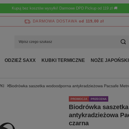
Kupuj bez kosztów wysyłki! Darmowe DPD Pickup od 119 zł 🚚
DARMOWA DOSTAWA
od 119,00 zł
ODZIEŻ SAXX
KUBKI TERMICZNE
NOŻE JAPOŃSKI
KI
Biodrówka saszetka wodoodporna antykradzieżowa Pacsafe Metro
PROMOCJA
PRZECENA
Biodrówka saszetk
antykradzieżowa Pac
czarna