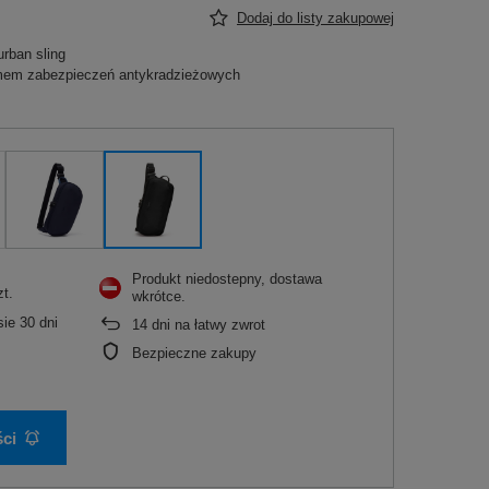
Dodaj do listy zakupowej
rban sling
mem zabezpieczeń antykradzieżowych
Produkt niedostepny, dostawa
zt.
wkrótce
ie 30 dni
14
dni na łatwy zwrot
Bezpieczne zakupy
ci