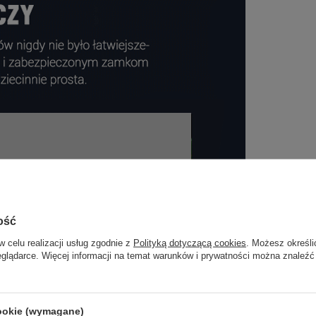
ość
w celu realizacji usług zgodnie z
Polityką dotyczącą cookies
. Możesz określi
eglądarce. Więcej informacji na temat warunków i prywatności można znaleźć
cookie (wymagane)