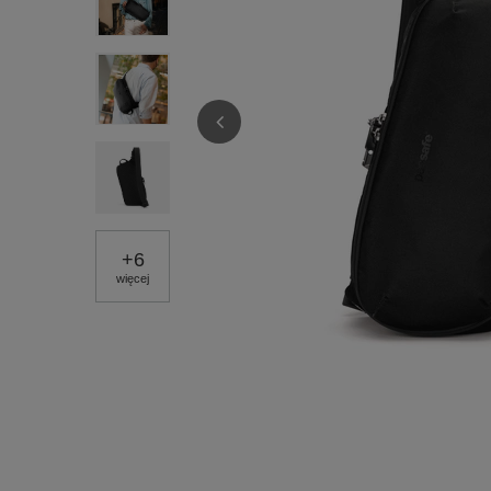
+
6
więcej