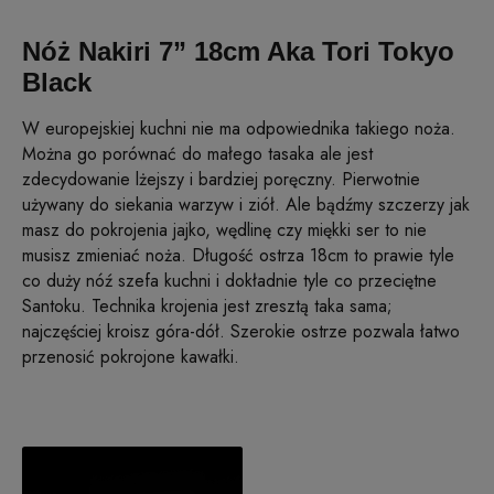
Nóż Nakiri 7” 18cm Aka Tori Tokyo
Black
W europejskiej kuchni nie ma odpowiednika takiego noża.
Można go porównać do małego tasaka ale jest
zdecydowanie lżejszy i bardziej poręczny. Pierwotnie
używany do siekania warzyw i ziół. Ale bądźmy szczerzy jak
masz do pokrojenia jajko, wędlinę czy miękki ser to nie
musisz zmieniać noża. Długość ostrza 18cm to prawie tyle
co duży nóź szefa kuchni i dokładnie tyle co przeciętne
Santoku. Technika krojenia jest zresztą taka sama;
najczęściej kroisz góra-dół. Szerokie ostrze pozwala łatwo
przenosić pokrojone kawałki.