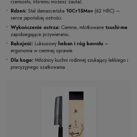
rzemiosło, któremu możesz zaufać.
Rdzeń:
Stal damasceńska
10Cr15Mov
(62 HRC) –
serce japońskiej ostrości.
Wykończenie ostrza:
Ciemne, młotkowane
tsuchi-me
zapobiegające przywieraniu.
Rękojeść:
Luksusowy
heban i róg bawołu
–
ergonomia w ciemnej oprawie.
Dla kogo:
Miłośnicy kuchni roślinnej szukający lekkiego i
precyzyjnego szatkowania.