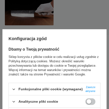
Konfiguracja zgód
Dbamy o Twoją prywatność
Tradycyjna technika tsuchi-me
Sklep korzysta z plików cookie w celu realizacji usług zgodnie z
Polityką dotyczącą cookies
. Możesz określić warunki
Technika ta nie jest przynależna wyłącznie do japońskich
przechowywania lub dostępu do cookie w Twojej przeglądarce.
noży. To po prostu ślady młotka, które odnajdziemy w
Więcej informacji na temat warunków i prywatności można
znaleźć także na stronie
Prywatność i warunki Google
.
ręcznie wykonywanych naczyniach produkowanych w
Indiach, Chinach, krajach Azji Środkowej, Turcji, oraz
krajach arabskich. Kiedyś gładkie wykończenie ostrza
Zawsze
Funkcjonalne pliki cookie (wymagane)
kosztowało zbyt wiele czasu w tak prostych przedmiotach
aktywne
jak nóż, więc na gładko wykańczano tylko część ostrza.
Analityczne pliki cookie
Młotkowanie miało też wpływ na twardość i trwałość klingi.