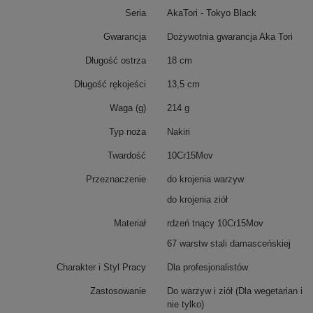
Seria
AkaTori - Tokyo Black
Gwarancja
Dożywotnia gwarancja Aka Tori
Długość ostrza
18 cm
Długość rękojeści
13,5 cm
Waga (g)
214 g
Typ noża
Nakiri
Twardość
10Cr15Mov
Przeznaczenie
do krojenia warzyw
do krojenia ziół
Materiał
rdzeń tnący 10Cr15Mov
67 warstw stali damasceńskiej
Charakter i Styl Pracy
Dla profesjonalistów
Zastosowanie
Do warzyw i ziół (Dla wegetarian i
nie tylko)