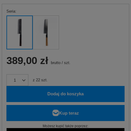
Seria
389,00 zł
brutto
/
szt.
z
22
szt.
Dodaj do koszyka
Możesz kupić także poprzez: