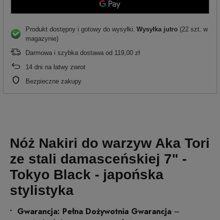
Produkt dostępny i gotowy do wysyłki
Wysyłka
jutro
(22 szt. w
magazynie)
Darmowa i szybka dostawa
od
119,00 zł
14
dni na łatwy zwrot
Bezpieczne zakupy
Nóż Nakiri do warzyw Aka Tori
ze stali damasceńskiej 7" -
Tokyo Black - japońska
stylistyka
Gwarancja: Pełna Dożywotnia Gwarancja
–