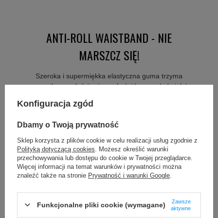
ANTI-ROLL WAISTBAND - NIE
MARSZCZ SIĘ!
Szeroka i supermiękka elastyczna guma trzyma
wszystko na właściwej wysokości bez względu jak i
gdzie się ruszasz.
Konfiguracja zgód
Nie marszczymy Freda.
Dbamy o Twoją prywatność
Sklep korzysta z plików cookie w celu realizacji usług zgodnie z
Polityką dotyczącą cookies
. Możesz określić warunki
przechowywania lub dostępu do cookie w Twojej przeglądarce.
Więcej informacji na temat warunków i prywatności można
znaleźć także na stronie
Prywatność i warunki Google
.
Zawsze
Funkcjonalne pliki cookie (wymagane)
aktywne