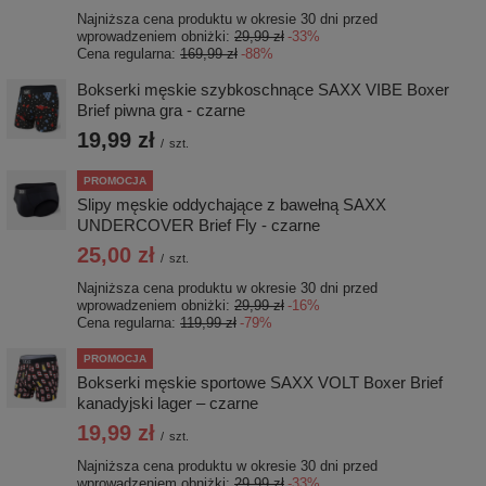
Najniższa cena produktu w okresie 30 dni przed
wprowadzeniem obniżki:
29,99 zł
-33%
Cena regularna:
169,99 zł
-88%
Bokserki męskie szybkoschnące SAXX VIBE Boxer
Brief piwna gra - czarne
19,99 zł
/
szt.
PROMOCJA
Slipy męskie oddychające z bawełną SAXX
UNDERCOVER Brief Fly - czarne
25,00 zł
/
szt.
Najniższa cena produktu w okresie 30 dni przed
wprowadzeniem obniżki:
29,99 zł
-16%
Cena regularna:
119,99 zł
-79%
PROMOCJA
Bokserki męskie sportowe SAXX VOLT Boxer Brief
kanadyjski lager – czarne
19,99 zł
/
szt.
Najniższa cena produktu w okresie 30 dni przed
wprowadzeniem obniżki:
29,99 zł
-33%