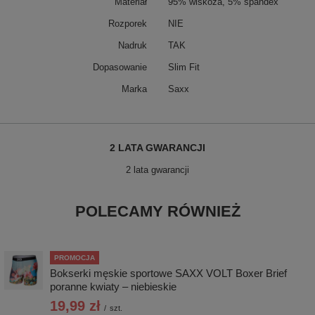
Materiał
95% wiskoza, 5% spandex
Rozporek
NIE
Nadruk
TAK
Dopasowanie
Slim Fit
Marka
Saxx
2 LATA GWARANCJI
2 lata gwarancji
POLECAMY RÓWNIEŻ
PROMOCJA
Bokserki męskie sportowe SAXX VOLT Boxer Brief
poranne kwiaty – niebieskie
19,99 zł
/
szt.