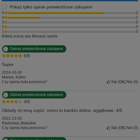
Pokaż tylko opinie potwierdzone zakupem
5
3
4
1
3
0
2
0
1
0
Kliknij ocenę aby filtrować opinie
Opinia potwierdzona zakupem
5/5
Super
2024-10-30
Marian, Kutno
Czy opinia była pomocna?
Tak
0
Nie
0
Opinia potwierdzona zakupem
4/5
Obtarły mi inną część, mimo to bardzo dobre, wyjątkowe. 4/5
2022-12-03
Radoslaw, Bialystok
Czy opinia była pomocna?
Tak
0
Nie
0